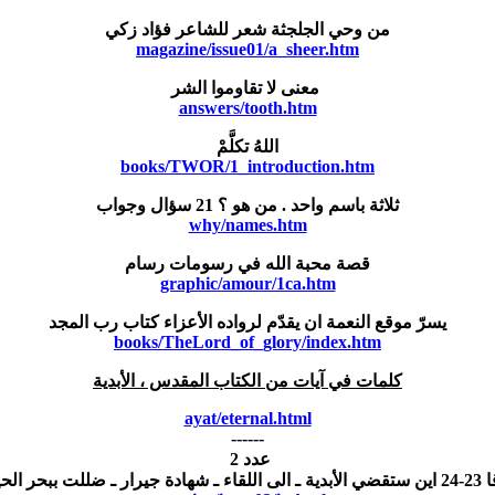
من وحي الجلجثة شعر للشاعر فؤاد زكي
magazine/issue01/a_sheer.htm
معنى لا تقاوموا الشر
answers/tooth.htm
اللهُ تكلَّمْ
books/TWOR/1_introduction.htm
ثلاثة باسم واحد . من هو ؟ 21 سؤال وجواب
why/names.htm
قصة محبة الله في رسومات رسام
graphic/amour/1ca.htm
يسرّ موقع النعمة ان يقدّم لرواده الأعزاء كتاب رب المجد
books/TheLord_of_glory/index.htm
كلمات في آيات من الكتاب المقدس
،
الأبدية
ayat/eternal.html
------
عدد 2
ية ـ الى اللقاء ـ
شهادة
جيرار ـ ضللت ببحر الحي