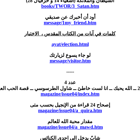
الشيطان والملائكة (اشعياء 14 و حزقيال 28)
books/TWOR/3_Satan.htm
أود أن أخبرك عن صديقي
message/1my_friend.htm
كلمات في آيات من الكتاب المقدس
،
الاختيار
ayat/election.html
لو جاء يسوع لزيارتك
message/visitor.htm
-----
عدد 4
magazine/issue04/index.htm
إصحاح 24 قراءة من الإنجيل بحسب متى
magazine/issue04/a_quira.htm
مقدار محبة الله للعالم
magazine/issue04/a_mawd.htm
شابٌ يدخل الى احدى الكنائس