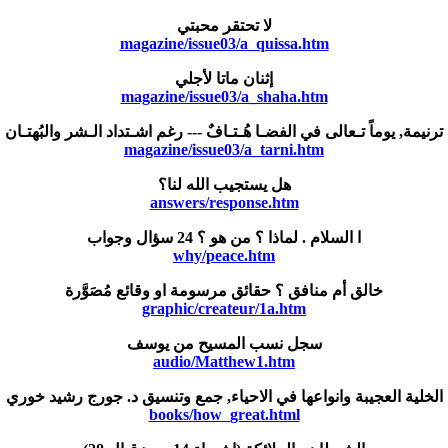
لا تحتقر محبتي
magazine/issue03/a_quissa.htm
إثنان ماتا لأجلي
magazine/issue03/a_shaha.htm
ترنيمة, يوماً تـعالى في الفضـا هُـتـافٌ --- رغم اشـتداد الـشر والبُهتـان
magazine/issue03/a_tarni.htm
هل يستجيب الله لنا؟
answers/response.htm
ا السلام . لماذا ؟ من هو ؟ 24 سؤال وجواب
why/peace.htm
خالق أم منافق ؟ حقائق مرسومة او وقائع مُصَوَّرة
graphic/createur/1a.htm
سجل نسب المسيح من يوسف
audio/Matthew1.htm
الخلية العجيبة وانواعها في الاحياء, جمع وتنسيق د. جورج رشيد خوري
books/how_great.html