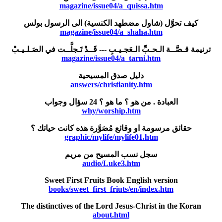
magazine/issue04/a_quissa.htm
كيف تحوَّل (شاول مضطهد الكنسية) الى الرسول بولس
magazine/issue04/a_shaha.htm
ترنيمة قـصَّــة الـحـبِّ الـعَجـيـبِ --- قَــدْ تَـجلَّــت في الصَـلـيـبْ
magazine/issue04/a_tarni.htm
دليل صدق المسيحية
answers/christianity.htm
العبادة . من هو ؟ ما هو ؟ 24 سؤال وجواب
why/worship.htm
حقائق مرسومة او وقائع مُصَوَّرة هذه كانت حياتك ؟
graphic/mylife/mylife01.htm
سجل نسب المسيح من مريم
audio/Luke3.htm
Sweet First Fruits Book English version
books/sweet_first_friuts/en/index.htm
The distinctives of the Lord Jesus-Christ in the Koran
about.html