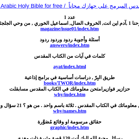
قدس المبرمج على جهازك مجاناً
rabic Holy Bible for free /
عدد
1
ت, الخروف الضال, اسماعيل الخوري , من وحي الجلجثة
magazine/issue01/index.htm
أسئلة وأجوبة ردود وردود ردود
answers/index.htm
كلمات في آيات من الكتاب المقدس
ayat/index.html
طريق البِرّ , دراسات أساسية في برامج إذاعية
books/TWOR/index.htm
حزازير فوازيرامتحن معلوماتك في الكتاب المقدس مسابقلت
why/index.htm
علوماتك في الكتاب المقدس . ثلاثة باسم واحد . من هو ؟ 21 سؤال وجواب
why/names.htm
حقائق مرسومة او وقائع مُصَوَّرة
graphic/index.htm
رسائل محبة الله إليك أنت 120 قصة مثيرة ذات مغزى