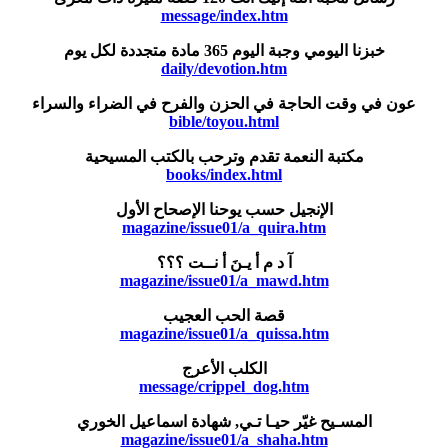
message/index.htm
خبزنا اليومي وجبة اليوم 365 مادة متجددة لكل يوم
daily/devotion.htm
عون في وقت الحاجة في الحزن والفرح في الضراء والسراء
bible/toyou.html
مكتبة النعمة تقدم وترحب بالكتب المسيحية
books/index.html
الإنجيل حسب يوحنا الإصحاح الأول
magazine/issue01/a_quira.htm
آ د م أ يـنَ أ نــت ؟؟؟
magazine/issue01/a_mawd.htm
قصة الحب العجيب
magazine/issue01/a_quissa.htm
الكلب الأعرج
message/crippel_dog.htm
المسـيح غيّر حيـا تـي, شهادة اسماعيل الخوري
magazine/issue01/a_shaha.htm