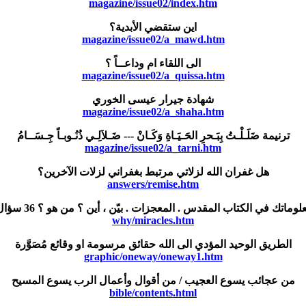
magazine/issue02/index.htm
اين ستقضي الأبدية؟
magazine/issue02/a_mawd.htm
الى اللقاء ام وداعــاً ؟
magazine/issue02/a_quissa.htm
شهادة جيرار عيسى الخوري
magazine/issue02/a_shaha.htm
ترنيمة ضَلَـلْـتُ بِبَـحرِ الحَـيَـاةِ وَكَـانْ --- ضَـلاَلِـي ذُنُـوبـاً جِـسَــامُ
magazine/issue02/a_tarni.htm
هل غفران الله لزلاتي مرتبط بغفراني لزلات الآخرين؟
answers/remise.htm
ماتك في الكتاب المقدس . المعجزات . بيّن ، أين ؟ من هو ؟ 36 سؤال وجواب
why/miracles.htm
الطريق الوحيد المؤدي الى الله حقائق مرسومة او وقائع مُصَوَّرة
graphic/oneway/oneway1.htm
من عجائب يسوع العجيب / من أقوال وأعمال الرب يسوع المسيح
bible/contents.html