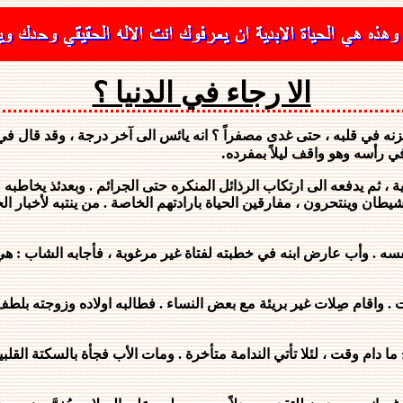
الا رجاء في الدنيا ؟
ه في قلبه ، حتى غدى مصفراً ؟ انه يائس الى آخر درجة ، وقد قال في 
.
ي رأسه وهو واقف ليلاً بمفرده
 ، ثم يدفعه الى ارتكاب الرذائل المنكره حتى الجرائم . وبعدئذ يخاطب
طان وينتحرون ، مفارقين الحياة بارادتهم الخاصة . من ينتبه لأخبار ال
ب عارض ابنه في خطبته لفتاة غير مرغوبة ، فأجابه الشاب : هي أو لا و
اقام صِلات غير بريئة مع بعض النساء . فطالبه اولاده وزوجته بلطف ، ل
ا دام وقت ، لئلا تأتي الندامة متأخرة . ومات الأب فجأة بالسكتة القلب