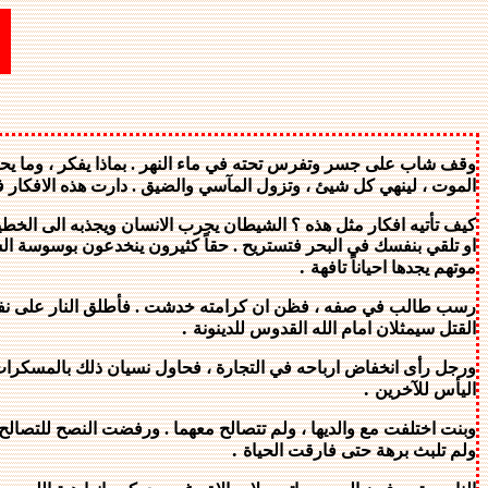
وقف شاب على جسر وتفرس تحته في ماء النهر . بماذا يفكر ، وما يحزن
الموت ، لينهي كل شيئ ، وتزول المآسي والضيق . دارت هذه الافكار ف
كيف تأتيه افكار مثل هذه ؟ الشيطان يجرب الانسان ويجذبه الى الخطية
او تلقي بنفسك في البحر فتستريح . حقاً كثيرون ينخدعون بوسوسة الشي
.
موتهم يجدها احياناً تافهة
رسب طالب في صفه ، فظن ان كرامته خدشت . فأطلق النار على نفسه . وأ
.
القتل سيمثلان امام الله القدوس للدينونة
ورجل رأى انخفاض ارباحه في التجارة ، فحاول نسيان ذلك بالمسكرات . و
.
اليأس للآخرين
وبنت اختلفت مع والديها ، ولم تتصالح معهما . ورفضت النصح للتصالح م
.
ولم تلبث برهة حتى فارقت الحياة