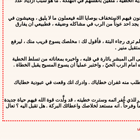
ودية الخطية ، ملقين بانفسهم في التهلكة . ما هو سبب ازدياد عدد
ون فيهم الاستخفاف بوصايا الله فيعملون ما لا يليق ، ويعيشون في
 يجد احد عوناً من الرب في مشاكله وضيقه ، فطبيعي ان يفارق
م ترى رجاء البتة ، فأقول لك : مخلصك يسوع قريب منك ، ليرفع
.
ستقبل منير
ى الى المبشر باثارة في قلبه ، واخبره بمعاناته من تسلط الخطية
امام الرب الحيّ ، واختبر عملياً ان يسوع المسيح يقبل الخطاة .
اطلب منه غفران خطاياك . وادرك انك وقعت في عبودية خطاياك
 للذي غُفر اثمه وسترت خطيته ، قد ولَّدت قوة الله فيهم حياة جديدة
وفرحاً . انه مستعد لخلاصك واعطائك البركة . هل تقبل اليه ؟ تعال