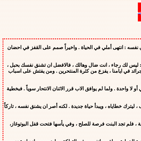
نفسه : انتهى أملي في الحياة . واخيراً صمم على القفز في احضان
ه : ليس لك رجاء ، انت ضال وهالك ، فالافضل ان تشنق نفسك بحبل ،
جرائد في ايامنا ، يفزع من كثرة المنتحرين . ومن يفتش على اسباب
احدة . ولما لم يوافق الاب قرر الاثنان الانتحار سوياً . فبخطية
يترك خطاياه ، ويبدأ حياة جديدة . لكنه أصر ان يشنق نفسه ، تاركاً
ية ، فلم تجد البنت فرصة للصلح ، وفي يأسها فتحت قفل البوتوغاز،