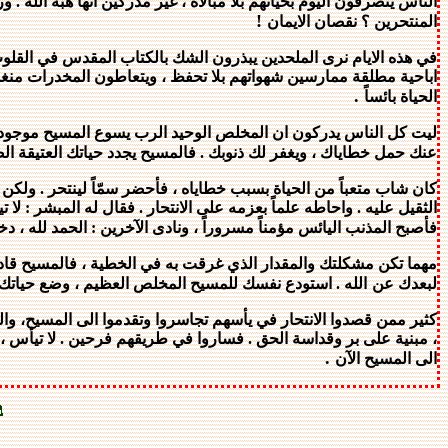
الناس يتصرفون اليوم بحياتهم بلا مبالاة ، غير مدركين انها هبة الله . 
!
المنتحرين ؟ نقصان الايمان
في هذه الايام نرى الملحدين يبذرون الشك بالكتاب المقدس في القلوب 
اباحية مطلقة ممارسين شهواتهم بلا تحفظ ، ويتعاطون المخدرات منغم
.
الحياة بائساً
ليت كل الناس يدركون ان المخلص الوحيد الرب يسوع المسيح موجود و
عنك حمل خطاياك ، ويغفر لك ذنوبك . فالمسيح يجدد حياتك العتيقة ال
كان شاب متعباً من الحياة بسبب خطاياه ، فأحضر سمّاً لينتحر . ولكن 
الثقيل عليه . واحاطه علماً بعزمه على الانتحار . فقال له المبشر : ل
فأصبح المذنب اليائس مؤمناً مسروراً ، ونادى الآخرين : الحمد لله ، 
مهما تكن مشكلتك والمقدار الذي غرقت به في الخطية ، فالمسيح قاد
لبعدك عن
الله . استودع نفسك للمسيح المخلص العظيم ، وضع حياتك ب
كثير ممن قصدوا الانتحار في يأسهم تجاسروا وتقدموا الى المسيح، والقو
، مبنية على بر وقداسة الحق . فساروا في طريقهم فرحين . لا تيأس ، 
.
الى المسيح الآن