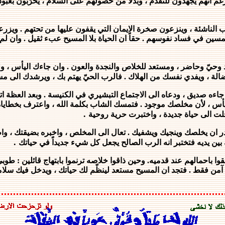
ورغم انهم يجهدون للتقدم ، وبدلاً من حصولهم على السلام ، يُخرَّبون بعب
الناشئة ، وينزعون صخرة الايمان التي يقفون عليها من تحتهم . ويزرع
سين في فساد نفوسهم . حقاً ان الحياة بلا المسيح عبء ثقيل . وان لم
حيّ وحاضر ، ومستعد للخلاص والنجدة والعون . وان جاءك اليأس ، ول
ضالة ، ويفدي نفسك من الهلاك . فالرب الحيّ يهتم بك ، ويرشدك الى م
جاءه صديق ، ودعاه الى الاجتماع التبشيري في الكنيسة . وبعد العظة ات
ا تيأس ، لأن مخلصك موجود . فتمسك الشاب بكلمة الله ، واعترف بخطاياه 
.
دخلت الى حياة جديدة ، واختبرت حرية روحية
ر ان يخلصك وينجيك ويشفيك . تعال الى المخلص ، واخبره بضيقتك ، و
.
ين يديه فتختبر انه الرب الصالح يجعل كل شيء جديداً في حياتك
ا باحمالهم عند قدميه. وحين ذاقوا خلاصه ترنموا بابتهاج قائلين : طوبى
آمن فقط . فتجد ان المسيح مستعد لينظّم لك حياتك ، ويدخل فيك سلاماً 