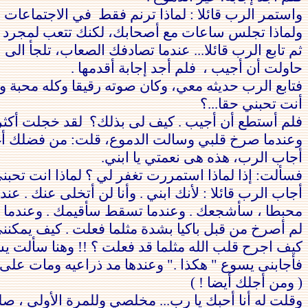
واستمر الرب قائلا :
لماذا ترنم فقط
في
الاجتماعات و
ولماذا تجلس ساعات مع أصحابك، لكنك تتعب لمجرد 
ثم تابع الرب قائلا... عندما تصادفك الصعاب،
تلجأ
الى ا
حاولت أن أجيب ، فلم أجد
إجابة أقدمها .
فتابع الرب حديثه معي، وكان صوته رقيقا وكله محبة وح
أنت تحبني حقا...؟
فلم أستطع أن أجيب . كيف لى
بذلك؟
لقد خجلت أكثر م
وعندما صرخ قلبي وسالت الدموع، قلت: من فضلك أ
أجاب الرب، هذه هى نعمتي يا ابني.
فسألت: إذا
لماذا استمررت تغفر لي ؟ لماذا انت تحبن
أجاب الرب قائلا : لأنك ابني . وأنا لن أتخلى عنك . عند
محبطا ،
سأشجعك . وعندما تسقط سأقيمك . وعندما تعي
لم أصرخ من قبل باكيا بشدة مثلما فعلت . كيف يمكنن
كيف اجرح قلب الله مثلما قد فعلت ؟ !!
وهنا سألت ي
فأجابنى يسوع " هكذا ."
وعندها مد ذراعيه ومات على
( ومن أجلك أيضا ! )
وقلت له أنا أحبك يا رب...
مخلصي وللمرة الأولى ، صل