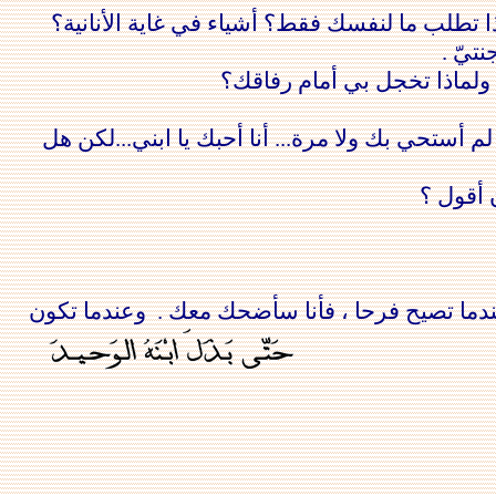
ا
تطلب ما لنفسك فقط؟ أشياء في غاية الأنانية؟
تيّ .
. ولماذا تخجل بي أمام رفاقك؟
 أستحي بك ولا مرة... أنا أحبك يا
ا
بني...لكن هل
أقول ؟
ما تصيح فرحا ، فأنا سأضحك معك .
وعندما تكون