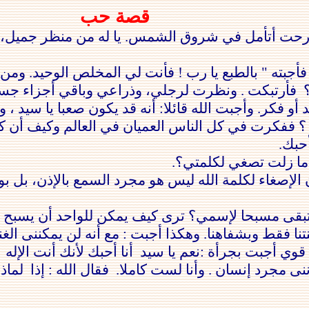
قصة حب
ورحت أتأمل
في
شروق الشمس. يا له من منظر جميل، حق
فأجبته " بالطبع يا رب ! فأنت لي المخلص الوحيد. ومن 
فأرتبكت . ونظرت لرجلي، وذراعي وباقي أجزاء ج
 أو فكر.
وأجبت الله قائلا: أنه قد يكون صعبا يا سيد ،
ول
ي ؟ ففكرت
في
كل الناس
العميان
في
العالم وكيف أن كث
حبك.
 ما زلت تصغي لكلمتي؟.
الإصغاء لكلمة الله ليس هو مجرد السمع
بالإذن
، بل ب
بقى مسبحا لإسمي؟ ترى كيف يمكن للواحد أن يسبح بد
نا
فقط وبشفاهنا.
وهكذا أجبت : مع أنه لن يمكننى الغن
وي أجبت بجرأة :نعم يا سيد ‍
أنا أحبك لأنك أنت الإله
ننى مجرد إنسان . وأنا لست
كاملا.
فقال الله : إذا
لماذ