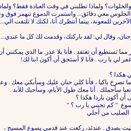
الخلوات؟ ولماذا تطلبني
في
وقت العبادة فقط؟ ولماذ
الجلوس معي دقائق... واستمرت الدموع
تنهمر فوق وجن
لآخرين للمعونة، بينما أنتظرك أنا، لكنك لا تلتفت الي..
نان، وقال لي: لقد باركتك، وقدمت لك كل ما عندي... لم
ما تستطيع أن تعتقد . فأنا بلا عذر.
ما الذ
ي
يمكنني أن
غفر
لي
يا رب . فأنا لا
أستحق أن أكون ابنا لك!
ي هكذا ؟
ما تصرخ باكيا ، فأنا كلي حنان
عليك وسأبكي معك . وعند
ا سأحملك . أنا معك طول الأيام،
وسأحبك للأبد .
ى أن أكون
باردا هكذا ؟
سوع " كم
تحبني يا رب ؟ "
 الصليب من
أجلي
يت بصدق .
عندئذ، ركعت عند قدمي يسوع المسيح ،