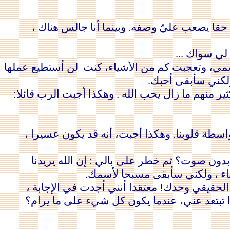
ا يصعب عليّ وصفه. وبينما أنا جالس هناك ،
لي سواك ...
سمي، وتعجبت كم
من الأشياء، كنت لن أستطيع عملها
كني
سأبقى أحبك.
ير منهم ما زال يحب الله . وهكذا أجبت الرب
قائلا:
واسطة قلوبنا. وهكذا أجبت، أنه قد يكون عسيرا ،
ون صوت؟ ثم خطر على بالي : إن الله يريدنا
اء ،
ولكني
سأبقى مسبحا لأسمك.
الحقيقي
وحدك! معتقدا أنني أجدت في الإجابة ،
ا تبتعد عني، عندما يكون كل شيء على ما يرام؟