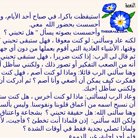
استيقظت باكرا،
في
صباح أحد الأيام، 
أحسست بحضور الله
معي.
وأحسست بصوته يسأل " هل
تحبني
؟
لكنه عاد وسألني: لو كنت معوقا ،
فهل ستبقى تحبني ؟
وقتها، الأشياء العادية التي أقوم بعملها من دون أي جهد
ثم
قال لى الرب: إذا كنت ضريرا ، فهل ستبقى تحبن
أنه من الصعب التفكير أو تصور ذلك ،
ولكنني
سأظل أ
وهنا
سألني
الرب قائلا: وماذا لو كنت أصم ، فهل كنت
ففكرت كيف
يمكن أن أصغي وأنا أصم ؟ ثم أدركت أن 
ولكنني سأظل
احبك.
وعاد الرب ليسألنى: ماذا لو كنت أخرس ، هل كنت ست
أن
نسبح
ا
سمه من أعماق قلوبنا ونفوسنا. وليس
بألسنت
وهنا
سألنى الله: هل حقيقة تحبني ؟
بشجاعة واعتناق ق
ولكن
الله سألني: إذن فلماذا أنت تخطئ ؟ فأجبت، لأ
ولماذا تصلي بجدية
فقط
في
أوقات الشدة ؟
فلم أجد إجابة، غير الدموع .