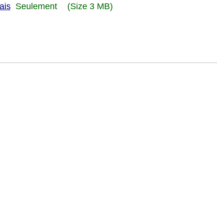
ais
S
eulement
(Size
3
MB)