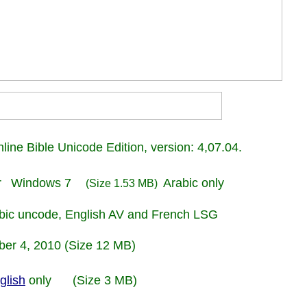
line Bible Unicode
Edition
, version: 4,07.04.
r
Windows 7
Arabic only
(Size 1.53 MB)
ic uncode
,
English AV and French LSG
ber 4, 2010
(Size 12 MB)
glish
only
(Size
3
MB)