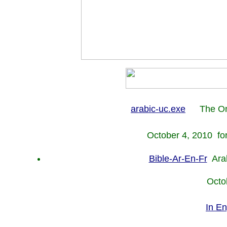
arabic-uc.exe
The On
October 4, 2010 fo
Bible-Ar-En-Fr
Arab
Octo
In En