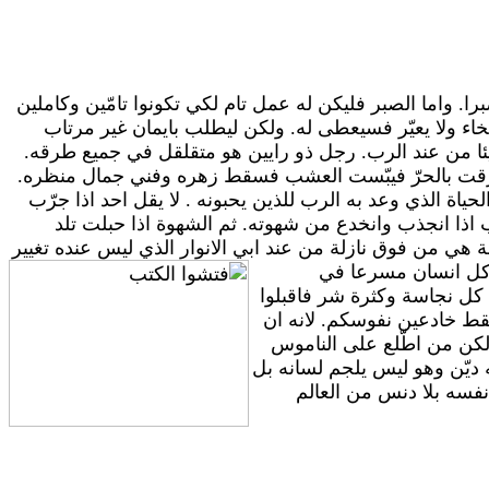
. واما الصبر فليكن له عمل تام لكي تكونوا تامّين وكاملين
ء ولا يعيّر فسيعطى له. ولكن ليطلب بايمان غير مرتاب
شيئا من عند الرب. رجل ذو رايين هو متقلقل في جميع طرقه.
اشرقت بالحرّ فيبّست العشب فسقط زهره وفني جمال منظره.
ياة الذي وعد به الرب للذين يحبونه . لا يقل احد اذا جرّب
ب اذا انجذب وانخدع من شهوته. ثم الشهوة اذا حبلت تلد
مة هي من فوق نازلة من عند ابي الانوار الذي ليس عنده تغيير
ن كل انسان مسرعا في
 كل نجاسة وكثرة شر فاقبلوا
فقط خادعين نفوسكم. لانه ان
لكن من اطّلع على الناموس
 ديّن وهو ليس يلجم لسانه بل
 نفسه بلا دنس من العالم