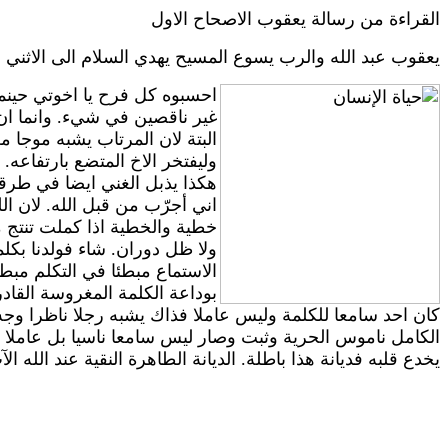
القراءة من رسالة يعقوب الاصحاح الاول
يعقوب عبد الله والرب يسوع المسيح يهدي السلام الى الاثني
احسبوه كل فرح يا اخوتي حينما
غير ناقصين في شيء. وانما ان
البتة لان المرتاب يشبه موجا 
وليفتخر الاخ المتضع بارتفاع
هكذا يذبل الغني ايضا في طرقه.
اني أجرّب من قبل الله. لان ا
خطية والخطية اذا كملت تنتج مو
ولا ظل دوران. شاء فولدنا بكل
الاستماع مبطئا في التكلم مبط
بوداعة الكلمة المغروسة القاد
كان احد سامعا للكلمة وليس عاملا فذاك يشبه رجلا ناظرا وج
الكامل ناموس الحرية وثبت وصار ليس سامعا ناسيا بل عاملا ب
يخدع قلبه فديانة هذا باطلة. الديانة الطاهرة النقية عند الله