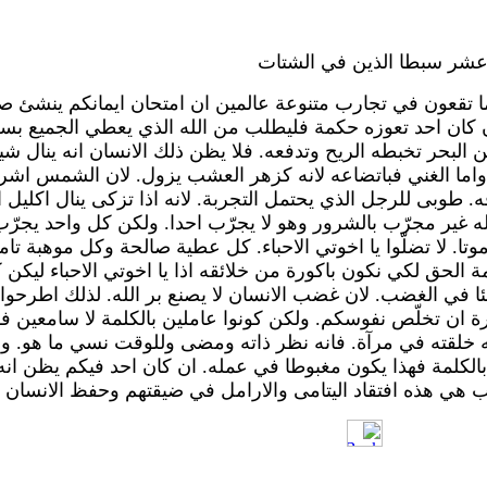
 عشر سبطا الذين في الشتات
 تقعون في تجارب متنوعة عالمين ان امتحان ايمانكم ينشئ صبرا
 كان احد تعوزه حكمة فليطلب من الله الذي يعطي الجميع بسخا
من البحر تخبطه الريح وتدفعه. فلا يظن ذلك الانسان انه ينال 
ه. واما الغني فباتضاعه لانه كزهر العشب يزول. لان الشمس 
 طوبى للرجل الذي يحتمل التجربة. لانه اذا تزكى ينال اكليل الح
لله غير مجرّب بالشرور وهو لا يجرّب احدا. ولكن كل واحد يجرّ
تا. لا تضلّوا يا اخوتي الاحباء. كل عطية صالحة وكل موهبة تا
مة الحق
لكي نكون باكورة من خلائقه اذا يا اخوتي الاحباء ليك
ئا في الغضب. لان غضب الانسان لا يصنع بر الله. لذلك اطرحوا
رة ان تخلّص نفوسكم. ولكن كونوا عاملين بالكلمة لا سامعين 
ه خلقته في مرآة. فانه نظر ذاته ومضى وللوقت نسي ما هو. و
الكلمة فهذا يكون مغبوطا في عمله. ان كان احد فيكم يظن انه
 الآب هي هذه افتقاد اليتامى والارامل في ضيقتهم وحفظ الانسان