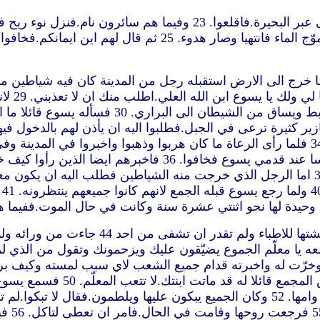
وايقظوه قائلين يا معلّم يا معلّم اننا نهلك.فقام وانتهر الريح وتمو
اروا الى كورة الجدريين التي هي مقابل الجليل. 27 ولما خرج الى الارض استقبله رجل من ا
القبور. 
ال