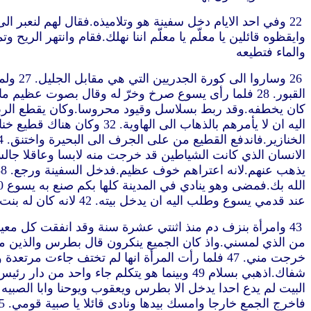
والماء فتطيعه
26 وس
عند قدمي يسوع وطلب اليه ان يدخل بيته. 42 لانه كان له بنت وحيدة لها نحو اثنتي عشرة سنة وكانت في حال الموت.ففيما هو منطلق زحمته الجموع
فاخرج الجمع خارجا وامسك بيدها ونادى قائلا يا صبية قومي. 55 فرجعت روحها وقامت في الحال.فامر ان تعطى لتاكل. 56 فبهت والداها.فاوصاهما ان لا يقولا لاحد عما كان” (لوقا 8