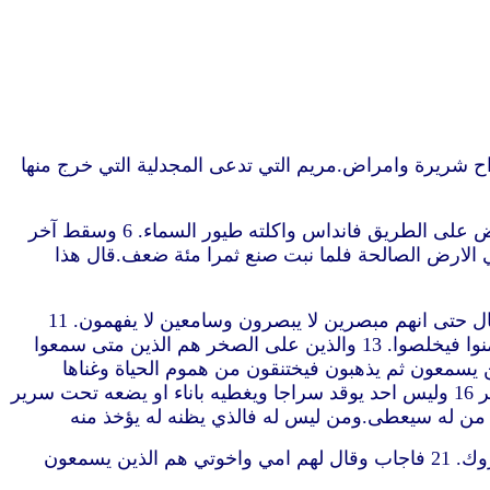
 ومعه الاثنا عشر 2 وبعض النساء كنّ قد شفين من ارواح شريرة وامراض.مريم التي تدعى المجدلية التي خرج منها
4 فلما اجتمع جمع كثير ايضا من الذين جاءوا اليه من كل مدينة قال بمثل 5 خرج الزارع ليزرع زرعه.وفيما هو يزرع سقط بعض على الطريق فانداس واكلته طيور السماء. 6 وسقط آخر
 له رطوبة. 7 وسقط آخر في وسط الشوك.فنبت معه الشوك وخنقه. 8 وسقط آخر في الارض الصالحة فلما نبت صنع ثمرا مئة ضعف.قال هذا
9 فسأله تلاميذه قائلين ما عسى ان يكون هذا المثل. 10 فقال.لكم قد أعطي ان تعرفوا اسرار ملكوت الله.واما للباقين فبامثال حتى انهم مبصرين لا يبصرون وسامعين لا يفهمون. 11
وهذا هو المثل.الزرع هو كلام الله. 12 والذين على الطريق هم الذين يسمعون ثم يأتي ابليس وينزع الكلمة من قلوبهم لئلا يؤمنوا فيخلصوا. 13 والذين على الصخر هم الذين متى سمعوا
ت التجربة يرتدون. 14 والذي سقط بين الشوك هم الذين يسمعون ثم يذهبون فيختنقون من هموم الحياة وغناها
ولذّاتها ولا ينضجون ثمرا. 15 والذي في الارض الجيدة هو الذين يسمعون الكلمة فيحفظونها في قلب جيد صالح ويثمرون بالصبر 16 وليس احد يوقد سراجا ويغطيه باناء او يضعه تحت سرير
19 وجاء اليه امه واخوته.ولم يقدروا ان يصلوا اليه لسبب الجمع. 20 فاخبروه قائلين امك واخوتك واقفون خارجا يريدون ان يروك. 21 فاجاب وقال لهم امي واخوتي هم الذين يسمعون