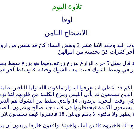
تلاوة اليوم
لوقا
الاصحاح الثامن
“1 وعلى اثر ذلك كان يسير في مدينة وقرية يكرز ويبشر بملكوت الله
على الصخر فلما نبت جف لانه لم تكن
يقبلون الكلمة بفرح.وهؤلاء ليس لهم اصل فيؤمنون الى حين وفي وق