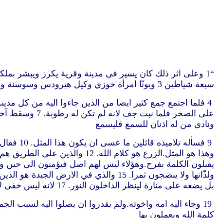
سبعة شياطين 3 ويونّا امرأة خوزي وكيل هيرودس وسوسنة وأخر كثيرات كنّ يخدمنه من اموالهنّ
ونادى من له اذنان للسمع فليسمع
بل يضعه على منارة لينظر الداخلون النور. 17 لانه ليس خفي لا يظهر ولا مكتوم لا يعلم ويعلن. 18 فانظروا كيف تسمعون.لان من له سيعطى.ومن ليس له فالذي يظنه له يؤخذ منه
كلمة الله ويعملون بها