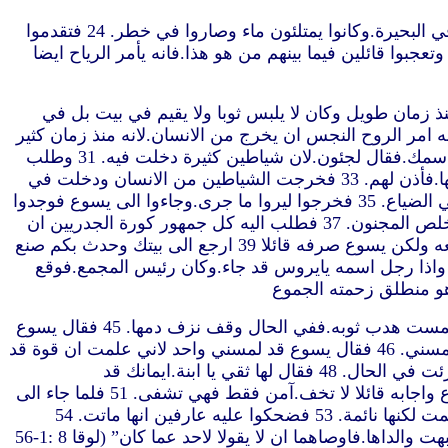
22 وفي احد الايام دخل سفينة هو وتلاميذه.فقال لهم لنعبر الى عبر البحيرة.فاقلعوا. 23 وفيما هم سائرون نام.فنزل نوء ريح في البحيرة.وكانوا يمتلئون ماء وصاروا في خطر. 24 فتقدموا
ّج الماء فانتهيا وصار هدوء. 25 ثم قال لهم اين ايمانكم.فخافوا وتعجبوا قائلين فيما بينهم من هو هذا.فانه يأمر الرياح ايضا
لمدينة كان فيه شياطين منذ زمان طويل وكان لا يلبس ثوبا ولا يقيم في بيت بل في
28 فلما رأى يسوع صرخ وخرّ له وقال بصوت عظيم ما لي ولك يا يسوع ابن الله العلي.اطلب منك ان لا تعذبني. 29 لانه امر الروح النجس ان يخرج من الانسان.لانه منذ زمان كثير
كان يخطفه.وقد ربط بسلاسل وقيود محروسا.وكان يقطع الربط ويساق من الشيطان الى البراري. 30 فسأله يسوع قائلا ما اسمك.فقال لجئون.لان شياطين كثيرة دخلت فيه. 31 وطلب
اليه ان لا يأمرهم بالذهاب الى الهاوية. 32 وكان هناك قطيع خنازير كثيرة ترعى في الجبل.فطلبوا اليه ان يأذن لهم بالدخول فيها.فأذن لهم. 33 فخرجت الشياطين من الانسان ودخلت في
الخنازير.فاندفع القطيع من على الجرف الى البحيرة واختنق. 34 فلما رأى الرعاة ما كان هربوا وذهبوا واخبروا في المدينة وفي الضياع. 35 فخرجوا ليروا ما جرى.وجاءوا الى يسوع فوجدوا
الانسان الذي كانت الشياطين قد خرجت منه لابسا وعاقلا جالسا عند قدمي يسوع فخافوا. 36 فاخبرهم ايضا الذين رأوا كيف خلص المجنون. 37 فطلب اليه كل جمهور كورة الجدريين ان
يذهب عنهم.لانه اعتراهم خوف عظيم.فدخل السفينة ورجع. 38 اما الرجل الذي خرجت منه الشياطين فطلب اليه ان يكون معه ولكن يسوع صرفه قائلا 39 ارجع الى بيتك وحدث بكم صنع
له بك.فمضى وهو ينادي في المدينة كلها بكم صنع به يسوع 40 ولما رجع يسوع قبله الجمع لانهم كانوا جميعهم ينتظرونه. 41 واذا رجل اسمه يايروس قد جاء.وكان رئيس المجمع.فوقع
43 وامرأة بنزف دم منذ اثنتي عشرة سنة وقد انفقت كل معيشتها للاطباء ولم تقدر ان تشفى من احد 44 جاءت من ورائه ولمست هدب ثوبه.ففي الحال وقف نزف دمها. 45 فقال يسوع
من الذي لمسني.واذ كان الجميع ينكرون قال بطرس والذين معه يا معلّم الجموع يضيّقون عليك ويزحمونك وتقول من الذي لمسني. 46 فقال يسوع قد لمسني واحد لاني علمت ان قوة قد
خرجت مني. 47 فلما رأت المرأة انها لم تختف جاءت مرتعدة وخرّت له واخبرته قدام جميع الشعب لاي سبب لمسته وكيف برئت في الحال. 48 فقال لها ثقي يا ابنة.ايمانك قد
شفاك.اذهبي بسلام 49 وبينما هو يتكلم جاء واحد من دار رئيس المجمع قائلا له قد ماتت ابنتك.لا تتعب المعلّم. 50 فسمع يسوع واجابه قائلا لا تخف.آمن فقط فهي تشفى. 51 فلما جاء الى
البيت لم يدع احدا يدخل الا بطرس ويعقوب ويوحنا وابا الصبيه وامها. 52 وكان الجميع يبكون عليها ويلطمون.فقال لا تبكوا.لم تمت لكنها نائمة. 53 فضحكوا عليه عارفين انها ماتت. 54
:1-56