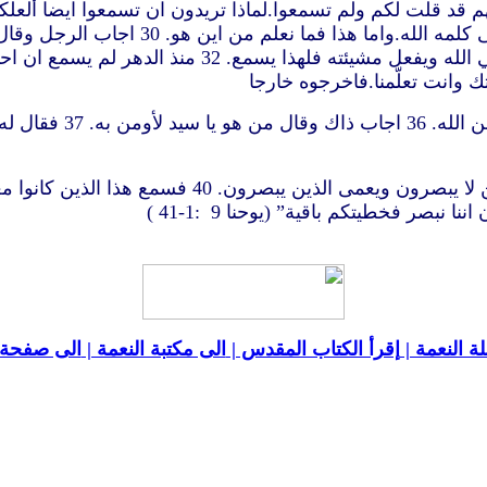
تلميذ ذاك.واما نحن فاننا تلاميذ موسى. 9
ننا نبصر فخطيتكم باقية” (يوحنا 9
:1-41 )
ة النعمة |
إقرأ الكتاب المقدس |
الى مكتبة النعمة |
الى صفحة ا