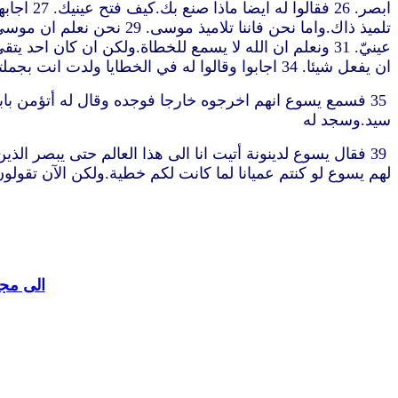
ان يفعل شيئا. 34 اجابوا وقالوا له في الخطايا ولدت انت بجملتك وانت تعلّمنا.فاخرجوه خارجا
سيد.وسجد له
لهم يسوع لو كنتم عميانا لما كانت لكم خطية.ولكن الآن تقولون ا
الى مجل