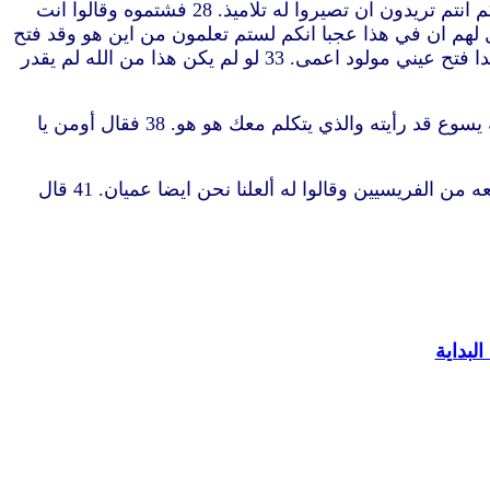
ابصر. 26 فقالوا له ايضا ماذا صنع بك.كيف فتح عينيك. 27 اجابهم قد قلت لكم ولم تسمعوا.لماذا تريدون ان تسمعوا ايضا ألعلكم انتم تريدون ان تصيروا له تلاميذ. 28 فشتموه وقالوا انت
2 نحن نعلم ان موسى كلمه الله.واما هذا فما نعلم من اين هو. 30 اجاب الرجل وقال لهم ان في هذا عجبا انكم لستم تعلمون من اين هو وقد فتح
عينيّ. 31 ونعلم ان الله لا يسمع للخطاة.ولكن ان كان احد يتقي الله ويفعل مشيئته فلهذا يسمع. 32 منذ الدهر لم يسمع ان احدا فتح عيني مولود اعمى. 33 لو لم يكن هذا من الله لم يقدر
35 فسمع يسوع انهم اخرجوه خارجا فوجده وقال له أتؤمن بابن الله. 36 اجاب ذاك وقال من هو يا سيد لأومن به. 37 فقال له يسوع قد رأيته والذي يتكلم معك هو هو. 38 فقال أومن يا
39 فقال يسوع لدينونة أتيت انا الى هذا العالم حتى يبصر الذين لا يبصرون ويعمى الذين يبصرون. 40 فسمع هذا الذين كانوا معه من الفريسيين وقالوا له ألعلنا نحن ايضا عميان. 41 قال
لبداية