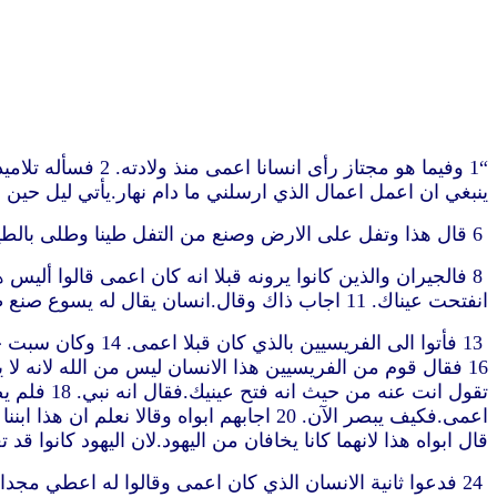
ينبغي ان اعمل اعمال الذي ارسلني ما دام نهار.يأتي ليل حين لا يستطيع احد ان يعمل. 5 
6 قال هذا وتفل على الارض وصنع من التفل طينا وطلى بالطين عيني الاعمى. 7 وقال له اذهب اغتسل في بركة سلوام.الذي تفسيره مرسل.فمضى واغتسل وأتى بصيرا
انفتحت عيناك. 11 اجاب ذاك وقال.انسان يقال له يسوع صنع طينا وطلى عينيّ وقال لي اذهب الى بركة سلوام واغتسل.فمضيت واغتسلت فابصرت. 12 فقالوا له اين ذاك.قال لا اعلم
قال ابواه هذا لانهما كانا يخافان من اليهود.لان اليهود كانوا قد تعاهدوا انه ان اعت