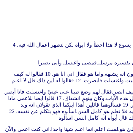
“1 وفيما هو مجتاز رأى انسانا اعمى منذ ولادته. 2 فسأله تلاميذه قائلين يا معلّم من اخطأ هذا أم ابواه حتى ولد اعمى. 3 اجاب يسوع لا هذا اخطأ ولا ابواه لكن لتظهر اعمال الله فيه. 4
8 فالجيران والذين كانوا يرونه قبلا انه كان اعمى قالوا أليس هذا هو الذي كان يجلس ويستعطي. 9 آخرون قالوا هذا هو.وآخرون انه يشبهه.واما هو فقال اني انا هو. 10 فقالوا له كيف
ان سبت حين صنع يسوع الطين وفتح عينيه. 15 فسأله الفريسيون ايضا كيف ابصر.فقال لهم وضع طينا على عينيّ واغتسلت فانا أبصر.
16 فقال قوم من الفريسيين هذا الانسان ليس من الله لانه لا يحفظ السبت.آخرون قالوا كيف يقدر انسان خاطئ ان يعمل مثل هذه الآيات.وكان بينهم انشقاق. 17 قالوا ايضا للاعمى ماذا
تقول انت عنه من حيث انه فتح عينيك.فقال انه نبي. 18 فلم يصدق اليهود عنه انه كان اعمى فأبصر حتى دعوا ابوي الذي ابصر. 19 فسألوهما قائلين أهذا ابنكما الذي تقولان انه ولد
اعمى.فكيف يبصر الآن. 20 اجابهم ابواه وقالا نعلم ان هذا ابننا وانه ولد اعمى. 21 واما كيف يبصر الآن فلا نعلم.او من فتح عينيه فلا نعلم.هو كامل السن.اسألوه فهو يتكلم عن نفسه. 22
ه اعطي مجدا لله.نحن نعلم ان هذا الانسان خاطئ. 25 فاجاب ذاك وقال أخاطئ هو.لست اعلم.انما اعلم شيئا واحدا.اني كنت اعمى والآن