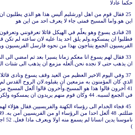
حكما عادلا
اين هو.واما المسيح فمتى جاء لا يعرف احد من اين هو
الفريسيون الجمع يتناجون بهذا من نحوه فارسل الفريسيون ور
ان يذهب حتى لا نجده نحن.ألعله مزمع ان يذهب الى شتات اليونانيين ويعلّم اليونانيين. 36 ما هذا القول الذي قال ستطلبونني ول
في الجمع لسببه. 44 وكان قوم منهم يريدون ان يمسكوه ولكن لم يلق احد عليه الايادي
ناموسنا يدين انسانا لم يسمع منه اولا ويعرف ماذا فعل. 52 اجابوا وقالوا له ألعلك انت ايضا من الجليل.فتّش وانظر.انه لم يقم نبي من الجليل. 53 فمضى كل واحد الى بيته” (يوحنا 7:
)