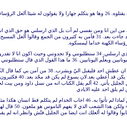
ؤساء الكهنة خداما ليمسكوه.
ا تجدونني وحيث اكون انا لا تقدرون انتم ان تأتوا
الذي كان المؤمنون به مز