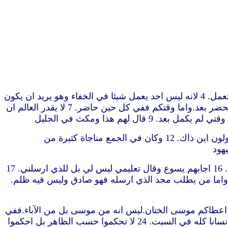
2 وكان عيد اليهود عيد المظال قريبا. 3 فقال له اخوته انتقل من هنا واذهب الى اليهودية لكي يرى تلاميذك ايضا اعمالك التي تعمل. 4 لانه ليس احد يعمل شيئا في الخفاء وهو يريد ان يكون
علانية.ان كنت تعمل هذه الاشياء فاظهر نفسك للعالم. 5 لان اخوته ايضا لم يكونوا يؤمنون به. 6 فقال لهم يسوع ان وقتي لم يحضر بعد.واما وقتكم ففي كل حين حاضر. 7 لا يقدر العالم ان
10 ولما كان اخوته قد صعدوا حينئذ صعد هو ايضا الى العيد لا ظاهرا بل كانه في الخفاء. 11 فكان اليهود يطلبونه في العيد ويقولون اين ذاك. 12 وكان في الجمع مناجاة كثيرة من
14 ولما كان العيد قد انتصف صعد يسوع الى الهيكل وكان يعلّم. 15 فتعجب اليهود قائلين كيف هذا يعرف الكتب وهو لم يتعلّم. 16 اجابهم يسوع وقال تعليمي ليس لي بل للذي ارسلني. 17
ا من نفسي. 18 من يتكلم من نفسه يطلب مجد نفسه.واما من يطلب مجد الذي ارسله فهو صادق وليس فيه ظلم.
ع وقالوا بك شيطان.من يطلب ان يقتلك. 21 اجاب يسوع وقال لهم عملا واحدا عملت فتتعجبون جميعا. 22 لهذا اعطاكم موسى الختان.ليس انه من موسى بل من الآباء.ففي
السبت تختنون الانسان. 23 فان كان الانسان يقبل الختان في السبت لئلا ينقض ناموس موسى أفتسخطون عليّ لاني شفيت انسانا كله في السبت. 24 لا تحكموا حسب الظاهر بل احكموا