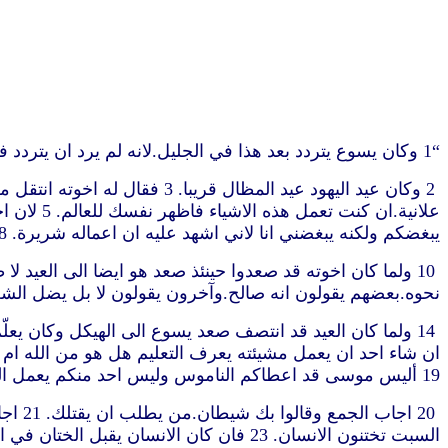
“1 وكان يسوع يتردد بعد هذا في الجليل.لانه لم يرد ان يتردد في اليهودية لان اليهود كانوا يطلبون ان يقتلوه
يبغضكم ولكنه يبغضني انا لاني اشهد عليه ان اعماله شريرة. 8 اصعدوا انتم الى هذا العيد.انا لست اصعد بعد الى هذا العيد لان وقتي لم يكمل بعد. 9 قال لهم هذا ومكث في الجليل
نحوه.بعضهم يقولون انه صالح.وآخرون يقولون لا بل يضل الشعب. 13 ولكن لم يكن احد يتكلم عنه جهارا لسبب الخوف م
19 أليس موسى قد اعطاكم الناموس وليس احد منكم يعمل الناموس.لماذا تطلبون ان تقتلوني