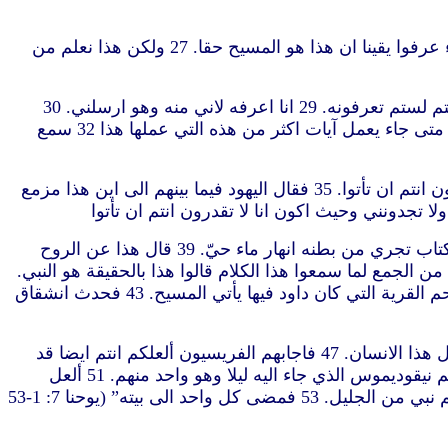
25 فقال قوم من اهل اورشليم أليس هذا هو الذي يطلبون ان يقتلوه. 26 وها هو يتكلم جهارا ولا يقولون له شيئا.ألعل الرؤساء عرفوا يقينا ان هذا هو المسيح حقا. 27 ولكن هذا نعلم من
28 فنادى يسوع وهو يعلّم في الهيكل قائلا تعرفونني وتعرفون من اين انا ومن نفسي لم آت بل الذي ارسلني هو حق الذي انتم لستم تعرفونه. 29 انا اعرفه لاني منه وهو ارسلني. 30
فطلبوا ان يمسكوه.ولم يلق احد يدا عليه لان ساعته لم تكن قد جاءت بعد. 31 فآمن به كثيرون من الجمع وقالوا ألعل المسيح متى جاء يعمل آيات اكثر من هذه التي عملها هذا 32 سمع
33 فقال لهم يسوع انا معكم زمانا يسيرا بعد ثم امضي الى الذي ارسلني. 34 ستطلبونني ولا تجدونني وحيث اكون انا لا تقدرون انتم ان تأتوا. 35 فقال اليهود فيما بينهم الى اين هذا مزمع
37 وفي اليوم الاخير العظيم من العيد وقف يسوع ونادى قائلا ان عطش احد فليقبل اليّ ويشرب. 38 من آمن بي كما قال الكتاب تجري من بطنه انهار ماء حيّ. 39 قال هذا عن الروح
معين ان يقبلوه.لان الروح القدس لم يكن قد أعطي بعد.لان يسوع لم يكن قد مجّد بعد. 40 فكثيرون من الجمع لما سمعوا هذا الكلام قالوا هذا بالحقيقة هو النبي.
41 آخرون قالوا هذا هو المسيح.وآخرون قالوا ألعل المسيح من الجليل يأتي. 42 ألم يقل الكتاب انه من نسل داود ومن بيت لحم القرية التي كان داود فيها يأتي المسيح. 43 فحدث انشقاق
45 فجاء الخدام الى رؤساء الكهنة والفريسيين.فقال هؤلاء لهم لماذا لم تأتوا به. 46 اجاب الخدام لم يتكلم قط انسان هكذا مثل هذا الانسان. 47 فاجابهم الفريسيون ألعلكم انتم ايضا قد
ضللتم. 48 ألعل احدا من الرؤساء او من الفريسيين آمن به. 49 ولكن هذا الشعب الذي لا يفهم الناموس هو ملعون. 50 قال لهم نيقوديموس الذي جاء اليه ليلا وهو واحد منهم. 51 ألعل
1-53