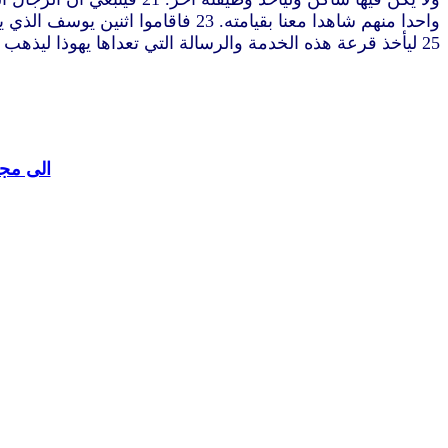
25 ليأخذ قرعة هذه الخدمة والرسالة التي تعداها يهوذا ليذهب الى مكانه. 26 ثم ألقوا قرعتهم فوقعت القرعة على متياس فحسب مع الاحد عشر رسولا” (اعمال 1:1-26 )
الى مجل