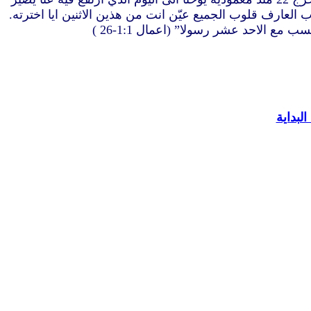
ن يوسف الذي يدعى برسابا الملقب يوستس ومتياس. 24 وصلّوا قائلين ايها الرب العارف قلوب الجميع عيّن انت من هذين الاثنين ايا اخترته.
لبداية