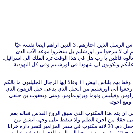
“1 الكلام الاول انشأته يا ثاوفيلس عن جميع ما ابتدأ يسوع يفعله ويعلّم به 2 الى اليوم الذي ارتفع فيه بعدما اوصى بالروح القدس الرسل الذين اختارهم. 3 الذين اراهم ايضا نفسه حيّا
 الامور المختصة بملكوت الله. 4 وفيما هو مجتمع معهم اوصاهم ان لا يبرحوا من اورشليم بل ينتظروا موعد الآب الذي
ستتعمّدون بالروح القدس ليس بعد هذه الايام بكثير. 6 اما هم المجتمعون فسألوه قائلين يا رب هل في هذا الوقت ترد الملك الى اسرائيل.
. 8 لكنكم ستنالون قوة متى حل الروح القدس عليكم وتكونون لي شهودا في اورشليم وفي كل اليهودية
9 ولما قال هذا ارتفع وهم ينظرون.واخذته سحابة عن اعينهم. 10 وفيما كانوا يشخصون الى السماء وهو منطلق اذا رجلان قد وقفا بهم بلباس ابيض 11 وقالا ايها الرجال الجليليون ما بالكم
ى السماء.ان يسوع هذا الذي ارتفع عنكم الى السماء سيأتي هكذا كما رأيتموه منطلقا الى السماء‏. 12 حينئذ رجعوا الى اورشليم من الجبل الذي يدعى جبل الزيتون الذي
 ويعقوب ويوحنا واندراوس وفيلبس وتوما وبرثولماوس ومتى ويعقوب بن حلفى
 اسماء معا نحو مئة وعشرين.فقال 16 ايها الرجال الاخوة كان ينبغي ان يتم هذا المكتوب الذي سبق الروح القدس فقاله بفم
للذين قبضوا على يسوع. 17 اذ كان معدودا بيننا وصار له نصيب في هذه الخدمة. 18 فان هذا اقتنى حقلا من اجرة الظلم واذ سقط على وجهه انشق من
الوسط فانسكبت احشاؤه كلها. 19 وصار ذلك معلوما عند جميع سكان اورشليم حتى دعي ذلك الحقل في لغتهم حقل دما اي حقل دم. 20 لانه مكتوب في سفر المزامير لتصر داره خرابا
ولا يكن فيها ساكن وليأخذ وظيفته آخر. 21 فينبغي ان الرجال الذين اجتمعوا معنا كل الزمان الذي فيه دخل الينا الرب يسوع وخرج 22 منذ معمودية يوحنا الى اليوم الذي ارتفع فيه عنا يصير