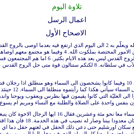
تلاوة اليوم
اعمال الرسل
الاصحاح الأول
ببراهين كثيرة بعدما تألم وهو يظهر لهم اربعين يوما ويتكلم عن
سمعتموه مني. 5 لان يوحنا عمد بالماء واما انتم ف
7 فقال لهم ليس لكم ان تعرفوا الازمنة والاوقات التي جعلها الآب في سلطانه
واقفين تنظرون ال
 على سفر سبت. 13 ولما دخلوا صعدوا الى العليّة التي كانوا يقيمون فيها بطرس
15 وفي تلك الايام قام بطرس في وسط التلاميذ.وكان عدّة
داود عن يهوذا الذي صار دليلا 