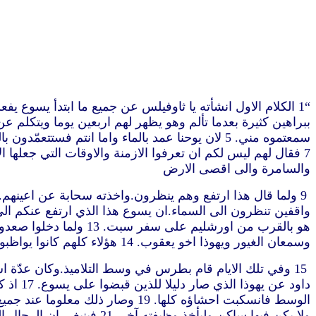
والسامرة والى اقصى الارض
هو بالقرب من اورشليم
وسمعان الغيور ويهوذا اخو يعقوب. 14 هؤلاء كلهم كانوا يواظبون بنفس واحدة على الصلاة والطلبة مع النساء ومريم ام يسوع ومع اخوته