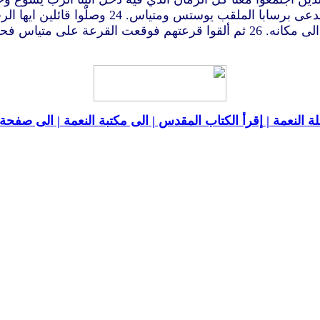
واحدا منهم شاهدا معنا بقيامته. 23 فاقاموا اثني
ة النعمة |
إقرأ الكتاب المقدس |
الى مكتبة النعمة |
الى صفحة ا