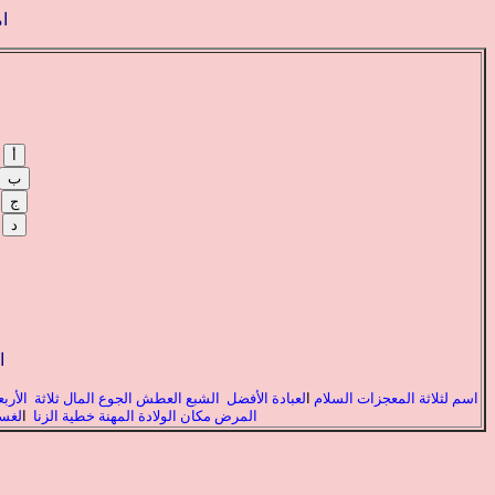
ا
ا
اسم
لثلاثة
المعجزات
السلام
ا
لعبادة
الأفضل
الشبع
العطش
الجوع
المال
ثلاثة
الأرب
المرض
مكان الولادة
المهنة
خطية الزنا
ا
لغس