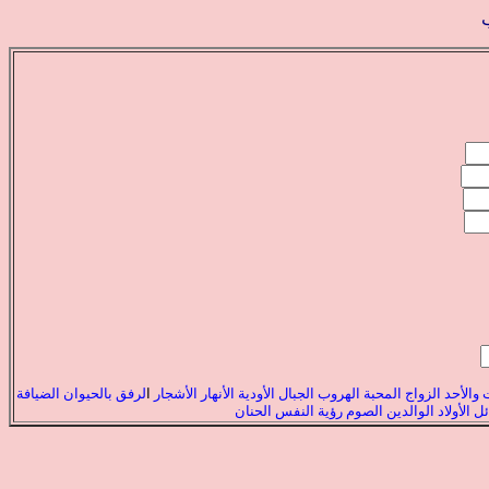
والأحد
الزواج
المحبة
الهروب
الجبال
الأودية
الأنهار
الأشجار
ا
لرفق
بالحيوان
الضيافة
ئل
الأولاد
الوالدين
الصوم
رؤية النفس
الحنان