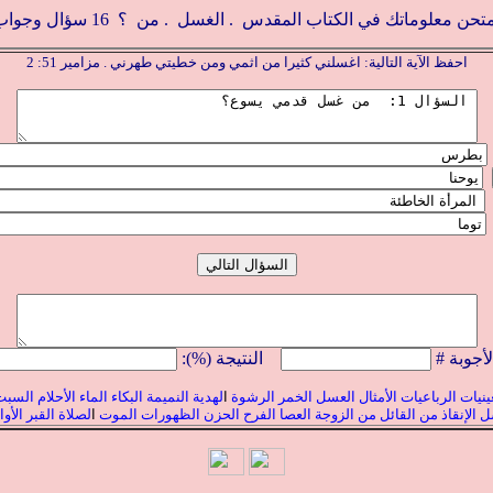
متحن معلوماتك في الكتاب المقدس .
الغسل
. من ؟
16 سؤال وجواب
احفظ الآية التالية: اغسلني كثيرا من اثمي ومن خطيتي طهرني . مزامير 51: 2
لأجوبة #
النتيجة (%):
عينيات
الرباعيات
الأمثال
العسل
الخمر
الرشوة
ا
لهدية
النميمة
البكاء
الماء
الأحلام
السبت 
ل
الإنقاذ
من القائل
من الزوجة
العصا
الفرح
الحزن
الظهورات
الموت
ا
لصلاة
القبر
الأوا