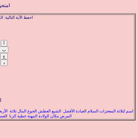
امتحن
احفظ الآية التالية: 
ا
اسم
لثلاثة
المعجزات
السلام
ا
لعبادة
الأفضل
الشبع
العطش
الجوع
المال
ثلاثة
الأرب
المرض
مكان الولادة
المهنة
خطية الزنا
ا
لغس