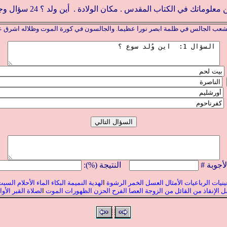
 معلوماتك في الكتاب المقدس
.
م
كان الولادة
.
أين ولد
؟ 24
سؤال وج
الشعب الجالس في ظلمة ابصر نورا عظيما. والجالسون في كورة الموت وظلاله اشرق عليهم 
لأجوبة #
النتيجة (%):
عينيات
الرباعيات
الأمثال
العسل
الخمر
الرشوة
ا
لهدية
النميمة
البكاء
الماء
الأحلام
السبت 
ل
الإنقاذ
من القائل
من الزوجة
العصا
الفرح
الحزن
الظهورات
الموت
ا
لصلاة
القبر
الأوا