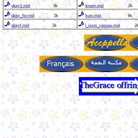
glory1.mid
3k
krown.mid
2k
glory_for.mid
2k
kum.mid
6k
gloryf.mid
2k
l_issm_yassou.mid
2