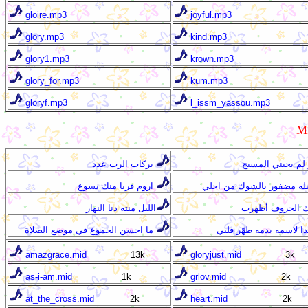
gloire.mp3
joyful.mp3
glory.mp3
kind.mp3
glory1.mp3
krown.mp3
glory_for.mp3
kum.mp3
gloryf.mp3
l_issm_yassou.mp3
M
 لم يحبني المسيح
بركات الرب عدد
اروم قربا منك يسوع
ك الحروف أظهرت
الليل منته دنا النهار
ا لاسمه بدمه طهّر قلبي
ما احسن الجموع في موضع الصلاة
amazgrace.mid
13k
gloryjust.mid
3k
as-i-am.mid
1k
grlov.mid
2k
at_the_cross.mid
2k
heart.mid
2k