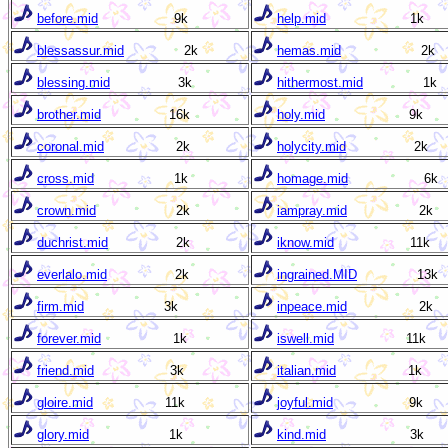
before.mid
9k
help.mid
1k
blessassur.mid
2k
hemas.mid
2k
blessing.mid
3k
hithermost.mid
1k
brother.mid
16k
holy.mid
9k
coronal.mid
2k
holycity.mid
2k
cross.mid
1k
homage.mid
6k
crown.mid
2k
iampray.mid
2k
duchrist.mid
2k
iknow.mid
11k
everlalo.mid
2k
ingrained.MID
13k
firm.mid
3k
inpeace.mid
2k
forever.mid
1k
iswell.mid
11k
friend.mid
3k
italian.mid
1k
gloire.mid
11k
joyful.mid
9k
glory.mid
1k
kind.mid
3k