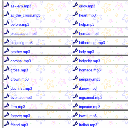
as-i-am.mp3
grlov.mp3
at_the_cross.mp3
heart.mp3
before.mp3
help.mp3
blessassur.mp3
hemas.mp3
blessing.mp3
hithermost.mp3
brother.mp3
holy.mp3
coronal.mp3
holycity.mp3
cross.mp3
homage.mp3
crown.mp3
iampray.mp3
duchrist.mp3
iknow.mp3
everlalo.mp3
ingrained.mp3
firm.mp3
inpeace.mp3
forever.mp3
iswell.mp3
friend.mp3
italian.mp3