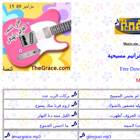
Music.zip 
ترانيم مسيحية
Free
Down
 لم يحبني المسيح
بركات الرب عدد
اروم قربا منك يسوع
ك الحروف أظهرت
الليل منته دنا النهار
ما احسن الجموع
amazgrace.mp3
gloryjust.mp3