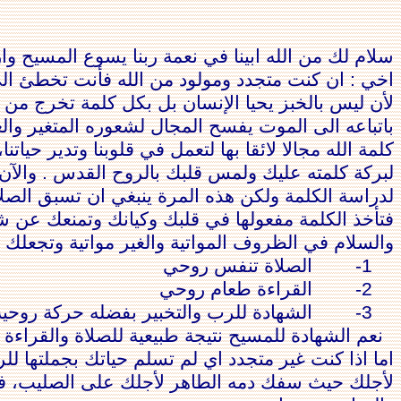
سلام لك من الله ابينا في نعمة ربنا يسوع المسيح و
اخي : ان كنت متجدد ومولود من الله فأنت تخطئ الى 
لأن ليس بالخبز يحيا الإنسان بل بكل كلمة تخرج من 
باتباعه الى الموت يفسح المجال لشعوره المتغير وال
كلمة الله مجالا لائقا بها لتعمل في قلوبنا وتدير حي
لبركة كلمته عليك ولمس قلبك بالروح القدس . والآن
لدراسة الكلمة ولكن هذه المرة ينبغي ان تسبق الصلاة
فتأخذ الكلمة مفعولها في قلبك وكيانك وتمنعك عن شب
والسلام في الظروف المواتية والغير مواتية وتجعلك ش
1-
الصلاة تنفس روحي
2-
القراءة طعام روحي
3-
الشهادة للرب والتخبير بفضله حركة روحية
نعم الشهادة للمسيح نتيجة طبيعية للصلاة والقراءة .
اما اذا كنت غير متجدد اي لم تسلم حياتك بجملتها لل
لأجلك حيث سفك دمه الطاهر لأجلك على الصليب، فيخ