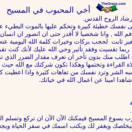
أخي المحبوب في المسيح
ارشاد الروح القدس.
نفسك خطيئة كبيرة وتحكم عليها بالموت البطيء عندما
فم الله , وانا شخصيا لا أقدر حتى ان اتصور ان انسا
غير ثابت
لحجب بركات وخيرات كلمة الله اليومية عنه
اتنا، ربما تقسيت وفقد تأثير وحي الله عليك لأنك كنت 
 اطلب منك بدون تأخر ان تعرف مقدار الضرر الذي ت
 القراءة وتختمها وهكذا تكون شركتك مع الله حيث تك
ه الشر وترد نفسك من تفاهات كثيرة واذا اعطيت كلمة 
اهدا امينا عن اعمال الله في حياتك.
رب يسوع المسيح فيمكنك الآن الآن ان تركع وتسلم الس
لصك ويغفر لك ويكتب اسمك في سفر الحياة ويجعلك 