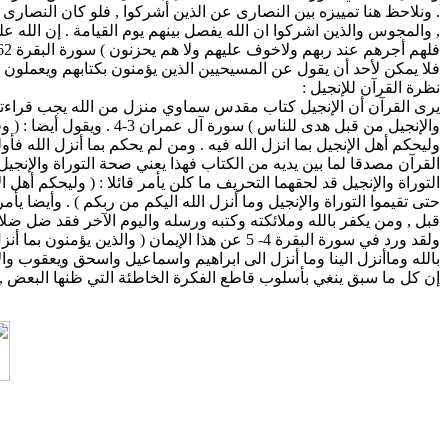
, والمجوس والذين اشركوا ان الله يفصل بينهم يوم القيامة . إن الله عل
فلهم أجرهم عند ربهم ولاخوف عليهم ولا هم يحزنون ) سورة البقرة 62
فلا يمكن لأحد أن يقول عن المسيحيين الذين يؤمنون بكتابهم ويعملون 
نظرة القرآن للإنجيل :
يرى القرآن أن الإنجيل كتاب مقدس سماوي منزل من الله يجب قراءته ع
والإنجيل من قبل هدى للنا
القرآن مصدقا لما بين يديه من الكتاب فهذا يعني صحة التوراة والإنج
حتى تقيموا التوراة والإنجيل وما أنزل الله اليكم من ربكم ) . وأيضا يأمر
قبل , ومن يكفر بالله وملائكته وكتبه ورسله واليوم الآخر فقد ضل ضلالا بعي
بالله وماأنزل الينا وما أنزل الى ابراهيم واسماعيل واسحق ويعقوب و
إن كل ما سبق ينغي بأسلوب قاطع الفكرة الخاطئة التي ظنها البعض , وه