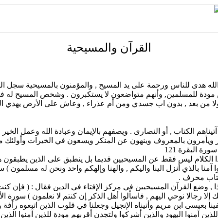
القرآن والمسيحية
 الله هدى للناس ورحمة على يد المسيح , والمؤمنون بالمسيحية سجل الق
 مودة للمسلمين, وأنهم متواضعون لا يستكبرون . وشخص المسيح له في ا
 ولا من بعد , بدون اب جسدي ومن أم عذراء , وعاش على الأرض يهدي الن
 آتيناهم الكتاب , أو النصارى . ويصفهم بالإيمان وعبادة الله وعمل الخير
ورة البقرة 121
آتيناهم الكتاب من قبله هم به يؤمنون ) سورة القصص 52 . وهذا الكلام ليس فقط عن المسيحيين قديما بل ينطبق ع
 آمنا بالذي أنزل الينا واليكم , والهنا وإلهكم واحد ونحن له مسلمون ) سور
كتاب محرف .
 , وضع القرآن المسيحيين في مركز الإفتاء في الدين فقال : ( فإن كنت
دن أشد الناس عداوة للذين آمنوا اليهود والذين أشركوا ولتجدن أقربهم مودة للذين آم