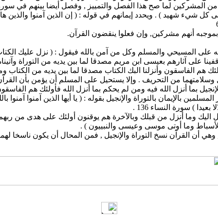
ى كل شيء شهيد ) . ويحدد إيمانهم في قوله : ( إن الذين آمنوا والذين ه
بموجبه أنهم مشركين, وإن فعلوا ينقضون القرآن.
لى المسيحي والمسلم وكل من آمن بالله فيقول : ( نزل عليك الكتاب ب
س ) سورة آل عمران 3-4 . ويقول أيضا : ( وقفينا على آثارهم بعيسى ابن مريم مصدقا لما بين يديه من 
يل وسلامتهما من التحريف . وإلا يستحيل على المسلم أن يؤمن بأن الق
 المسلمين بالإيمان بالتوراة والإنجيل بقوله : ( يا أيها الذين آمنوا آمن
دا ) سورة النساء 136 .
الأسباط وما أوتى موسى وعيسى والنبييون ) .
ي أن القرآن نسخ التوراة والإنجيل , فمن المحال أن يكون ناسخا لهما 