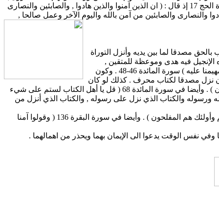
. ونلاحظ هنا تمييزه بين النصارى عن الذين أشركوا , فلو كان النصارى من المشركين لما صح هذا الفصل والتمييز , وفصل أيضا بينهم في سورة الحج 17 إذ قال : ( ان الذين آمنوا والذين هادوا , والصابئين والنصارى
ادوا والنصارى والصابئين من آمن بالله واليوم الآخر وعمل صالحا ,
الحق مصدقا لما بين يديه وأنزل التوراة
التوراة وآتيناه الإنجيل فيه هدى وموعظة للمتقين ,
وليحكم أهل الإنجيل بما انزل الله فيه . ومن لم يحكم بما أنزل الله فأولئك هم الفاسقون وأنزلنا البك الكتاب مصدقا لما بين يديه من الكتاب ومهيمنا عليه ) سورة المائدة 46-48 . وكون
رآن نزل مصدقا لكتاب محرف . كذلك لو كان
التوراة والإنجيل قد لحقهما التحريف ما كلن يأمر قائلا : ( وليحكم أهل الإنجيل بما أنزل الله فيه ومن لم يحكم بما أنزل الله فأولئك هم الفاسقون ) . وأيضا في سورة المائدة 68 ( قل يا أهل الكتاب لستم على شيء
وا بالله ورسوله والكتاب الذي نزل على رسوله , والكتاب الذي أنزل من
ولقد ورد في سورة البقرة 4- 5 عن هذا الإيمان ( والذين يؤمنون بما أنزل اليك وما أنزل من قبلك وبالآخرة هم يوقنون أولئك على هدى من ربهم وأولئك هم المفلحون ) . وأيضا في سورة البقرة 136 ( وقولوا آمنا
وفي نفس الوقت يدعوا الى الإيمان بهما ويحذر من اهمالهما .