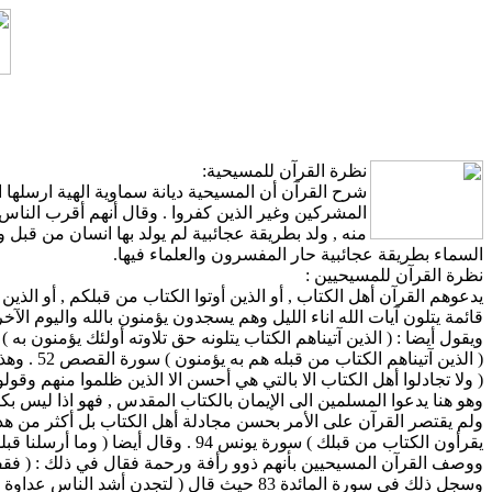
نظرة القرآن للمسيحية:
شرح القرآن أن المسيحية ديانة سماوية الهية ارسلها
المشركين وغير الذين كفروا . وقال أنهم أقرب الناس
منه , ولد بطريقة عجائبية لم يولد بها انسان من قبل
السماء بطريقة عجائبية حار المفسرون والعلماء فيها.
نظرة القرآن للمسيحيين :
يدعوهم القرآن أهل الكتاب , أو الذين أوتوا الكتاب من قبلكم , أو الذين
ويقول أيضا : ( الذين آتيناهم الكتاب يتلونه حق تلاوته أولئك يؤمنون به ) س
( الذين 
( ولا تجادلوا أهل الكتاب الا بالتي هي أحسن الا الذين ظلموا منهم وقولوا
وهو هنا يدعوا المسلمين الى الإيمان بالكتاب المقدس , فهو اذا ليس ب
ولم يقتصر القرآن على الأمر بحسن مجادلة أهل الكتاب بل أكثر من هذا
يقرأون الكتاب من قبلك ) سورة يونس 94 . وقال أيضا ( وما أرسلنا قبلك إلا رجالا نوحي اليهم , فاسألوا أهل الذكر إن كنتم لا نعلمون ) سورة الأنبياء 7 .
وسجل ذلك في سورة المائدة 83 حيث قال ( لتج