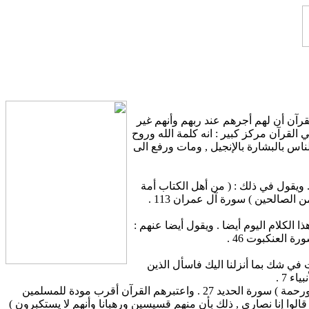
رآن أن لهم أجرهم عند ربهم وأنهم غير
لقرآن مركز كبير : انه كلمة الله وروح
اس بالبشارة بالإنجيل , ومات ورفع الى
 . ويقول في ذلك : ( من أهل الكتاب أمة
قائمة يتلون آيات الله اناء الليل وهم يسجدون يؤمنون بالله واليوم الآخر ويأمرون بالمعروف وينهون عن المنكر ويسعون في الخيرات وأولئك من الصالحين ) سورة آل عمران 113 .
لى الذين يطبقون هذا الكلام اليوم أيضا . ويقول أيضا عنهم :
ة العنكبوت 46 .
 في شك بما أنزلنا اليك فاسأل الذين
ووصف القرآن المسيحيين بأنهم ذوو رأفة ورحمة فقال في ذلك : ( فقفينا بعيسى ابن مريم وأتيناه الإنجيل وجعلنا في قلوب الذين اتبعوه رأفة ورحمة ) سورة الحديد 27 . واعتبرهم القرآن أقرب مودة للمسلمين
نوا الذين قالوا إنا نصارى , ذلك بأن منهم قسيسين ورهبانا وأنهم لا يستكبرون )