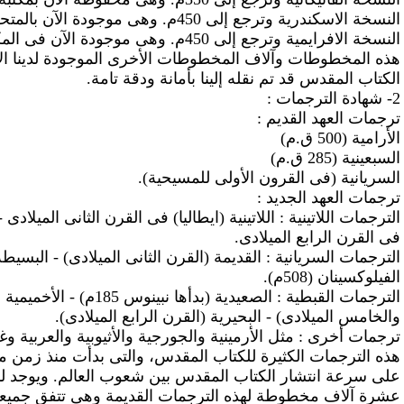
النسخة الاسكندرية وترجع إلى 450م. وهى موجودة الآن بالمتحف البريطانى.
النسخة الافرايمية وترجع إلى 450م. وهى موجودة الآن فى المكتبة الوطنية بباريس.
هذه المخطوطات وآلاف المخطوطات الأخرى الموجودة لدينا الآ
الكتاب المقدس قد تم نقله إلينا بأمانة ودقة تامة.
2- شهادة الترجمات :
ترجمات العهد القديم :
الأرامية (500 ق.م)
السبعينية (285 ق.م)
السريانية (فى القرون الأولى للمسيحية).
ترجمات العهد الجديد :
الترجمات اللاتينية : اللاتينية (ايطاليا) فى القرن الثانى الميلادى 
فى القرن الرابع الميلادى.
الفيلوكسينان (508م).
الترجمات القبطية : الصعيدية (بدأها نب
والخامس الميلادى) - البحيرية (القرن الرابع الميلادى).
ترجمات أخرى : مثل الأرمينية والجورجية والأثيوبية والعربية وغي
هذه الترجمات الكثيرة للكتاب المقدس، والتى بدأت منذ زمن م
على سرعة انتشار الكتاب المقدس بين شعوب العالم. ويوجد لدي
عشرة آلاف مخطوطة لهذه الترجمات القديمة وهى تتفق جميعها