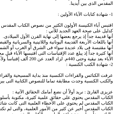
المقدس الذى بين أيدينا.
1- شهادة كتابات الآباء الأولين :
اقتبس آباء الكنيسة الأولون الكثير من نصوص الكتاب المقدس 
كدليل على صحة العهد الجديد
للآتي
:
أنها قديمة جداً إذ يرجع بعضها إلى نهاية القرن الأول الميلادى.
أنها باللغات الأربعة القديمة اليونانية واللاتينية والسريانية والقبط
أنها مقتبسة فى بلاد عديدة سواء فى الشرق أو الغرب أو الشما
الآباء بعد نيقية وحتى 440م. لزاد العدد عن 200 ألف إقتباساً ولأمكن منها إستعادة العهد الجديد أكثر من مرة فى أكثر من لغة.
2- شهادة الكتب الكنسية :
عرفت الكنائس والقراءات الكنسية منذ بداية المسيحية والقر
والكتب الكنسية وجدت مطابقة تماما للنصوص الكتابية التى بين أي
عزيزى القارئ : نريد أولاً أن نضع أمامك الحقائق الآتية :
الكتاب المقدس يحتو
ي
على حقائق علمية كثيرة، مكتوبة بأسلو
الكتاب المقدس لم يحتو
ي
على الأخطاء العلمية التى كانت شائع
الكتاب المقدس أخبر عن كثير من الأمور العلمية، والتى لم تكتشف