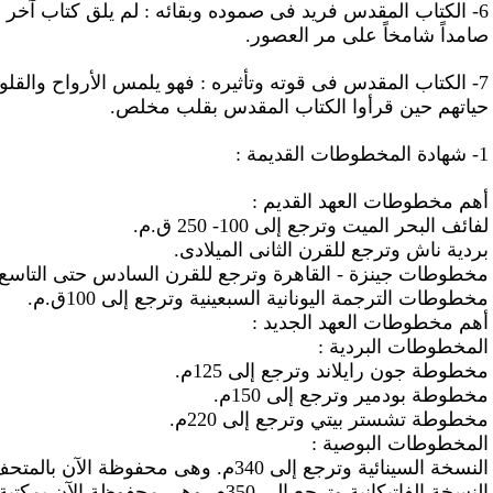
6- الكتاب المقدس فريد فى صموده وبقائه : لم يلق كتاب آخر مثلما
صامداً شامخاً على مر العصور.
7- الكتاب المقدس فى قوته وتأثيره : فهو يلمس الأرواح والقل
حياتهم حين قرأوا الكتاب المقدس بقلب مخلص.
1- شهادة المخطوطات القديمة :
أهم مخطوطات العهد القديم :
لفائف البحر الميت وترجع إلى 100- 250 ق.م.
بردية ناش وترجع للقرن الثانى الميلادى.
مخطوطات جينزة - القاهرة وترجع للقرن السادس حتى التاسع ا
مخطوطات الترجمة اليونانية السبعينية وترجع إلى 100ق.م.
أهم مخطوطات العهد الجديد :
المخطوطات البردية :
مخطوطة جون رايلاند وترجع إلى 125م.
مخطوطة بودمير وترجع إلى 150م.
مخطوطة تشستر
بيتي
وترجع إلى 220م.
المخطوطات البوصية :
النسخة السينائية وترجع إلى 340م. وهى محفوظة الآن بالمتحف البريطانى.
النسخة الفاتيكانية وترجع إلى 350م. وهى محفوظة الآن بمكتبة الفاتيكان.