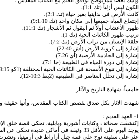
وإليك بعضاً مما يوضح توافق العلم مع الكتاب المقدس :
الكون ليس أزلياً (تك 1:1).
كانت الأرض فى بدايتها بغير حياة (تك 2:1).
إجتماع المياه جميعها إلى مكان واحد (تك 9:1،10).
ظهور الأعشاب أولاً ثم
البقول
ثم الأشجار (تك 11:1).
ترتيب ظهور الكائنات الحية (تك 1).
خلقة الإنسان من تراب الأرض (تك 7:2).
إشارة إلى كروية الأرض (أش 22:40).
إشارة إلى الجاذبية الأرضية (
أ
ي 7:26).
إشارة إلى دورة المياه فى الطبيعة (جا 7:1).
إشارة إلى تنوع الأنسجة فى الكائنات الحية المختلفة (1كو 39:15).
إشارة إلى تحلل العناصر فى الطبيعية (2بط 10:3-12).
خامساً: شهادة التاريخ والآثار
شهدت الآثار بكل صدق لقصص الكتاب المقدس، وأنها حقيقة وليس
1- العهد القديم :
إكتشفت صحائف وكتابات أشورية وبابلية، تحكى قصة خلق الإنسا
يوجد اليوم على الأقل 33 وثيقة فى أماكن عديدة تحكى عن الطوفان (تك 7).
عثر على سفينة نوح على قمة جبل أراراط فى أرمينيا، ونشرت جر