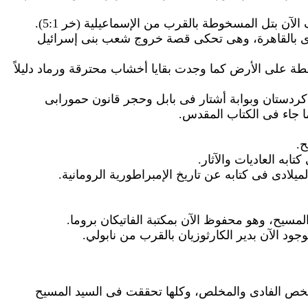
لآن بتل المسخوطة بالقرب من الإسماعيلية (خر 5:1).
صرى بالقاهرة، وهى تحكى قصة خروج شعب بنى إسرائيل
طة على الأرض كما وجدت بقايا أخشاب محترقة ورماد دليلاً
كردستان وبوابة أشتار فى بابل وحجر قانون حمورابى
 جاء فى الكتاب المقدس.
ح.
به العاديات والآثار.
لادى فى كتابه عن تاريخ الإمبراطورية الرومانية.
مسيح، وهو محفوظ الآن بمكتبة الفاتيكان بروما.
 الآن بدير الكارثوزيان بالقرب من نابو
لي
.
ناك أكثر من 300 نبوة تنبأت عن شخص الفادى والمخلص، وكلها تحققت فى السيد المسيح