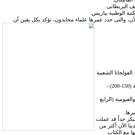
ن، والتى حدد عمرها علماء محايدون، تؤكد بكل يقين أن
- الفولجاتا الشعبية
الترجمات السريانية : القديمة (القرن الثانى الميلادى) - البسيطة (150-200) -
ينوس 185م) - الأخميمية والفيومية (الرابع
رها.
بكر جداً قد عملت
نا الآن أكثر من
 مع الكتاب