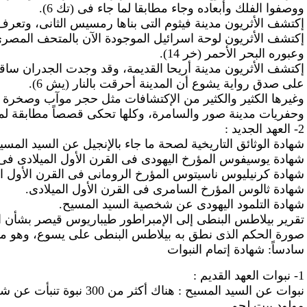
ووصفوا الفلك وأبعاده وجاء مطابقا لما جاء فى (تك 6).
إكتشف الأثريون مدينة فيثوم التى بناها رمسيس الثانى، وتعرف ا
إكتشف الأثريون لوحة اسرائيل الموجودة الآن بالمتحف الم
وعبوره البحر الأحمر (خر 14).
إكتشف الأثريون مدينة أريحا القديمة، وقد وجدت الجدران ساق
على صدق رواية يشوع أن المدينة أحرقت بالنار (يش 6).
وغيرها الكثير والكثير من الإكتشافات مثل حجر موآب وصخرة 
وحفريات مدينة صور والسامرة، وكلها تحكى قصصاً مطابقة لما
2- العهد الجديد :
شهادة الوثائق التاريخية لصحة ما جاء بالإنجيل عن السيد المسي
شهادة يوسيفوس المؤرخ اليهودى فى القرن الأول الميلادى فى كتا
شهادة كرنيليوس ناسيتوس المؤرخ الرومانى فى القرن الأول المي
شهادة ثالوس المؤرخ السامرى فى القرن الأول الميلادى.
شهادة التلمود اليهودى عن شخصية السيد المسيح.
تقرير بيلاطس البنطى إلى الإمبراطور طيباريوس قيصر بشأن ال
صورة الحكم الذى نطق به بيلاطس البنطى على يسوع، وهو موجود
سادساً: شهادة إتمام النبوات
1
- نبوات العهد القديم :
نبوات عن السيد المسيح : ه
مولود بيت لحم.