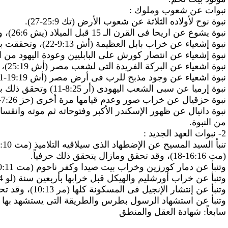
نبوات عن شعوب وملوك :
نبوة نوح لأولاده الثلاثة عن شعوب الأرض (تك 25:9-27).
نبوة يشوع عن اريحا فى القرن الـ 15 قبل الميلاد (يش 26:6)، وتحققت فى (1مل 34:16).
نبوة إشعياء عن خراب بابل العظيمة (أش 9:13-22)، وتحققت بعد 160 سنة تقريباً.
نبوة إشعياء عن انتصار كورش على البابليين وعودة اليهود من السبى (أش 45:44)، وتح
نبوة اشعياء عن البركة الفريدة التى لشعب مصر (أش 25:19)، وتحقق ذلك بمجىء العائلة المقدسة لها.
نبوة اشعياء عن وجود مذبح للرب فى أرض مصر (أش 19:19-21)، وتحقق ذلك فى المسيحية بعد 600 سنة.
نبوة إرميا عن سبى الشعب اليهودى (أر 8:25-11) وتحقق ذلك بعد عشرات السنيين.
نبوة حزقيال عن خراب صور وعدم قيامها مرة أخرى (حز 7:26-21) وتحقق ذلك حرفياً.
من النبوة.
2- نبوات العهد الجديد :
(مت 16:16-18)، وقد تحقق ومازال يتحقق ذلك حرفياً.
وتنبأ عن دمار كورزين وخراب بيت صيدا وكفر ناحوم (مت 20:11-24)، وقد زالت هذه المدن فى القرن الرابع الميلادى.
وتنبأ عن خراب أورشليم والهيكل قبل خرابها بأربعين سنة (لو 43:19،44).
وتنبأ عن إنتشار الإنجيل فى المسكونة كلها (مر 10:13)، وقد تحقق ذلك.
وتنبأ عن استشهاد
الرسول
بطرس
والطريقة التى يستشهد بها (يو 18:21،19)، وقد تم هذا ح
سابعاً: شهادة العقل والمنطق