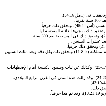
قق ذلك حرفياً.
نبوة دانيال عن ظهور الإسكندر الأكبر وفتوحاته ثم موته وانقسام مملكته (دا 8-11) وتحقق ذلك بكل دقة وبعد مئات السنيين
تنبأ السيد المسيح عن الإضطهاد الذى سيلاقيه التلاميذ (مت 17:10-23)، وكذلك عن ثبات وصمود الكنيسة أمام الإضطهادات
رفياً.