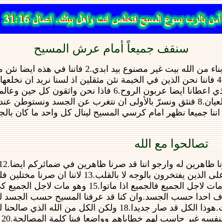
سنقف جميعاً أمام عرش المسيح
فوقها مسكننا الذي من السماء.3 وان كنا لابسين لا نوجد عراة.4 فاننا نحن الذين في الخيمة نئن مثقلين اذ ل
يبتلع المائت من الحياة.5 ولكن الذي صنعنا لهذا عينه هو الله الذي اعطانا ايضا عر
او متغربين ان نكون مرضيين عنده.10 لانه لا بد اننا جميعا نظهر امام كرسي المسيح لينال كل و
تصالحوا مع الله
محبة المسيح تحصرنا.اذ نحن نحسب هذا انه ان كان واحد قد مات لاجل الجمي
كان احد في المسيح فهو خليقة جديدة.الاشياء العتيقة قد مضت.هوذا الكل قد صار ج
خد