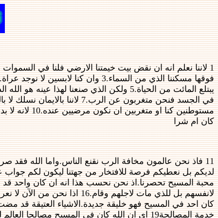
1 لاننا نعلم انه ان نقض بيت خيمتنا الارضي فلنا في السموات بناء من الله بيت غير مصنوع بيد ابدي.2 فاننا في هذه ايضا نئن مشتاقين الى ان نلبس
مستوطنين كنا 
كان ام شرا
11 فاذ نحن عالمون مخافة الرب نقنع الناس.واما الله فقد صرنا ظاهرين له وارجو اننا قد صرنا ظاهرين في ضمائركم ايضا.12 لاننا لسنا نمدح انفسنا