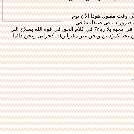
اص اعنتك.هوذا الآن وقت مقبول.هوذا الآن يوم
خلاص.3 ولسنا نجعل عثرة في شيء لئلا تلام الخدمة.4 بل في كل شيء نظهر انفسنا كخدام الله في صبر كثير في شدائد في ضرورات في ضيقات5 في
ضربات في سجون في اضطرابات في اتعاب في اسهار في اصوام6 في طهارة في علم في اناة في لطف في الروح القدس في محبة بلا رياء7 في كلام الحق في قوة الله بسلاح البر
لليمين ولليسار8 بمجد وهوان بصيت رديء وصيت حسن.كمضلين ونحن صادقون9 كمجهولين ونحن معروفون.كمائتين وها نحن نحيا.كمؤدبين ونحن غير مقتولين10 كحزانى ونحن دائما