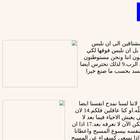
سنا نريد ان نخلعها بل ان نلبس فوقها لكي
بون الروح.6 فاذا نحن واثقون كل حين وعالمون اننا ونحن مستوطنون
في الجسد فنحن متغربون عن الرب.7 لاننا بالايمان نسلك لا بالعيان.8 فنثق ونسرّ بالأولى ان نتغرب عن الجسد ونستوطن عند الرب.9 لذلك نحترس ايضا
احد ما كان بالجسد بحسب ما صنع خيرا
ايضا
لديكم بل نعطيكم فرصة للافتخار من جهتنا ليكون لكم جواب على الذين يفتخرون بالوجه لا بالقلب.13 لاننا ان صرنا مختلين فللّه.او كنا عاقلين فلكم.14 لان
ع فالجميع اذا ماتوا.15 وهو مات لاجل الجميع كي يعيش الاحياء فيما بعد لا
لانفسهم بل للذي مات لاجلهم وقام.16 اذا نحن من الآن لا نعرف احدا حسب الجسد.وان كنا قد عرفنا المسيح حسب الجسد لكن الآن لا نعرفه بعد.17 اذا ان
ديدا.18 ولكن الكل من الله الذي صالحنا لنفسه بيسوع المسيح واعطانا
مة المصالحة19 اي ان الله كان في المسيح مصالحا العالم لنفسه غير حاسب لهم خطاياهم وواضعا فينا كلمة المصالحة.20 اذا نسعى كسفراء عن المسيح