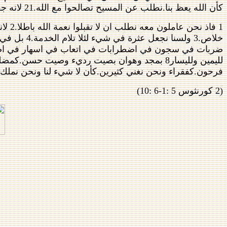
كأن الله يعظ بنا.نطلب عن المسيح تصالحوا مع الله.21 لانه جعل الذي لم يعرف خطية خطية لاجلنا لنصير نحن بر الله فيه
1 فاذ
فرحون.كفقراء ونحن نغني كثيرين.كأن لا شيء لنا ونحن نمل
(2 كورنثوس 5 :1-6 :10)