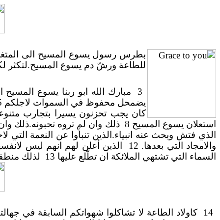
بطرس رسول يسوع المسيح الى المتغربين
للطاعة ورشّ دم يسوع المسيح.لتكثر لكم
3
مبارك الله ابو ربنا يسوع المسيح 
يضمحل محفوظ في السموات لاجلكم 5
كان يجب تحزنون يسيرا بتجارب متنوعة
استعلان يسوع المسيح 8
ذلك وان لم تروه تحبونه.ذلك وان 
الذي فتش وبحث عنه انبياء.الذين تنبأوا عن النعمة التي لاجل
والامجاد التي بعدها. 12
الذين أعلن لهم انهم ليس لانفسه
السماء التي تشتهي الملائكة ان تطّلع عليها 13
لذلك منطقو
14
كاولاد الطاعة لا تشاكلوا شهواتكم السابقة في جهالتكم