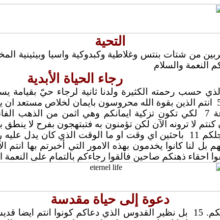
التحية
 من شتات بنتس وغلاطية وكبدوكية واسيا وبيثينية المختا
 النعمة والسلام
رجاء الحياة الأبدية
الذي حسب رحمته الكثيرة ولدنا ثانية لرجاء حيّ بقيامة يس
انتم الذين بقوة الله محروسون بايمان لخلاص مستعد ان يعل
 7
لكي تكون تزكية ايمانكم وهي اثمن من الذهب الفاني
كنتم لا ترونه الآن لكن تؤمنون به فتبتهجون بفرح لا ينطق به
كم 11
باحثين اي وقت او ما الوقت الذي كان يدل عليه ر
م بل لنا كانوا يخدمون بهذه الامور التي أخبرتم بها انت
ا احقاء ذهنكم صاحين فالقوا رجاءكم بالتمام على النعمة ال
دعوة إلى حياة مقدسة
. 15
بل نظير القدوس الذي دعاكم كونوا انتم ايضا قديس