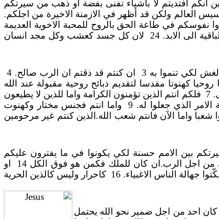
ن انكم افتديتم لا باشياء تفنى بفضة او ذهب من سيرتكم
سيس العالم ولكن قد أظهر في الازمنة الاخيرة من اجلكم.
ا نفوسكم في طاعة الحق بالروح للمحبة الاخوية العديمة
ية الى الابد. 24
لان كل جسد كعشب وكل مجد انسان
لغش لكي تنموا به 3
ان كنتم قد ذقتم ان الرب صالح. 4
ا روحيا كهنوتا مقدسا لتقديم ذبائح روحية مقبولة عند الله
 7
فلكم انتم الذين تؤمنون الكرامة واما للذين لا يطيعون
امر الذي جعلوا له. 9
واما انتم فجنس مختار وكهنوت
وا شعبا واما الآن فانتم شعب الله.الذين كنتم غير مرحومين
رتكم بين الامم حسنة لكي يكونوا في ما يفترون عليكم
ن اجل الرب.ان كان للملك فكمن هو فوق الكل 14
او
ا جهالة الناس الاغبياء. 16
كاحرار وليس كالذين الحرية
كان احد من اجل ضمير نحو الله يحتمل