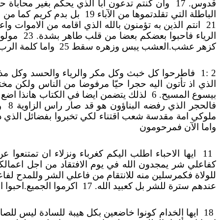
قدوس. 17
وان كنتم تدعون ابا الذي يحكم بغير محاباة
الباطلة التي تقلدتموها من الآباء 19
بل بدم كريم كما من ح
21
انتم الذين به تؤمنون بالله الذي اقامه من الاموات واع
الرياء فاحبوا بعضكم بعضا من قلب طاهر بشدة. 23
مولود
كزهر عشب.العشب يبس وزهره سقط 25
واما كلمة الرب 
2 :1
فاطرحوا كل خبث وكل مكر والرياء والحسد وكل مذم
الذي اذ تأتون اليه حجرا حيّا مرفوضا من الناس ولكن مختا
بيسوع المسيح. 6
لذلك يتضمن ايضا في الكتاب هانذا اضع 
فالحجر الذي رفضه البناؤون هو قد صار راس الزاوية 8
و
ملوكي امة مقدسة شعب اقتناء لكي تخبروا بفضائل الذي دعا
واما الآن فمرحومون
11
ايها الاحباء اطلب اليكم كغرباء ونزلاء ان تمتنعوا 
كفاعلي شر يمجدون الله في يوم الافتقاد من اجل اعمالكم 
للولاة فكمرسلين منه للانتقام من فاعلي الشر وللمدح لفاعلي
عندهم سترة للشر بل كعبيد الله. 17
اكرموا الجميع.احبوا ا
18
ايها الخدام كونوا خاضعين بكل هيبة للسادة ليس للصالح