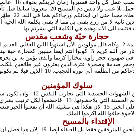
 حسب عمل كل واحد فسيروا زمان غربتكم بخوف 18
عالمي
مل بلا عيب ولا دنس دم المسيح 20
معروفا سابقا قبل تأ
طاه مجدا حتى ان ايمانكم ورجاءكم هما في الله. 22
طهّرو
ين ثانية لا من زرع يفنى بل مما لا يفنى بكلمة الله الحية الباق
فتثبت الى الابد.وهذه هي الكلمة التي بشرتم بها .
حجارة حيّة وشعب مقدس
ة 2
وكاطفال مولودين الآن اشتهوا اللبن العقلي العديم ا
ر من الله كريم 5
كونوا انتم ايضا مبنيين كحجارة حية بيت
في صهيون حجر زاوية مختارا كريما والذي يؤمن به لن يخزى.
حجر صدمة وصخرة عثرة.الذين يعثرون غير طائعين للكلمة ال
كم من الظلمة الى نوره العجيب. 10
الذين قبلا لم تكون
سلوك المؤمنين
عن الشهوات الجسدية التي تحارب النفس 12
وان تكون سي
الحسنة التي يلاحظونها. 13
فاخضعوا لكل ترتيب بشري م
 الخير. 15
لان هكذا هي مشيئة الله ان تفعلوا الخير فتسكّتو
لاخوة.خافوا الله.اكرموا الملك.
الإقتداء بالمسيح
ين المترفقين فقط بل للعنفاء ايضا. 19
لان هذا فضل ان 