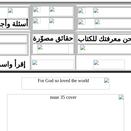
أسئلة وأجو
حقائق مصوّرة
حن معرفتك للكتاب
إقرأ واس