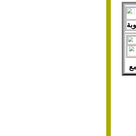
بة
مع