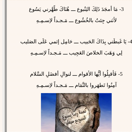
3-
مَا أمجَدَ ذَلِكَ اليَنُبوع ـــ هُنَاكَ طًهَّرني يَسُوع
لأنَني جِئتُ بالخُشُوع ـــ مَـجـداً لاِسـمِـهِ
4
يَا غَبطَتي بِذَاكَ الحَبيب ـــ حَامِل إثمي عَلَى الصَليب
لِي وَهَبَ الخلاصَ العَجِيب ـــ مَـجـداً لاِسـمِـهِ
5-
فَأقبِلُوا أيُّها الأقوام ـــ لنوالِ أفضَلِ السَّلام
آمِنُوا تَطهَروا بالتَّمَام ـــ مَـجـداً لاِسـمِـهِ