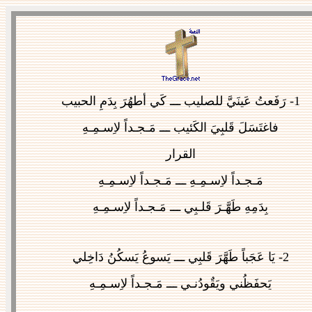
1-
رَفَعتُ عَينَيَّ للصليب ـــ كَي أطهُرَ بِدَمِ الحبيب
فاغتَسَلَ قَلبِيَ الكَئيب ـــ مَـجـداً لاِسـمِـهِ
القرار
مَـجـداً لاِسـمِـهِ ـــ مَـجـداً لاِسـمِـهِ
بِدَمِهِ طَهَّـرَ قَلـبِي ـــ مَـجـداً لاِسـمِـهِ
2-
يَا عَجَباً طَهَّرَ قَلبِي ـــ يَسوعُ يَسكُنُ دَاخِلي
يَحفَظُني ويَقٌودُنـي ـــ مَـجـداً لاِسـمِـهِ