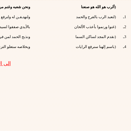
(ألرب هو الله هو صنعنا
ونحن شعبه وغنم مرع
1ـ
(لنعبد الرب بالفرح والحمد
ولنهتـفـن له ولنرفع ا
2ـ
(غنوا ورنموا بأعذب الألحان
بالأيدي صفقوا لسيد ا
3ـ
(نقدم المجد لساكن السما
ونذبح الحمد لمن في
4ـ
(باسم إلهنا سنرفع الرايات
وبخلاصه ستعلو الترن
الى 