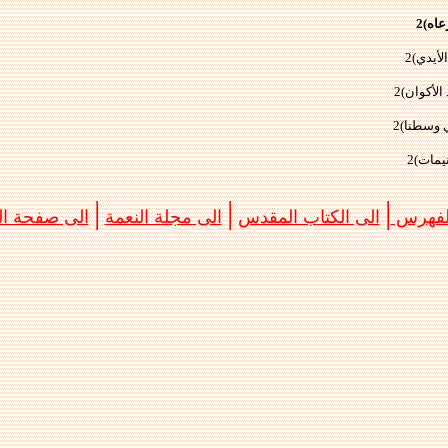
اه)2
لأيدي)2
لأكوان)2
 وسطنا)2
يمات)2
|
|
|
الفهرس
الى الكتاب المقدس
الى مجلة النعمة
الى صفحة الب