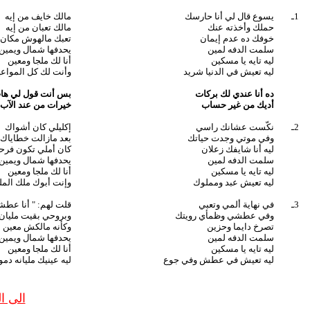
1ـ
يسوع قال لي أنا حارسك
مالك خايف من إيه
حملك وأخذته عنك
مالك تعبان من إيه
خوفك ده عدم إيمان
تعبك مالهوش مكان
سلمت الدفه لمين
يحدفها شمال ويمين
ليه تايه يا مسكين
أنا لك ملجا ومعين
ليه تعيش في الدنيا شريد
وأنت لك كل المواعي
ده أنا عندي لك بركات
بس أنت قول لي ها
أديك من غير حساب
خيرات من عند الآب
2ـ
نكّست عشانك راسي
إكليلي كان أشواك
وفي موتي وجدت حياتك
بعد مازالت خطاياك
ليه أنا شايفك زعلان
كان أملي تكون فرح
سلمت الدفه لمين
يحدفها شمال ويمين
ليه تايه يا مسكين
أنا لك ملجا ومعين
ليه تعيش عبد ومملوك
وإنت أبوك ملك الم
3ـ
في نهاية ألمي وتعبي
قلت لهم: " أنا عطش
وفي عطشي وظمأي رويتك
وبروحي بقيت مليان
تصرخ دايما وحزين
وكأنه مالكش معين
سلمت الدفه لمين
يحدفها شمال ويمين
ليه تايه يا مسكين
أنا لك ملجا ومعين
ليه تعيش في عطش وفي جوع
ليه عينيك مليانه دمو
الى 