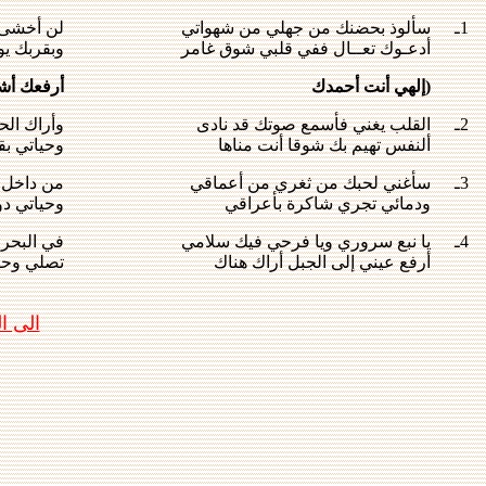
1ـ
سألوذ بحضنك من جهلي من شهواتي
لن أخشى 
أدعـوك تعــال ففي قلبي شوق غامر
وبقربك ي
(إلهي أنت أحمدك
أرفعك أشــ
2ـ
القلب يغني فأسمع صوتك قد نادى
وأراك الح
ألنفس تهيم بك شوقا أنت مناها
وحياتي بقر
3ـ
سأغني لحبك من ثغري من أعماقي
من داخل 
ودمائي تجري شاكرة بأعراقي
وحياتي دو
4ـ
يا نبع سروري ويا فرحي فيك سلامي
في البحر 
أرفع عيني إلى الجبل أراك هناك
تصلي وحيد
الى 