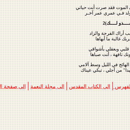
الموت فقد صرت أنت حياتي
ولد فـي عمري عمر آخـر
ــدو لــــك)2
ب أراك الفرحة والزاد
بك غالبة ما أبهاها
قلبي وبعقلي بأشواقي
نك تافهة ، أنت صباها
الهائج في الليل وسط آلامي
ا" من أجلي ، تبكي عيناك
|
|
|
الفهرس
الى الكتاب المقدس
الى مجلة النعمة
الى صفحة الب