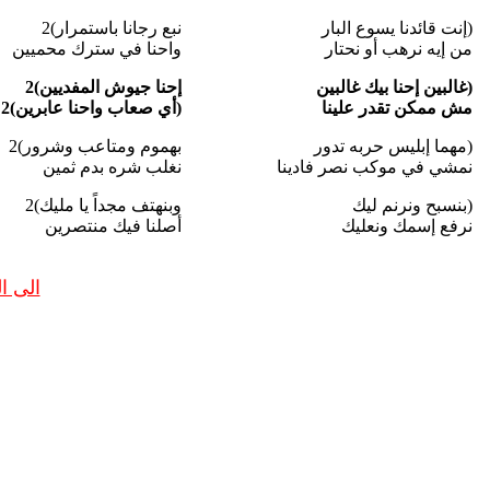
(إنت قائدنا يسوع البار
نبع رجانا باستمرار)2
من إيه نرهب أو نحتار
واحنا في سترك محميين
(غالبين إحنا بيك غالبين
إحنا جيوش المفديين)2
مش ممكن تقدر علينا
(أي صعاب واحنا عابرين)2
(مهما إبليس حربه تدور
بهموم ومتاعب وشرور)2
نمشي في موكب نصر فادينا
نغلب شره بدم ثمين
(بنسبح ونرنم ليك
وبنهتف مجداً يا مليك)2
نرفع إسمك ونعليك
أصلنا فيك منتصرين
الى 