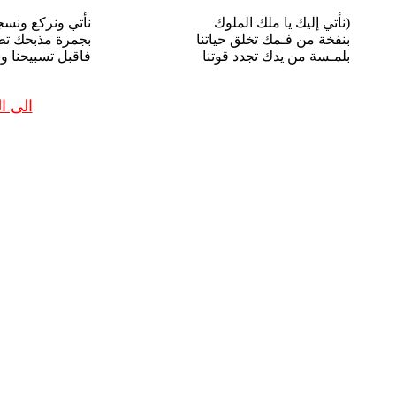
(نأتي إليك يا ملك الملوك
نأتي ونركع ونسجد
بنفخة من فـمك تخلق حياتنا
بجمرة مذبحك تط
بلمـسة من يدك تجدد قوتنا
فاقبل تسبيحنا و
الى 