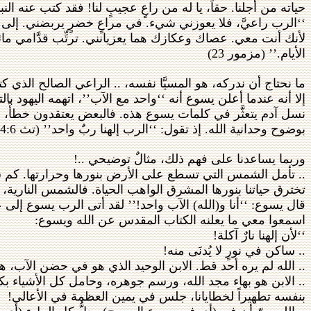
حياته من أجلنا. حقاً، يا له من راعٍ عجيبٍ لنا! فقد كتب عنه ا
‘‘الرب راعيَّ، فلا يعوزني شيء. في مراعٍ خضرٍ يربضني. إلى 
لأنك أنت معي. عصاك وعكازك هما يعزيانني. ترتِّب قدَّامي مائ
الأيام.’’ (مزمور 23)
ما نحتاج أن ندركه، هو المسيَّا نفسه، .. الراعي الصالح الذي كتب عن
إلا أنه عندما أعلن يسوع أنه ‘‘واحد مع الآب’’، اتهمه اليهود 
نسل آدم يتعثَّر في كلمات يسوع هذه. فالبعض يعتقدون خطأً، أنه
بوضوح وحدانية الله. إذ تقول: ‘‘الرب إلهنا ربٌ واحد’’ (تث 4:6) ولكن بالرغم من أن ‘‘الله واحد’’، إلا أن هذا لا يمنع الله من أن يُظهِر نفسه على الأرض كإنسان.
وربما يساعدنا على فهم ذلك، مثالٌ توضيحي ..!
.. تأمل الشمس التي تسطع على الأرض بنورها وحرارتها. كم ش
تخترق حياتنا بنورها المشرق الواهب الحياة. فالشمس النارية،
قال يسوع: ‘‘أنا و(الله) الآب واحد!’’ لقد أتى الرب يسوع إلى ع
اسمعوا معي ما يعلنه الكتاب المقدس عن الله ويسوع:
‘‘لأن إلهنا نارٌ آكلة!
.. ساكن في نورٍ لا يُدنَى منه!
.. الله لم يره أحد قط. الابن الوحيد الذي هو في حضن الآب، هو 
.. الابن هو بهاء مجد الله، ورسم جوهره، وحامل كل الأشياء بك
بنفسه تطهيراً لخطايانا، جلس في يمين العظمة في الأعالي!