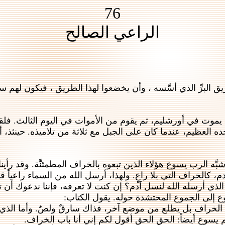
76
الراعي الصالح
يق البرِّ الذي أسَّسه ، وأن يخضعوا لهذا الطريق ، فيكون لهم سل
أن يموت في أورشليم، ثم يقوم من الأموات في اليوم الثالث. فلق
جده العظيم، عندما كان على الجبل مع ثلاثة من تلاميذه. حينئذ
الرب يسوع هؤلاء الذين تبعوه بالخراف المطمئنَّة. وقد رأينا سابق
 آدم، كالخراف التي بلا راعٍ. ولهذا، أرسل الله من السماء راعياً ق
ذي أرسله الله لنسل آدم؟ إن كنت لا تعرفه، فإننا ندعوك أن
وع إلى الجموع المحتشدة حوله. يقول الكتاب:
الخراف بل يطلع من موضع آخر، فذاك سارقٌ ولصٌ. وأما الذي ي
م يسوع أيضاً: الحق الحق أقول لكم إني أنا باب الخراف.