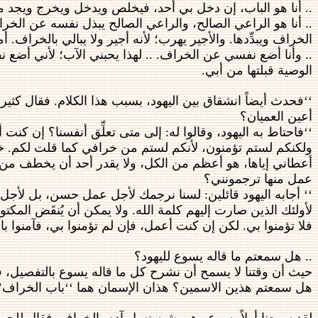
.. أنا هو الباب، إن دخل بي أحد، فيخلص ويدخل ويخرج ويجد مر
.. أنا هو الراعي الصالح، والراعي الصالح يبذل نفسه عن الخ
الخراف ويبدِّدها. والأجير يهرب؛ لأنه أجير ولا يبالي بالخراف
.. وأنا أضع نفسي عن الخراف. .. لهذا يحبني الآب؛ لأني أضع 
الوصية قبلتها من أبي.
‘‘فحدث أيضاً انشقاق بين اليهود، بسبب هذا الكلام. فقال كثي
أعين العميان؟
‘‘فاحتاط به اليهود، وقالوا له: إلى متى تعلِّق أنفسنا؟ إن كن
ولكنكم لستم تؤمنون، لأنكم لستم من خرافي كما قلت لكم. خرافي
أعطاني إياها، هو أعظم من الكل، ولا يقدر أحد أن يخطف من يد 
عمل منها ترجمونني؟
‘‘ أجابه اليهود قائلين: لسنا نرجمك لأجل عمل حسن، بل لأجل 
لأولئك الذين صارت إليهم كلمة الله. ولا يمكن أن يُنقَض المك
فلا تؤمنوا بي. لكن إن كنت أعمل، فإن لم تؤمنوا بي، فآمنوا بالأعمال
.. هل سمعتم ما قاله يسوع لليهود؟
حيث أن وقتنا لا يسمح أن نشرح كل ما قاله يسوع بالتفصيل، فس
هل سمعتم هذين الاسمين؟ هذان الإسمان هما ‘‘باب الخراف’’،