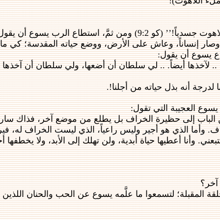
ملء اللاهوت)!
ع أن يقول: ‘‘أنا و(الله) الآب واحد!’’
ار إنساناً، وعاش على الأرض، ووضع حياته المقدسة؛ كي ما يفتد
اع يسوع أن يقول:
.. لآخذها أيضاً. .. لي سلطان أن أضعها، ولي سلطان أن آخذها أي
 لدرجة أنه بذل حياته من أجلنا!.
يسوع العجيبة التي تقول:
 من الباب إلى حظيرة الخراف بل يطلع من موضع آخر، فذاك سار
اف. وأما الذي هو أجير وليس راعياً، الذي ليست الخراف له، في
عني. وأنا أعطيها حياة أبدية، ولن تهلك إلى الأبد، ولا يخطفها أ
 آخر؟
 المقبلة؛ لتسمعوا ما علَّمه يسوع عن الحب والحنان اللذين يم