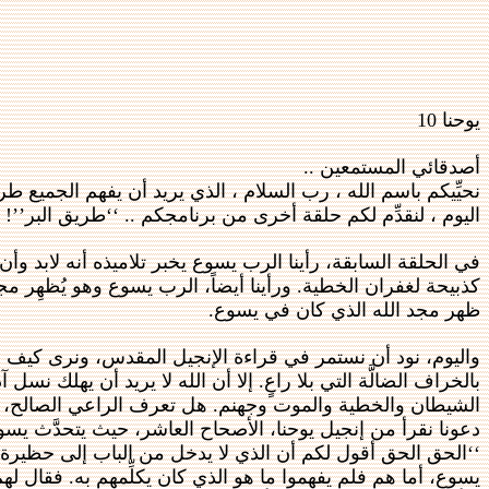
يوحنا 10
أصدقائي المستمعين ..
نحيِّيكم باسم الله ، رب السلام ، الذي يريد أن يفهم الجميع طر
اليوم ، لنقدِّم لكم حلقة أخرى من برنامجكم .. ‘‘طريق البر’’!
في الحلقة السابقة، رأينا الرب يسوع يخبر تلاميذه أنه لابد و
كذبيحة لغفران الخطية. ورأينا أيضاً، الرب يسوع وهو يُظهِر م
ظهر مجد الله الذي كان في يسوع.
واليوم، نود أن نستمر في قراءة الإنجيل المقدس، ونرى كيف شبَّه 
بالخراف الضالَّة التي بلا راعٍ. إلا أن الله لا يريد أن يهلك نسل
الشيطان والخطية والموت وجهنم. هل تعرف الراعي الصالح، ال
دعونا نقرأ من إنجيل يوحنا، الأصحاح العاشر، حيث يتحدَّث يس
‘‘الحق الحق أقول لكم أن الذي لا يدخل من الباب إلى حظيرة 
يسوع، أما هم فلم يفهموا ما هو الذي كان يكلِّمهم به. فقال له