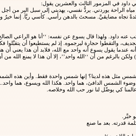
لنبي داود في المزمور الثالث والعشرين يقول:
مياه الراحة يوردني. يردُّ نفسي، يهديني إلى سبل البِر من أج
دةً تجاه مضايقيَّ. مسحتَ بالدهن رأسي. كأسي ريَّا. إنما خيرٌ
ه داود. ولهذا قال يسوع عن نفسه: ‘‘أنا هو الراعي الصالح.’’، و‘‘أنا
بالتجديف، والتقطوا حجارة ليرجموه. إذ لم يستطيعوا أن يتقبَّل
 عندما يقول يسوع أنه واحد مع الله، فلابد أن هذا يعني أن هنا
مس مثل هذه لدينا؟ إنها شمس واحدة فقط. وأين هذه الشمس؟ إن
 وضوء الشمس الدافئ، هما واحد. هكذا الله ويسوع، هما واحد..!
المنا كي يوصِّل لنا نور حب الله وخلاصه.
خبَّر.
لمة قدرته. بعد ما صنع