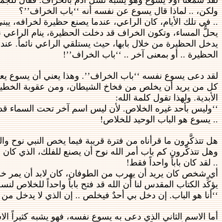
لقد سمعنا أولاً يسوع وهو يشبه نسل آدم بالخراف. فقال للجمو
ولكن، .. لماذا قال يسوع عن نفسه أنه ‘‘باب الخراف’’؟
.. في تلك الأيام، كان الراعي، عندما يصنع حظيرة لخرافه، يب
يحلُّ المساء، وتكون الخراف قد دخلت الحظيرة، ينام الراعي
يدخل الحظيرة من خلال بابها، حيث يستلقي الراعي نائماً. عندئ
الحظيرة .. أو بمعنى آخر .. ‘‘باب الخراف’’!
لقد دعى يسوع نفسه ‘‘باب الخراف’’. وهذا يعني أن يسوع يعتني 
كل من يريد أن يخلص من فخاخ الشيطان، ومن عقوبة الخطية، ومن
الأبدية. ولهذا تقول كلمة الله:
‘‘وليس بأحد غيره الخلاص. لأن ليس اسم آخر تحت السماء قد أُعطِ
.. يسوع هو الباب الوحيد للخلاص!
هل تتذكَّرون ما قرأناه من فترة قريبة فيما يخص النبي نوح و
وهل تتذكَّرون كم باب أمر الله نوح أن يصنع للفلك، الذي كان
.. لقد كان باباً واحداً فقط!
أي شخص كان يريد أن يهرب من الطوفان، كان لابد أن يمر خلا
يؤكِّد الكتاب المقدس لنا أن الله قد فتح باباً واحداً للخلاص ل
‘‘أنا هو الباب. إن دخل بي أحدٌ فيخلص .. إن الذي لا يدخل من ال
أما الاسم الثاني الذي دعى به يسوع نفسه، فهو يشبه كثيراً ال