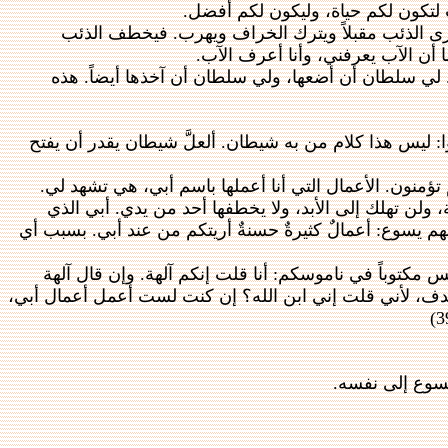
ت لتكون لكم حياة، وليكون لكم أفضل.
فيرى الذئب مقبلاً ويترك الخراف ويهرب. فيخطف الذئب
ا أن الآب يعرفني، وأنا أعرف الآب.
ي. لي سلطان أن أضعها، ولي سلطان أن آخذها أيضاً. هذه
: ليس هذا كلام من به شيطان. ألعلَّ شيطان يقدر أن يفتح
 تؤمنون. الأعمال التي أنا أعملها باسم أبي، هي تشهد لي.
ولن تهلك إلى الأبد، ولا يخطفها أحد من يدي. أبي الذي
بهم يسوع: أعمالٌ كثيرةٌ حسنةٌ أريتكم من عند أبي. بسبب أي
 مكتوباً في ناموسكم: أنا قلت إنكم آلهة. وإن قال آلهة
ك تجدف، لأني قلت إني ابن الله؟ إن كنت لست أعمل أعمال أبي،
يسوع إلى نفسه.