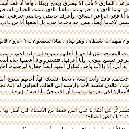
عى. السارق لا يأتي إلا ليسرق ويذبح ويهلك. وأما أنا فقد أتي
راف. وأما الذي هو أجير وليس راعياً، الذي ليست الخراف له، 
. أما أنا فإني الراعي الصالح، وأعرف خاصتي وخاصتي تعرفني. كم
نفسي لآخذها أيضاً. ليس أحد يأخذها مني، بل أضعها أنا من ذات
رون منهم: به شيطان، وهو يهذي. لماذا تسمعون له؟ آخرون قالوا
ت أنت المسيح، فقل لنا جهراً. أجابهم يسوع: إني قلت لكم، ولستم
 تسمع صوتي، وأنا أعرفها، فتتبعني. وأنا أعطيها حياة أبدية، 
أبي. أنا والآب واحد. فتناول اليهود أيضاً حجارة ليرجموه. أجا
تجديف. فإنك وأنت إنسان، تجعل نفسك إلهاً. أجابهم يسوع: أليس
توب. .. فالذي قدَّسه الآب وأرسله إلى العالم، أتقولون له: إن
؛ لكي تعرفوا وتؤمنوا أن الآب فيَّ وأنا فيه.’’ (يوحنا 1:1-39)
نركِّز كل أفكارنا على اثنين فقط من الأسماء التي أشار بها 
 ‘‘والراعي الصالح’’.