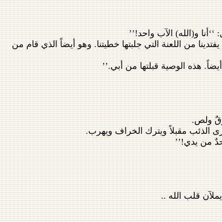
ينا من اللعنة التي جلبتها خطيتنا. وهو أيضاً الذي قام من
ضاً. هذه الوصية قبلتها من أبي.’’
قٌ ولص.
رى الذئب مقبلاً ويترك الخراف ويهرب.
حدٌ من يدي!’’
لآن قلب الله ..