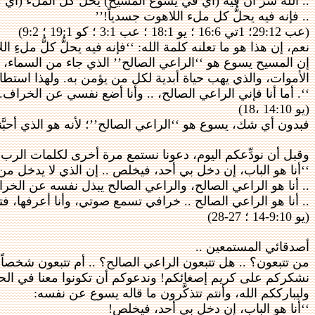
.. الله سرّ أن فيه (أي في يسوع المسيح) يحلُّ كل الملء (أي 
.. فإنه فيه يحلُّ كل ملء اللاهوت جسدياً!’’
(عب 29:12؛ 1تي 16:6 ؛ يو 18:1 ؛ عب 3:1 ؛ كو 19:1 ؛ 9:2)
نعم، إن هذا هو ما تعلنه كلمة الله: ‘‘فإنه فيه يحلُّ كلُّ ملءِ اللاهوت جسدياً!’’ (كو 9:2) ومن ثمَّ، استطاع الرب يسو
إن المسيح يسوع هو ‘‘الراعي الصالح’’ الذي جاء من السماء، وص
الأموات، والذي يهب حياة أبدية لكل من يؤمن به. ولهذا استط
‘‘. أما أنا فإني الراعي الصالح، .. وأنا أضع نفسي عن الخراف. 
(يو 14:10 ،18)
فبدون أي شك، يسوع هو ‘‘الراعي الصالح’’؛ لأنه هو الذي أحبَّنا
وقبل أن نودِّعكم اليوم، دعونا نستمع مرة أخرى لكلمات الرب 
‘‘أنا هو الباب، إن دخل بي أحد، فيخلص .. إن الذي لا يدخل
.. أنا هو الراعي الصالح، والراعي الصالح يبذل نفسه عن الخر
.. أنا هو الراعي الصالح .. خرافي تسمع صوتي، وأنا أعرفها، فتتب
(يو 9:10-14 ؛ 27-28)
أصدقائي المستمعين ..
من تتبعون؟ .. هل تتبعون الراعي الصالح؟ .. أم تتبعون شخصاً
نشكركم على كريم إصغائكم! وندعوكم أن تكونوا معنا في الحلقة
وليبارككم الله، وأنتم تتذكَّرون ما قاله يسوع عن نفسه:
‘‘أنا هو الباب، إن دخل بي أحد، فيخلص!