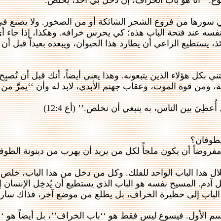
ع: ‘‘أنا هو باب الخراف، إن دخل بي أحد، يخلص.’’
ني سورها من فروع الشجر الشائكة أو من الصخور. ولا يصنع في 
 نفسه عند فتحة الباب هذه؛ كي يحرس خرافه. وهكذا، إذا جاء 
ذ، يستطيع الراعي أن يطارد هذا الحيوان، ويبعده بعيداً قبل أ
بكل هؤلاء الذين يتبعونه. وهذا يعني أيضاً، أنك قبل أن تُصبِح
 قوة الموت، وعقاب جهنم الأبدي، لابد له وأن ‘‘يمرَّ من خلا
يَ بين الناس، به ينبغي أن نخلص.’’ (أع 12:4)
الطوفان؟
 مفروضاً أن يكون ملجأً لكل من يريد أن يهرب من دينونة الطوف
ل هذا الباب الواحد للفلك. وكل من دخل من هذا الباب، خلص. 
نسل آدم. المسيح نفسه هو الباب الذي يستطيع أن يُدخِل الإنسان إل
باب إلى حظيرة الخراف، بل يطلع من موضع آخر، فذاك سارقٌ ولصٌ.’’
اسم الأول. فيسوع ليس فقط هو ‘‘باب الخراف’’، بل أيضاً هو ‘‘ال