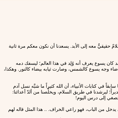
امٌ حقيقيٌّ معه إلى الأبد. يسعدنا أن نكون معكم مرة ثانية
د كان يسوع يعرف أنه وُلِد في هذا العالم؛ ليسفك دمه
، أضاء وجه يسوع كالشمس، وصارت ثيابه بيضاء كالنور. وهكذا،
اً في كتابات الأنبياء، أن الله كثيراً ما شبَّه نسل آدم
ديراً؛ ليرشدنا في طريق السلام، ويخلِّصنا من ألدّ أعدائنا:
 تصغي إلى درس اليوم!
دخل من الباب، فهو راعي الخراف. .. هذا المثل قاله لهم