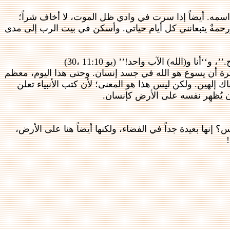
ل اسمه. أيضاً إذا سرت في وادي ظل الموت، لا أخاف شراً؛
 ورحمةٌ يتبعانني كل أيام حياتي. وأسكن في بيت الرب إلى مدى
 و(الله) الآب واحد!’’ (يو 11:10 ،30)
وا فكرة أن يسوع هو الله في جسد إنسان. وحتى هذا اليوم، معظم
ك إلهين. ولكن ليس هذا هو المعنى؛ لأن كتب الأنبياء تعلن
ها بعيدة جداً في الفضاء، ولكنها أيضاً هنا على الأرض،