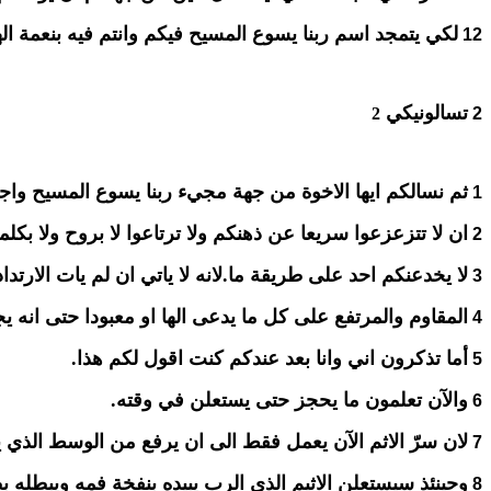
لكي يتمجد اسم ربنا يسوع المسيح فيكم وانتم فيه بنعمة ال
12
تسالونيكي
2
2
ثم نسالكم ايها الاخوة من جهة مجيء ربنا يسوع المسيح واجتم
1
ان لا تتزعزعوا سريعا عن ذهنكم ولا ترتاعوا لا بروح ولا بكلم
2
لا يخدعنكم احد على طريقة ما.لانه لا ياتي ان لم يات الارتدا
3
المقاوم والمرتفع على كل ما يدعى الها او معبودا حتى انه ي
4
أما تذكرون اني وانا بعد عندكم كنت اقول لكم هذا.
5
والآن تعلمون ما يحجز حتى يستعلن في وقته.
6
لان سرّ الاثم الآن يعمل فقط الى ان يرفع من الوسط الذي ي
7
وحينئذ سيستعلن الاثيم الذي الرب يبيده بنفخة فمه ويبطله ب
8