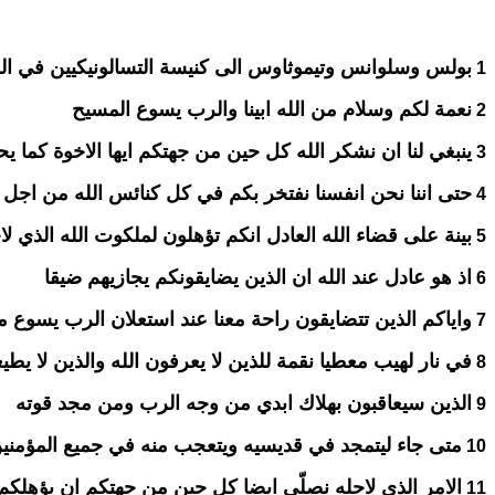
بولس وسلوانس وتيموثاوس الى كنيسة التسالونيكيين في الله
1
نعمة لكم وسلام من الله ابينا والرب يسوع المسيح
2
ينبغي لنا ان نشكر الله كل حين من جهتكم ايها الاخوة كما ي
3
حتى اننا نحن انفسنا نفتخر بكم في كل كنائس الله من اجل 
4
بينة على قضاء الله العادل انكم تؤهلون لملكوت الله الذي لاج
5
اذ هو عادل عند الله ان الذين يضايقونكم يجازيهم ضيقا
6
واياكم الذين تتضايقون راحة معنا عند استعلان الرب يسوع م
7
في نار لهيب معطيا نقمة للذين لا يعرفون الله والذين لا يط
8
الذين سيعاقبون بهلاك ابدي من وجه الرب ومن مجد قوته
9
متى جاء ليتمجد في قديسيه ويتعجب منه في جميع المؤمنين
10
الامر الذي لاجله نصلّي ايضا كل حين من جهتكم ان يؤهلكم
11