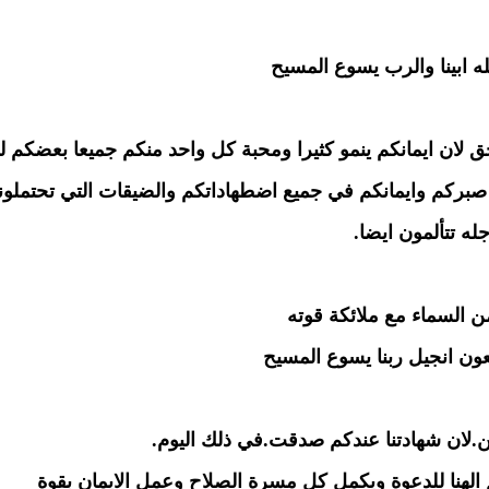
 ابينا والرب يسوع المسيح
حق لان ايمانكم ينمو كثيرا ومحبة كل واحد منكم جميعا بعضكم ل
صبركم وايمانكم في جميع اضطهاداتكم والضيقات التي تحتملونه
له تتألمون ايضا.
ن السماء مع ملائكة قوته
يعون انجيل ربنا يسوع المسيح
.لان شهادتنا عندكم صدقت.في ذلك اليوم.
 الهنا للدعوة ويكمل كل مسرة الصلاح وعمل الايمان بقوة