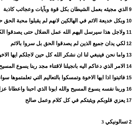
الذي مجيئه بعمل الشيطان بكل قوة وبآيات وعجائب كاذبة
9
وبكل خديعة الاثم في الهالكين لانهم لم يقبلوا محبة الحق 
10
ولاجل هذا سيرسل اليهم الله عمل الضلال حتى يصدقوا ال
11
لكي يدان جميع الذين لم يصدقوا الحق بل سروا بالاثم
12
واما نحن فينبغي لنا ان نشكر الله كل حين لاجلكم ايها ال
13
الامر الذي دعاكم اليه بانجيلنا لاقتناء مجد ربنا يسوع المسيح
14
فاثبتوا اذا ايها الاخوة وتمسكوا بالتعاليم التي تعلمتموها سواء
15
وربنا نفسه يسوع المسيح والله ابونا الذي احبنا واعطانا عزاء
16
يعزي قلوبكم ويثبتكم في كل كلام وعمل صالح
17
تسالونيكي
3
2