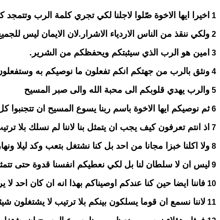
اخيرا ايها الاخوة صّلوا لاجلنا لكي تجري كلمة الرب وتتمجد ك
1
ولكي ننقذ من الناس الاردياء الاشرار.لان الايمان ليس للجميع
2
امين هو الرب الذي سيثبتكم ويحفظكم من الشرير.
3
ونثق بالرب من جهتكم انكم تفعلون ما نوصيكم به وستفعلون
4
والرب يهدي قلوبكم الى محبة الله والى صبر المسيح
5
ثم نوصيكم ايها الاخوة باسم ربنا يسوع المسيح ان تتجنبوا ك
6
اذ انتم تعرفون كيف يجب ان يتمثل بنا لاننا لم نسلك بلا ترتي
7
ولا اكلنا خبزا مجانا من احد بل كنا نشتغل بتعب وكد ليلا ونه
8
ليس ان لا سلطان لنا بل لكي نعطيكم انفسنا قدوة حتى تتمثلوا
9
فاننا ايضا حين كنا عندكم اوصيناكم بهذا انه ان كان احد لا ي
10
لاننا نسمع ان قوما يسلكون بينكم بلا ترتيب لا يشتغلون شي
11