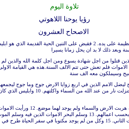
تلاوة اليوم
رؤيا يوحنا اللاهوتي
الاصحاح العشرون
ة وبعد ذلك لا بد ان يحل زمانا يسيرا
ين قتلوا من اجل شهادة يسوع ومن اجل كلمة الله والذين لم 
سيح وسيملكون معه الف سنة
عرض الارض واحاطوا بمعسكر القديسين وبا
11 ثم رأيت عرشا عظيما ابيض والجا
آخر هو سفر الحياة ودين الاموات مما هو مكتوب في الاسفار بحسب اعمالهم. 13 