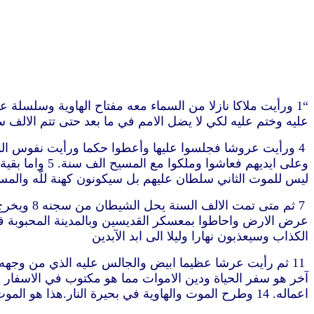
عليه وختم عليه لكي لا يضل الامم في ما بعد حتى تتم الالف سن
4 ورأيت عروشا فجلسوا عليها وأعطوا حكما ورأيت نفوس الذ
ليس للموت الثاني سلطان عليهم بل سيكونون كهنة للّه والم
الكذاب وسيعذبون نهارا وليلا الى ابد الآبدين
اعماله. 14 وطرح الموت والهاوية في بحيرة النار.هذا هو الموت الثاني. 15 وكل من لم يوجد مكتوبا في سفر الحياة طرح في بحيرة النار” (رؤيا 20