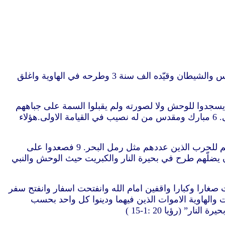
“1 ورأيت ملاكا نازلا من السماء معه مفتاح الهاوية وسلسلة عظيمة على يده. 2 فقبض على التنين الحية القديمة الذي هو ابليس والشيطان وقيّده الف سنة 3 وطرحه في الهاوية واغلق
يسجدوا للوحش ولا لصورته ولم يقبلوا السمة على جباههم
وعلى ايديهم فعاشوا وملكوا مع المسيح الف سنة. 5 واما بقية الاموات فلم تعش حتى تتم الالف السنة.هذه هي القيامة الاولى. 6 مبارك ومقدس من له نصيب في القيامة الاولى.هؤلاء
7 ثم متى تمت الالف السنة يحل الشيطان من سجنه 8 ويخرج ليضل الامم الذين في اربع زوايا الارض جوج وما جوج ليجمعهم للحرب الذين عددهم مثل رمل البحر. 9 فصعدوا على
لمدينة المحبوبة فنزلت نار من عند الله من السماء واكلتهم. 10 وابليس الذي كان يضلّهم طرح في بحيرة النار والكبريت حيث الوحش والنبي
لس عليه الذي من وجهه هربت الارض والسماء ولم يوجد لهما موضع. 12 ورأيت الاموات صغارا وكبارا واقفين امام الله وانفتحت اسفار وانفتح سفر
وسلم البحر الاموات الذين فيه وسلم الموت والهاوية الاموات الذين فيهما ودينوا كل واحد بحسب
:1-15 )