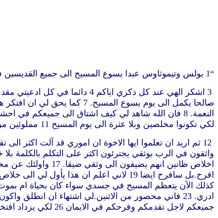
“1 بولس وتيموثاوس عبدا يسوع المسيح الى جميع القديسين في المسيح يسوع الذين في فيلبي مع اساقفة وشمامسة. 2 نعمة لكم وسلام من الله ابينا والرب يسوع المسيح
صالحا يكمل الى يوم يسوع الم
لكي تكونوا مخلصين وبلا عثرة الى يوم المسيح 11 مملوئين من ثمر البر الذي بيسوع المسيح لمجد الله وحمده
جميعكم لاجل تقدمكم وفرحكم في الايمان 26 لكي يزداد افتخاركم في المسيح يسوع فيّ بواسطة حضوري ايضا عندكم