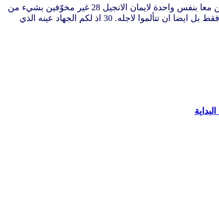
27 فقط عيشوا كما يحق لانجيل المسيح حتى اذا جئت ورأيتكم او كنت غائبا اسمع اموركم انكم تثبتون في روح واحد مجاهدين معا بنفس واحدة لايمان الانجيل 28 غير مخوّفين بشيء من
المقاومين الامر الذي هو لهم بيّنة للهلاك واما لكم فللخلاص وذلك من الله. 29 لانه قد وهب لكم لاجل المسيح لا ان تؤمنوا به فقط بل ايضا ان تتألموا لاجله. 30 اذ لكم الجهاد عينه الذي
لبداية