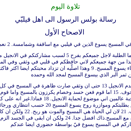
تلاوة اليوم
رسالة بولس الرسول الى اهل فيلبّي
الاصحاح الأول
سيح. 7 كما يحق لي ان افتكر هذا من جهة جميعكم لاني حافظكم في قلبي في وث
اخلاص ظانين انهم يضيفون الى وثقي ضيقا. 17 واول
افرح.بل سافرح ايضا 19 لاني اعلم ان هذا يأول
كذلك الآن يتعظم المسيح في جس