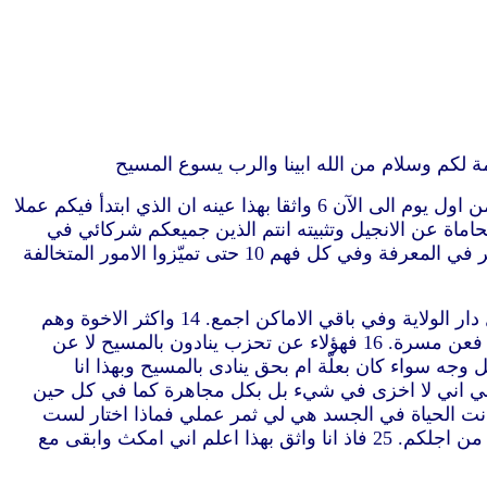
3 اشكر الهي عند كل ذكري اياكم 4 دائما في كل ادعيتي مقدما الطلبة لاجل جميعكم بفرح 5 لسبب مشاركتكم في الانجيل من اول يوم الى الآن 6 واثقا بهذا عينه ان الذي ابتدأ فيكم عملا
قي وفي المحاماة عن الانجيل وتثبيته انتم الذين جميعكم شركائي في
النعمة. 8 فان الله شاهد لي كيف اشتاق الى جميعكم في احشاء يسوع المسيح. 9 وهذا اصلّيه ان تزداد محبتكم ايضا اكثر فاكثر في المعرفة وفي كل فهم 10 حتى تميّزوا الامور المتخالفة
12 ثم اريد ان تعلموا ايها الاخوة ان اموري قد آلت اكثر الى تقدم الانجيل 13 حتى ان وثقي صارت ظاهرة في المسيح في كل دار الولاية وفي باقي الاماكن اجمع. 14 واكثر الاخوة وهم
واثقون في الرب بوثقي يجترئون اكثر على التكلم بالكلمة بلا خوف. 15 اما قوم فعن حسد وخصام يكرزون بالمسيح واما قوم فعن مسرة. 16 فهؤلاء عن تحزب ينادون بالمسيح لا عن
ئك عن محبة عالمين اني موضوع لحماية الانجيل. 18 فماذا.غير انه على كل وجه سواء كان بعلّة ام بحق ينادى بالمسيح وبهذا انا
 لي الى خلاص بطلبتكم وموازرة روح يسوع المسيح 20 حسب انتظاري ورجائي اني لا اخزى في شيء بل بكل مجاهرة كما في كل حين
دي سواء كان بحياة ام بموت. 21 لان لي الحياة هي المسيح والموت هو ربح. 22 ولكن ان كانت الحياة في الجسد هي لي ثمر عملي فماذا اختار لست
ادري. 23 فاني محصور من الاثنين.لي اشتهاء ان انطلق واكون مع المسيح.ذاك افضل جدا. 24 ولكن ان ابقى في الجسد الزم من اجلكم. 25 فاذ انا واثق بهذا اعلم اني امكث وابقى مع