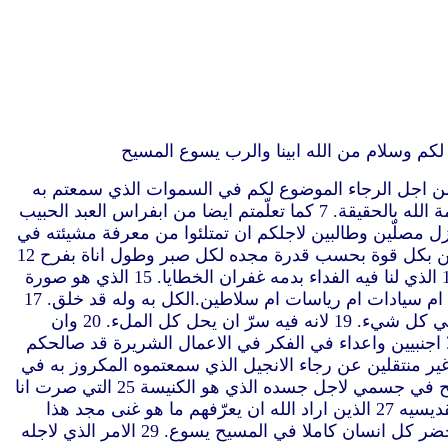
ر الله وابا ربنا يسوع المسيح كل حين مصلّين لاجلكم 4 اذ سمعنا ايمانكم بالمسيح يسوع ومحبتكم لجميع القديسين 5 من اجل الرجاء الموضوع لكم في السموات الذي سمعتم به
قبلا في كلمة حق الانجيل 6 الذي قد حضر اليكم كما في كل العالم ايضا وهو مثمر كما فيكم ايضا منذ يوم سمعتم وعرفتم نعمة الله بالحقيقة. 7 كما تعلّمتم ايضا من ابفراس العبد الحبيب
ح. 9 من اجل ذلك نحن ايضا منذ يوم سمعنا لم نزل مصلّين وطالبين لاجلكم ان تمتلئوا من معرفة مشيئته في
كل حكمة وفهم روحي 10 لتسلكوا كما يحق للرب في كل رضى مثمرين في كل عمل صالح ونامين في معرفة الله 11 متقوين بكل قوة بحسب قدرة مجده لكل صبر وطول اناة بفرح 12
شاكرين الآب الذي اهّلنا لشركة ميراث القديسين في النور 13 الذي انقذنا من سلطان الظلمة ونقلنا الى ملكوت ابن محبته 14 الذي لنا فيه الفداء بدمه غفران الخطايا. 15 الذي هو صورة
الله غير المنظور بكر كل خليقة. 16 فانه فيه خلق الكل ما في السموات وما على الارض ما يرى وما لا يرى سواء كان عروشا ام سيادات ام رياسات ام سلاطين.الكل به وله قد خلق. 17
الذي هو قبل كل شيء وفيه يقوم الكل 18 وهو راس الجسد الكنيسة.الذي هو البداءة بكر من الاموات لكي يكون هو متقدما في كل شيء. 19 لانه فيه سرّ ان يحل كل الملء. 20 وان
اسطته سواء كان ما على الارض ام ما في السموات. 21 وانتم الذين كنتم قبلا اجنبيين واعداء في الفكر في الاعمال الشريرة قد صالحكم
2 ان ثبتم على الايمان متأسسين وراسخين وغير منتقلين عن رجاء الانجيل الذي سمعتموه المكروز به في
كل الخليقة التي تحت السماء الذي صرت انا بولس خادما له 24 الذي الآن افرح في آلامي لاجلكم واكمل نقائص شدائد المسيح في جسمي لاجل جسده الذي هو الكنيسة 25 التي صرت انا
خادما لها حسب تدبير الله المعطى لي لاجلكم لتتميم كلمة الله 26 السر المكتوم منذ الدهور ومنذ الاجيال لكنه الآن قد أظهر لقديسيه 27 الذين اراد الله ان يعرّفهم ما هو غنى مجد هذا
السر في الامم الذي هو المسيح فيكم رجاء المجد 28 الذي ننادي به منذرين كل انسان ومعلمين كل انسان بكل حكمة لكي نحضر كل انسان كاملا في المسيح يسوع. 29 الامر الذي لاجله