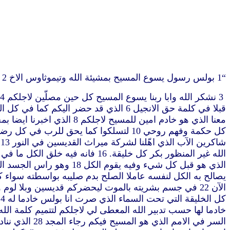
“1 بولس رسول يسوع المسيح بمشيئة الله وتيموثاوس الاخ 2 الى القديسين في كولوسي والاخوة المؤمنين في المسيح نعمة لكم وسلام من الله ابينا والرب يسوع المسيح