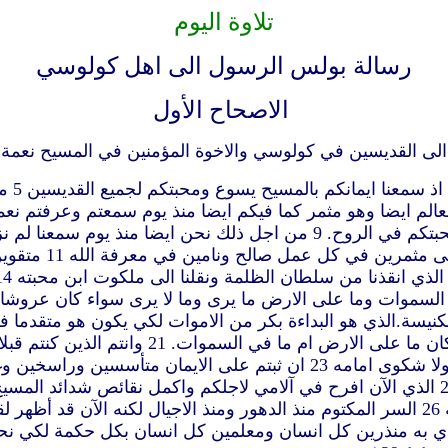
تلاوة اليوم
رسالة بولس الرسول الى اهل كولوسي
الاصحاح الأول
3 نشك
معنا الذي هو خادم امين للمسيح لاجلكم 8 الذي اخبرنا ايضا بمحبتكم في الرو
يصالح به الكل لنفسه عاملا الصلح بدم صليبه بو
الآن 22 في جسم بشريته بالموت ليحضركم قديسين وبلا لوم ولا شكوى امامه 3