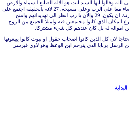
والشيوخ. 24 فلما سمعوا رفعوا بنفس واحدة صوتا الى الله وقالوا ايها السيد انت هو الاله الصانع السماء والارض
والبحر وكل ما فيها. 25 القائل بفم داود فتاك لماذا ارتجّت الامم وتفكر الشعوب بالباطل. 26 قامت ملوك الارض واجتمع الرؤساء معا على الرب وعلى مسيحه. 27 لانه بالحقيقة اجتمع على
فتاك القدوس الذي مسحته هيرودس وبيلاطس البنطي مع امم وشعوب اسرائيل 28 ليفعلوا كل ما سبقت فعيّنت يدك ومشورتك ان يكون‏. 29 والآن يا رب انظر الى تهديداتهم وامنح
 30 بمد يدك للشفاء ولتجر آيات وعجائب باسم فتاك القدوس يسوع. 31 ولما صلّوا تزعزع المكان الذي كانوا مجتمعين فيه.وامتلأ الجميع من الروح
 الرب يسوع ونعمة عظيمة كانت على جميعهم. 34 اذ لم يكن فيهم احد محتاجا لان كل الذين كانوا اصحاب حقول او بيوت كانوا يبيعونها
لرسل فكان يوزع على كل واحد كما يكون له احتياج. 36 ويوسف الذي دعي من الرسل برنابا الذي يترجم ابن الوعظ وهو لاوي قبرسي
لبداية