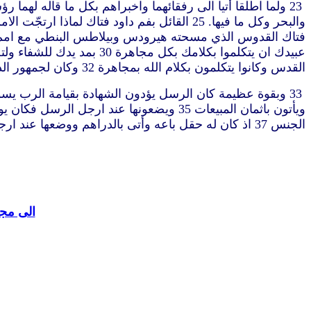
القدس وكانوا يتكلمون بكلام الله بمجاهرة 32 وكان لجمهور الذين آمنوا قلب واحد ونفس واحدة.ولم يكن احد يقول ان شيئا من امواله له بل كان عندهم كل شيء مشتركا.
الجنس 37 اذ كان له حقل باعه وأتى بالدراهم ووضعها عند ارجل الرسل” (اعمال 4
الى مجل