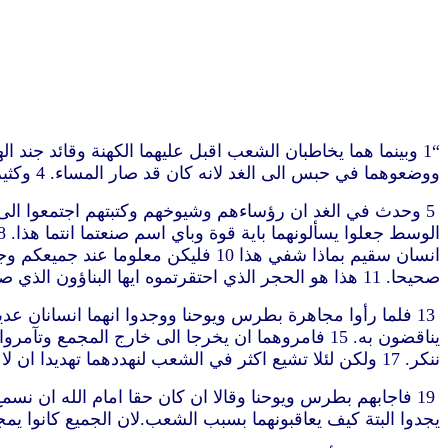
ووضعوهما في حبس الى الغد لانه كان قد صار المساء. 4 وكثيرون من الذين سمعوا الكلمة آمنوا وصار عدد الرجال نحو خمسة آلاف
انسان سقيم بماذا شفي هذا 10 فليكن
صحيحا. 11 هذا هو الحجر الذي احتقرتموه ايها البناؤون الذي صار راس الزاوية. 12 وليس باحد غيره الخلاص.لان ليس اسم آخر تحت السماء قد أعطي بين الناس به ينبغي ان نخلص
ننكر‏. 17 ولكن لئلا تشيع اكثر في الشعب لنهددهما تهديدا ان لا يكلما احدا من الناس فيما بعد بهذا الاسم. 18 فدعوهما واوصوهما ان لا ينطقا البتة ولا يعلّما باسم يسوع
يجدوا البتة كيف يعاقبونهما بسبب الشعب.لان الجميع كانوا يمجدون الله على ما جرى. 22 لان الانسان الذي صارت فيه