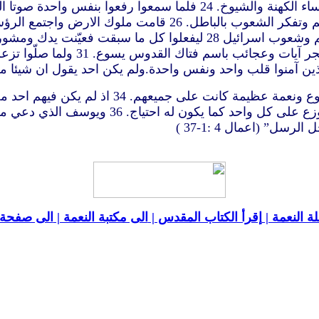
23 ولما اطلقا أتيا الى رفقائهما واخبراهم بكل ما قاله لهما رؤساء الكهنة 
عبيدك ان يتكلموا بكلامك بكل مجاهرة
33 وبقوة عظيمة كان الرسل يؤدون الشهادة بقيامة
ويأتون باثمان المبيعات 35 ويضعونها عند ارجل ا
:1-37 )
ة النعمة |
إقرأ الكتاب المقدس |
الى مكتبة النعمة |
الى صفحة ا