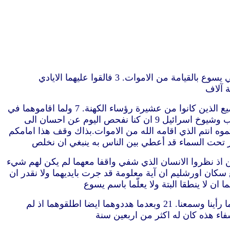
“1 وبينما هما يخاطبان الشعب اقبل عليهما الكهنة وقائد جند الهيكل والصدوقيون 2 متضجرين من تعليمهما الشعب وندائهما في يسوع بالقيامة من الاموات. 3 فالقوا عليهما الايادي
5 وحدث في الغد ان رؤساءهم وشيوخهم وكتبتهم اجتمعوا الى اورشليم 6 مع حنان رئيس الكهنة وقيافا ويوحنا والاسكندر وجميع الذين كانوا من عشيرة رؤساء الكهنة. 7 ولما اقاموهما في
الوسط جعلوا يسألونهما باية قوة وباي اسم صنعتما انتما هذا. 8 حينئذ امتلأ بطرس من الروح القدس وقال لهم يا رؤساء الشعب وشيوخ اسرائيل 9 ان كنا نفحص اليوم عن احسان الى
الذي صلبتموه انتم الذي اقامه الله من الاموات.بذاك وقف هذا امامكم
مجاهرة بطرس ويوحنا ووجدوا انهما انسانان عديما العلم وعاميّان تعجبوا.فعرفوهما انهما كانا مع يسوع. 14 ولكن اذ نظروا الانسان الذي شفي واقفا معهما لم يكن لهم شيء
ماذا نفعل بهذين الرجلين.لانه ظاهر لجميع سكان اورشليم ان آية معلومة قد جرت بايديهما ولا نقدر ان
19 فاجابهم بطرس ويوحنا وقالا ان كان حقا امام الله ان نسمع لكم اكثر من الله فاحكموا. 20 لاننا نحن لا يمكننا ان لا نتكلم بما رأينا وسمعنا. 21 وبعدما هددوهما ايضا اطلقوهما اذ لم