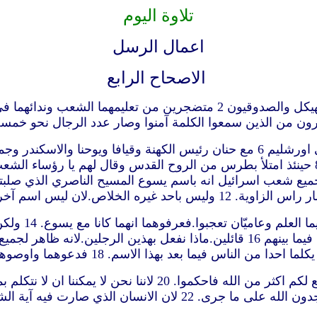
تلاوة اليوم
اعمال الرسل
الاصحاح الرابع
 معلوما عند جميعكم وجميع شعب اسرائيل انه باسم يسوع المسيح الناصري 
13 فلما رأوا 
يناقضون به. 15 فامروهما ان يخرجا الى خارج المجمع وتآمروا فيما بينهم 16 قائلين.
 آية الشفاء هذه كان له اكثر من اربعين سنة