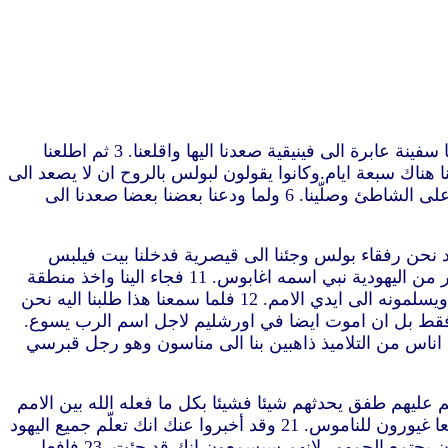
“1 ولما انفصلنا عنهم اقلعنا وجئنا متوجهين بالاستقامة الى كوس وفي اليوم التالي الى رودس.ومن هناك الى باترا. 2 فاذ وجدنا سفينة عابرة الى فينيقية صعدنا اليها واقلعنا. 3 ثم اطلعنا
نا الى صور لان هناك كانت السفينة تضع وسقها. 4 واذ وجدنا التلاميذ مكثنا هناك سبعة ايام.وكانوا يقولون لبولس بالروح ان لا يصعد الى
اورشليم. 5 ولكن لما استكملنا الايام خرجنا ذاهبين وهم جميعا يشيعوننا مع النساء والاولاد الى خارج المدينة.فجثونا على ركبنا على الشاطئ وصلّينا. 6 ولما ودعنا بعضنا بعضا صعدنا الى
نا الى بتولمايس فسلمنا على الاخوة ومكثنا عندهم يوما واحدا. 8 ثم خرجنا في الغد نحن رفقاء بولس وجئنا الى قيصرية فدخلنا بيت فيلبس
المبشر اذ كان واحدا من السبعة واقمنا عنده. 9 وكان لهذا اربع بنات عذارى كنّ يتنبأن. 10 وبينما نحن مقيمون اياما كثيرة انحدر من اليهودية نبي اسمه اغابوس. 11 فجاء الينا واخذ منطقة
بولس وربط يدي نفسه ورجليه وقال هذا يقوله الروح القدس.الرجل الذي له هذه المنطقة هكذا سيربطه اليهود في اورشليم ويسلمونه الى ايدي الامم. 12 فلما سمعنا هذا طلبنا اليه نحن
 مستعد ليس ان أربط فقط بل ان اموت ايضا في اورشليم لاجل اسم الرب يسوع.
لك الايام تأهبنا وصعدنا الى اورشليم. 16 وجاء ايضا معنا من قيصرية اناس من التلاميذ ذاهبين بنا الى مناسون وهو رجل قبرسي
بلنا الاخوة بفرح. 18 وفي الغد دخل بولس معنا الى يعقوب وحضر جميع المشايخ. 19 فبعدما سلم عليهم طفق يحدثهم شيئا فشيئا بكل ما فعله الله بين الامم
بواسطة خدمته. 20 فلما سمعوا كانوا يمجدون الرب.وقالوا له انت ترى ايها الاخ كم يوجد ربوة من اليهود الذين آمنوا وهم جميعا غيورون للناموس. 21 وقد أخبروا عنك انك تعلّم جميع اليهود
الذين بين الامم الارتداد عن موسى قائلا ان لا يختنوا اولادهم ولا يسلكوا حسب العوائد. 22 فاذا ماذا يكون.لا بد على كل حال ان يجتمع الجمهور لانهم سيسمعون انك قد جئت. 23 فافعل