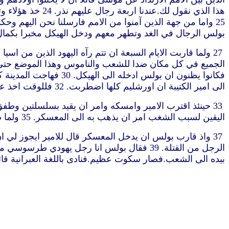
هذا الذي نقول ل
بولس الرجال في الغد وتطهر معهم ودخل الهيكل مخبرا بكمال 
الى امير الكتيبة ان اورشليم كلها اضطربت. 32 فللوقت اخذ عسكرا وقواد مئات وركض اليهم.فلما رأوا الامير والعسكر كفوا عن ضرب بولس
اليقين لسبب الشغب امر ان يذهب به الى المعسكر. 35 ولما صار على الدرج اتفق ان العسكر حمله بسبب عنف الجمع. 36 لان جمهور الشعب كانوا يتبعونه صارخين خذه
بيده الى الشعب.فصار سكوت عظيم.فنادى باللغة العبرانية قائلا”