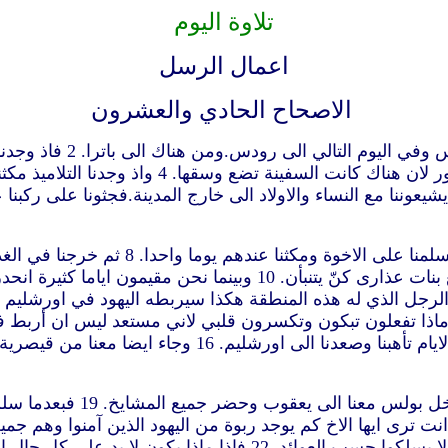
تلاوة اليوم
اعمال الرسل
الاصحاح الحادي والعشرون
على قبرس وتركناها يسرة وسافرنا الى سورية واقبل
7 ولما اكملنا السفر في البحر من صور اقبل
ن لا يصعد الى اورشليم. 13 فاجاب بولس ماذا تفعلون تبكون وتكسرون قلبي لاني
14 ولما لم يقنع سكتنا قائلين لتكن مشيئة الرب. 15 وبعد ت
17 ولما وصلنا الى اورشليم ق