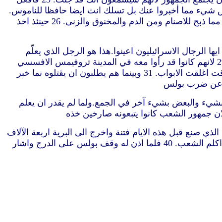
هم فيعلم الجميع ان ليس شيء مما أخبروا عنك بل تسلك انت ايضا حافظا للناموس.
25 واما من جهة الذين آمنوا من الامم فارسلنا نحن اليهم وحكمنا ان لا يحفظوا شيئا مثل ذلك سوى ان يحافظوا على انفسهم مما ذبح للاصنام ومن الدم والمخنوق والزنى. 26 حينئذ اخذ
 تتم رآه اليهود الذين من اسيا في الهيكل فاهاجوا كل الجمع والقوا عليه الايادي 28 صارخين يا ايها الرجال الاسرائيليون اعينوا.هذا هو الرجل الذي يعلّم
الجميع في كل مكان ضدا للشعب والناموس وهذا الموضع حتى ادخل يونانيين ايضا الى الهيكل ودنس هذا الموضع المقدس. 29 لانهم كانوا قد رأوا معه في المدينة تروفيمس الافسسي
فكانوا يظنون ان بولس ادخله الى الهيكل. 30 فهاجت المدينة كلها وتراكض الشعب وامسكوا بولس وجروه خارج الهيكل وللوقت اغلقت الابواب. 31 وبينما هم يطلبون ان يقتلوه نما خبر
لتين وطفق يستخبر ترى من يكون وماذا فعل. 34 وكان البعض يصرخون بشيء والبعض بشيء آخر في الجمع.ولما لم يقدر ان يعلم
يجوز لي ان اقول لك شيئا.فقال أتعرف اليونانية‏. 38 أفلست انت المصري الذي صنع قبل هذه الايام فتنة واخرج الى البرية اربعة الآلاف
الرجل من القتلة. 39 فقال بولس انا رجل يهودي طرسوسي من اهل مدينة غير دنية من كيليكية.والتمس منك ان تأذن لي ان اكلم الشعب. 40 فلما اذن له وقف بولس على الدرج واشار