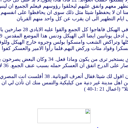
ك.عندنا اربعة رجال عليهم نذر. 24 خذ هؤلاء وتطهر معهم وانفق عليهم ليحلقوا رؤوس
ايام التطهير الى ان يقرب عن كل واحد منهم القربان
27 ولما قاربت الايام السبعة ان
33 حينئذ اقترب الامير وامسكه وامر ان يقيد بسلس
37 واذ قارب بولس ان يدخل المعسكر قال للامير ا
 (اعمال 21
:1-40 )