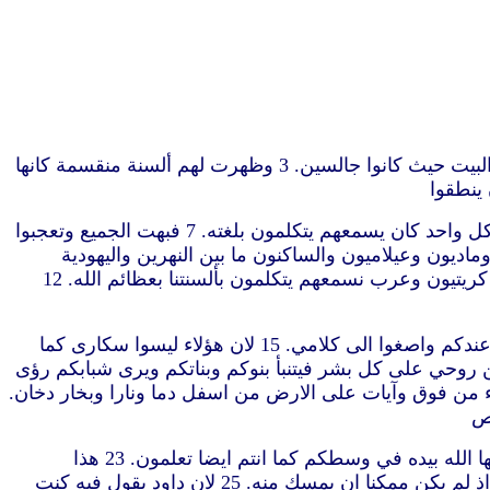
“1 ولما حضر يوم الخمسين كان الجميع معا بنفس واحدة. 2 وصار بغتة من السماء صوت كما من هبوب ريح عاصفة وملأ كل البيت حيث كانوا جالسين. 3 وظهرت لهم ألسنة منقسمة كانها
5 وكان يهود رجال اتقياء من كل امة تحت السماء ساكنين في اورشليم. 6 فلما صار هذا الصوت اجتمع الجمهور وتحيّروا لان كل واحد كان يسمعهم يتكلمون بلغته. 7 فبهت الجميع وتعجبوا
ليس جميع هؤلاء المتكلمين جليليين. 8 فكيف نسمع نحن كل واحد منا لغته التي ولد فيها. 9 فرتيون وماديون وعيلاميون والساكنون ما بين النهرين واليهودية
وكبدوكية وبنتس واسيا 10 وفريجية وبمفيلية ومصر ونواحي ليبية التي نحو القيروان والرومانيون المستوطنون يهود ودخلاء 11 كريتيون وعرب نسمعهم يتكلمون بألسنتنا بعظائم الله. 12
14 فوقف بطرس مع الاحد عشر ورفع صوته وقال لهم ايها الرجال اليهود والساكنون في اورشليم اجمعون ليكن هذا معلوما عندكم واصغوا الى كلامي. 15 لان هؤلاء ليسوا سكارى كما
قول الله ويكون في الايام الاخيرة اني اسكب من روحي على كل بشر فيتنبأ بنوكم وبناتكم ويرى شبابكم رؤى
ب من روحي في تلك الايام فيتنبأون. 19 واعطي عجائب في السماء من فوق وآيات على الارض من اسفل دما ونارا وبخار دخان.
22 ايها الرجال الاسرائيليون اسمعوا هذه الاقوال.يسوع الناصري رجل قد تبرهن لكم من قبل الله بقوات وعجائب وآيات صنعها الله بيده في وسطكم كما انتم ايضا تعلمون. 23 هذا
اخذتموه مسلّما بمشورة الله المحتومة وعلمه السابق وبايدي اثمة صلبتموه وقتلتموه. 24 الذي اقامه الله ناقضا اوجاع الموت اذ لم يكن ممكنا ان يمسك منه. 25 لان داود يقول فيه كنت