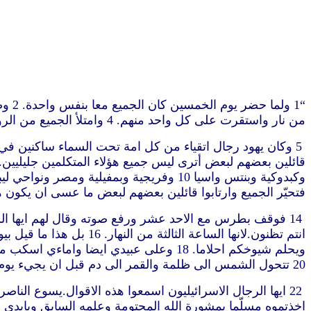
من نار واستقرت على كل واحد منهم. 4 وامتلأ الجميع من الروح القدس وابتدأوا يتكلمون بألسنة اخرى كما اعطاهم الروح ان ينطقوا
فتحيّر الجميع وارتابوا قائلين بعضهم لبعض ما عسى ان يكون هذا. 13 وكان آخرون يستهزئون قائلين انهم قد امتلأو
20 تتحول الشمس الى ظلمة والقمر الى دم قبل ان يجيء يوم الرب العظيم الشهير. 21 ويكون كل من يدعو باسم الرب يخلص