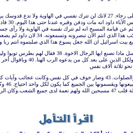
وجهك. 29 اي
33 واذ ارتفع بيمين الله واخذ موعد الر
37 فلما سمعوا نخسوا في قلوبهم وقالوا لبطرس ولسائر ا
فتقبلوا عطية الروح القدس. 39 لان
وكان عنده