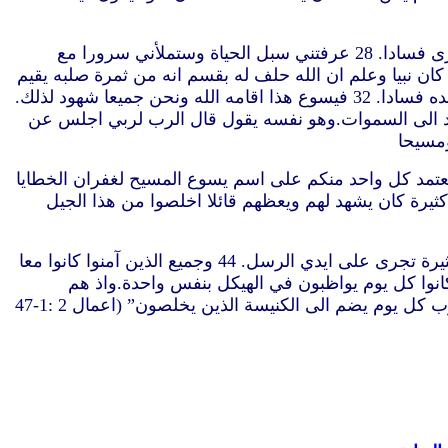
26 لذلك سرّ قلبي وتهلل لساني حتى جسدي ايضا سيسكن على رجاء. 27 لانك لن تترك نفسي في الهاوية ولا تدع قدوسك يرى فسادا. 28 عرفتني سبل الحياة وستملأني سرورا مع
ها الرجال الاخوة يسوغ ان يقال لكم جهارا عن رئيس الآباء داود انه مات ودفن وقبره عندنا حتى هذا اليوم. 30 فاذ كان نبيا وعلم ان الله حلف له بقسم انه من ثمرة صلبه يقيم
المسيح حسب الجسد ليجلس على كرسيه 31 سبق فرأى وتكلم عن قيامة المسيح انه لم تترك نفسه في الهاوية ولا رأى جسده فسادا. 32 فيسوع هذا اقامه الله ونحن جميعا شهود لذلك.
وح القدس من الآب سكب هذا الذي انتم الآن تبصرونه وتسمعونه. 34 لان داود لم يصعد الى السموات.وهو نفسه يقول قال الرب لربي اجلس عن
لرسل ماذا نصنع ايها الرجال الاخوة. 38 فقال لهم بطرس توبوا وليعتمد كل واحد منكم على اسم يسوع المسيح لغفران الخطايا
 الموعد هو لكم ولاولادكم ولكل الذين على بعد كل من يدعوه الرب الهنا. 40 وباقوال أخر كثيرة كان يشهد لهم ويعظهم قائلا اخلصوا من هذا الجيل
42 وكانوا يواظبون على تعليم الرسل والشركة وكسر الخبز والصلوات. 43 وصار خوف في كل نفس.وكانت عجائب وآيات كثيرة تجرى على ايدي الرسل. 44 وجميع الذين آمنوا كانوا معا
م كل شيء مشتركا. 45 والاملاك والمقتنيات كانوا يبيعونها ويقسمونها بين الجميع كما يكون لكل واحد احتياج. 46 وكانوا كل يوم يواظبون في الهيكل بنفس واحدة.واذ هم
يكسرون الخبز في البيوت كانوا يتناولون الطعام بابتهاج وبساطة قلب 47 مسبحين الله ولهم نعمة لدى جميع الشعب.وكان الرب كل يوم يضم الى الكنيسة الذين يخلصون” (اعمال 2 :1-47