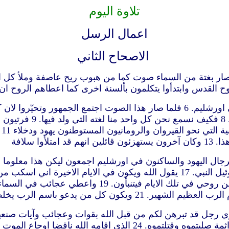
تلاوة اليوم
اعمال الرسل
الاصحاح الثاني
قائلين بعضهم لبعض أترى 
ا سلافة
انتم تظنون.لانها الساعة الثالثة من‏ النهار. 16 بل هذا ما قيل بيوئيل النبي. 17 ي
ويحلم شيوخكم احلاما. 18 وعلى عبيدي ايضا واماءي اسك