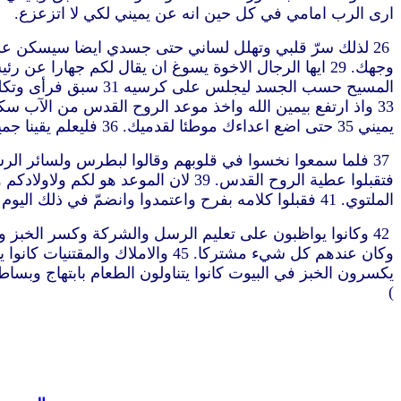
ارى الرب امامي في كل حين انه عن يميني لكي لا اتزعزع.
يميني 35 حتى اضع اعداءك موطئا لقدميك. 36 فليعلم يقينا جميع بيت اسرائيل ان الله جعل يسوع هذا الذي صلبتموه انتم ربا ومسيحا
الملتوي. 41 فقبلوا كلامه بفرح واعتمدوا وانضمّ في ذلك اليوم نحو ثلاثة آلاف نفس
)