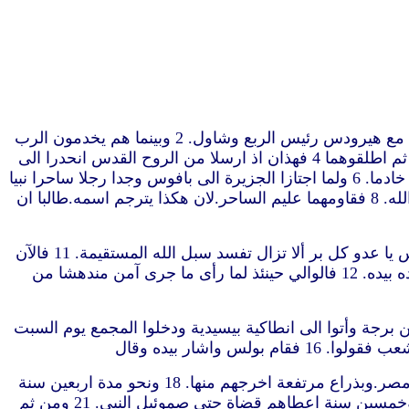
“1 وكان في انطاكية في الكنيسة هناك انبياء ومعلمون برنابا وسمعان الذي يدعى نيجر ولوكيوس القيرواني ومناين الذي تربى مع هيرودس رئيس الربع وشاول. 2 وبينما هم يخدمون الرب
ويصومون قال الروح القدس افرزوا لي برنابا وشاول للعمل الذي دعوتهما اليه. 3 فصاموا حينئذ وصلّوا ووضعوا عليهما الايادي ثم اطلقوهما 4 فهذان اذ ارسلا من الروح القدس انحدرا الى
سلوكية ومن هناك سافرا في البحر الى قبرس. 5 ولما صارا في سلاميس ناديا بكلمة الله في مجامع اليهود.وكان معهما يوحنا خادما. 6 ولما اجتازا الجزيرة الى بافوس وجدا رجلا ساحرا نبيا
كذابا يهوديا اسمه باريشوع. 7 كان مع الوالي سرجيوس بولس وهو رجل فهيم.فهذا دعا برنابا وشاول والتمس ان يسمع كلمة الله. 8 فقاومهما عليم الساحر.لان هكذا يترجم اسمه.طالبا ان
9 واما شاول الذي هو بولس ايضا فامتلأ من الروح القدس وشخص اليه. 10 وقال ايها الممتلئ كل غش وكل خبث يا ابن ابليس يا عدو كل بر ألا‏ تزال تفسد سبل الله المستقيمة. 11 فالآن
هوذا يد الرب عليك فتكون اعمى لا تبصر الشمس الى حين.ففي الحال سقط عليه ضباب وظلمة فجعل يدور ملتمسا من يقوده بيده. 12 فالوالي حينئذ لما رأى ما جرى آمن مندهشا من
لى برجة بمفيلية.واما يوحنا ففارقهم ورجع الى اورشليم. 14 واما هم فجازوا من برجة وأتوا الى انطاكية بيسيدية ودخلوا المجمع يوم السبت
ايها الرجال الاسرائيليون والذين يتقون الله اسمعوا. 17 اله شعب اسرائيل هذا اختار آباءنا ورفع الشعب في الغربة في ارض مصر.وبذراع مرتفعة اخرجهم منها. 18 ونحو مدة اربعين سنة
احتمل عوائدهم في البرية. 19 ثم اهلك سبع امم في ارض كنعان وقسم لهم ارضهم بالقرعة. 20 وبعد ذلك في نحو اربع مئة وخمسين سنة اعطاهم قضاة حتى صموئيل النبي. 21 ومن ثم