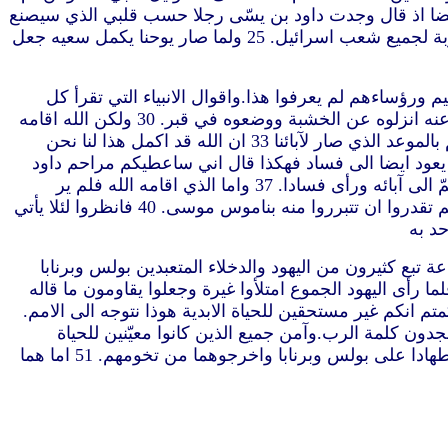
 ثم عزله واقام لهم داود ملكا الذي شهد له ايضا اذ قال وجدت داود بن يسّى رجلا حسب قلبي الذي سيصنع
كل مشيئتي. 23 من نسل هذا حسب الوعد اقام الله لاسرائيل مخلّصا يسوع. 24 اذ سبق يوحنا فكرز قبل مجيئه بمعمودية التوبة لجميع شعب اسرائيل. 25 ولما صار يوحنا يكمل سعيه جعل
تقون الله اليكم أرسلت كلمة هذا الخلاص. 27 لان الساكنين في اورشليم ورؤساءهم لم يعرفوا هذا.واقوال الانبياء التي تقرأ كل
سبت تمموها اذ حكموا عليه. 28 ومع انهم لم يجدوا علة واحدة للموت طلبوا من بيلاطس ان يقتل. 29 ولما تمموا كل ما كتب عنه انزلوه عن الخشبة ووضعوه في قبر. 30 ولكن الله اقامه
من الاموات. 31 وظهر اياما كثيرة للذين صعدوا معه من الجليل الى اورشليم الذين هم شهوده عند الشعب. 32 ونحن نبشركم بالموعد الذي صار لآبائنا 33 ان الله قد اكمل هذا لنا نحن
ي انا اليوم ولدتك. 34 انه اقامه من الاموات غير عتيد ان يعود ايضا الى فساد فهكذا قال اني ساعطيكم مراحم داود
الصادقة. 35 ولذلك قال ايضا في مزمور آخر لن تدع قدوسك يرى فسادا. 36 لان داود بعدما خدم جيله بمشورة الله رقد وانضمّ الى آبائه ورأى فسادا. 37 واما الذي اقامه الله فلم ير
فسادا. 38 فليكن معلوما عندكم ايها الرجال الاخوة انه بهذا ينادى لكم بغفران الخطايا. 39 بهذا يتبرر كل من يؤمن من كل ما لم تقدروا ان تتبرروا منه بناموس موسى. 40 فانظروا لئلا يأتي
يطلبون اليهما ان يكلماهم بهذا الكلام في السبت القادم. 43 ولما انفضت الجماعة تبع كثيرون من اليهود والدخلاء المتعبدين بولس وبرنابا
ن كانا يكلمانهم ويقنعانهم ان يثبتوا في نعمة الله. 44 وفي السبت التالي اجتمعت كل المدينة تقريبا لتسمع كلمة الله. 45 فلما رأى اليهود الجموع امتلأوا غيرة وجعلوا يقاومون ما قاله
 عنكم وحكمتم انكم غير مستحقين للحياة الابدية هوذا نتوجه الى الامم.
الارض. 48 فلما سمع الامم ذلك كانوا يفرحون ويمجدون كلمة الرب.وآمن جميع الذين كانوا معيّنين للحياة
الابدية. 49 وانتشرت كلمة الرب في كل الكورة. 50 ولكن اليهود حركوا النساء المتعبدات الشريفات ووجوه المدينة واثاروا اضطهادا على بولس وبرنابا واخرجوهما من تخومهم. 51 اما هما