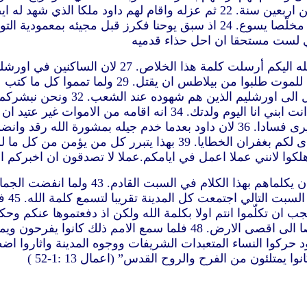
طلبوا ملكا فاعطاهم الله شاول بن قيس رجلا من سبط بنيامين اربعين سنة. 22
لذي لست مستحقا ان احل حذاء قدميه
26 ايها الرجال الاخوة بني جنس ابراهيم والذين بينكم ي
اولادهم اذ اقام يسوع كما هو مكتوب ايضا في المزمور الثاني انت ابن
42 وبعد ما خرج اليهود من المجمع جعل الامم 
اللذي
وبرنابا وقالا كان يجب ان تكلّموا انتم اولا بكلمة الله ولكن اذ دفعتموها
47 لان هكذا اوصانا الرب.قد اقمتك نورا للامم لتكون انت خلاصا الى اقصى 
:1-52 )