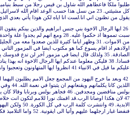
يقول من تظنون اني انا.لست انا اياه لكن هوذا يأتي بعدي ا
عليكم ما قيل في الانبياء 41 انظروا ايها المتهاونون وتعجبوا واهلكوا لانني عملا اعمل في ايامكم.عملا لا تصدقون ان اخبركم احد به
بولس مناقضين ومجدفين. 46 فجاهر بولس 
فنفضا غبار ارجلهما عليهم وأتيا الى ايقونية. 52 واما التلاميذ فكانوا يمتلئون من الفرح والروح القدس” (اعمال 13