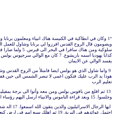
يفسد الوالي عن الايمان
تعليم الرب
وجلسوا. 15 وبعد قراءة الناموس والانبياء ارسل اليهم رؤساء المجمع قائلين‏ ايها الرجال الاخوة ان كانت عندكم كلمة وعظ للشعب فقولوا. 16 فقام بولس واشار بيده وقال