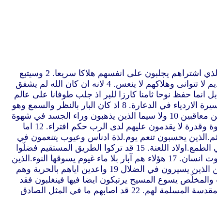
“1 ولكن كان ايضا في الشعب انبياء كذبة كما سيكون فيكم ايضا معلّمون كذبة الذين يدسّون بدع هلاك واذ هم ينكرون الرب الذي اشتراهم يجلبون على انفسهم هلاكا سريعا. 2 وسيتبع
كثيرون تهلكاتهم.الذين بسببهم يجدف على طريق الحق. 3 وهم في الطمع يتّجرون بكم باقوال مصنعة الذين دينونتهم منذ القديم لا تتوانى وهلاكهم لا ينعس. 4 لانه ان كان الله لم يشفق
لمهم محروسين للقضاء 5 ولم يشفق على العالم القديم بل انما حفظ نوحا ثامنا كارزا للبر اذ جلب طوفانا على عالم
الفجار. 6 واذ رمّد مدينتي سدوم وعمورة حكم عليهما بالانقلاب واضعا عبرة للعتيدين ان يفجروا 7 وانقذ لوطا البار مغلوبا من سيرة الاردياء في الدعارة. 8 اذ كان البار بالنظر والسمع وهو
ساكن بينهم يعذب يوما فيوما نفسه البارة بالافعال الاثيمة. 9 يعلم الرب ان ينقذ الاتقياء من التجربة ويحفظ الاثمة الى يوم الدين معاقبين 10 ولا سيما الذين يذهبون وراء الجسد في شهوة
النجاسة ويستهينون بالسيادة.جسورون معجبون بانفسهم لا يرتعبون ان يفتروا على ذوي الامجاد 11 حيث ملائكة وهم اعظم قوة وقدرة لا يقدمون عليهم لدى الرب حكم افتراء. 12 اما
لودة للصيد والهلاك يفترون على ما يجهلون فسيهلكون في فسادهم 13 آخذين اجرة الاثم.الذين يحسبون تنعم يوم.لذة ادناس وعيوب يتنعمون في
غرورهم صانعين ولائم معكم. 14 لهم عيون مملوءة فسقا لا تكف عن الخطية خادعون النفوس غير الثابتة.لهم قلب متدرب في الطمع.اولاد اللعنة. 15 قد تركوا الطريق المستقيم فضلّوا
تابعين طريق بلعام بن بصور الذي احب اجرة الاثم. 16 ولكنه حصل على توبيخ تعديه اذ منع حماقة النبي حمار اعجم ناطقا بصوت انسان. 17 هؤلاء هم آبار بلا ماء غيوم يسوقها النوء.الذين
قد حفظ لهم قتام الظلام الى الابد. 18 لانهم اذ ينطقون بعظائم البطل يخدعون بشهوات الجسد في الدعارة من هرب قليلا من الذين يسيرون في الضلال 19 واعدين اياهم بالحرية وهم
بوا من نجاسات العالم بمعرفة الرب والمخلّص يسوع المسيح يرتبكون ايضا فيها فينغلبون فقد
صارت لهم الاواخر اشر من الاوائل. 21 لانه كان خيرا لهم لو لم يعرفوا طريق البر من انهم بعدما عرفوا يرتدّون عن الوصية المقدسة المسلمة لهم. 22 قد اصابهم ما في المثل الصادق