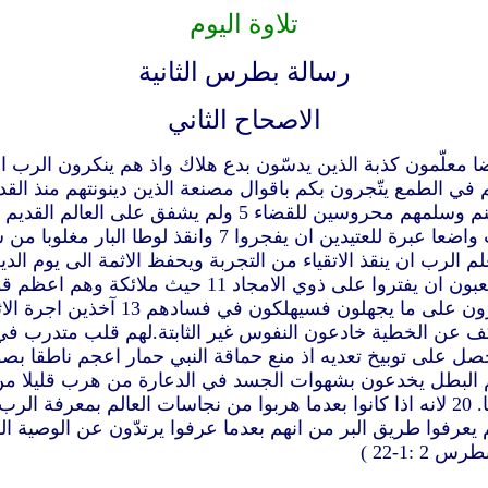
تلاوة اليوم
رسالة بطرس الثانية
الاصحاح الثاني
على ملائكة قد اخطأوا بل في سلاسل الظلام طرحهم في جهنم وس
هؤلاء فكحيوانات غير ناطقة طبيعية مو
انفسهم عبيد الفساد.لان ما انغلب منه احد فهو له مستعبد ايضا. 20 لانه اذا كانوا بعدما هر
:1-22 )