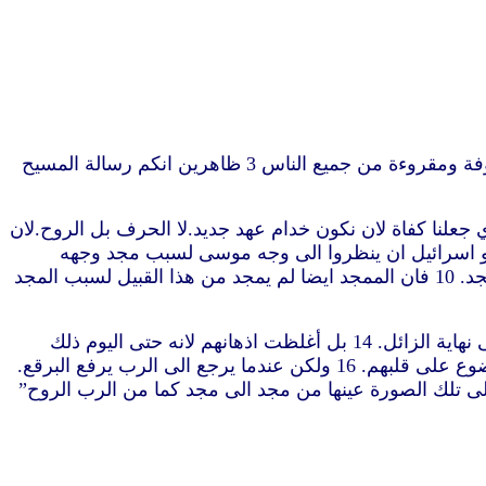
“1 أفنبتدئ نمدح انفسنا ام لعلنا نحتاج كقوم رسائل توصية اليكم او رسائل توصية منكم. 2 انتم رسالتنا مكتوبة في قلوبنا معروفة ومقروءة من جميع الناس 3 ظاهرين انكم رسالة المسيح
ثقة مثل هذه بالمسيح لدى الله. 5 ليس اننا كفاة من انفسنا ان نفتكر شيئا كانه من انفسنا بل كفايتنا من الله 6 الذي جعلنا كفاة لان نكون خدام عهد جديد.لا الحرف بل الروح.لان
لم يقدر بنو اسرائيل ان ينظروا الى وجه موسى لسبب مجد وجهه
الزائل 8 فكيف لا تكون بالأولى خدمة الروح في مجد. 9 لانه ان كانت خدمة الدينونة مجدا فبالأولى كثيرا تزيد خدمة البر في مجد. 10 فان الممجد ايضا لم يمجد من هذا القبيل لسبب المجد
12 فاذ لنا رجاء مثل هذا نستعمل مجاهرة كثيرة. 13 وليس كما كان موسى يضع برقعا على وجهه لكي لا ينظر بنو اسرائيل الى نهاية الزائل. 14 بل أغلظت اذهانهم لانه حتى اليوم ذلك
البرقع نفسه عند قراءة العهد العتيق باق غير منكشف الذي يبطل في المسيح. 15 لكن حتى اليوم حين يقرأ موسى البرقع موضوع على قلبهم. 16 ولكن عندما يرجع الى الرب يرفع البرقع.
وف كما في مرآة نتغيّر الى تلك الصورة عينها من مجد الى مجد كما من الرب الروح”