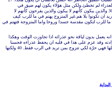
. 28 لكنك وان تزوجت لم تخطئ.وان تزوجت العذراء لم تخطئ.ولكن مثل هؤلاء يكون لهم ضيق في
الجسد.واما انا فاني اشفق عليكم. 29 فاقول هذا ايها الاخوة الوقت منذ الآن مقصّر لكي يكون الذين لهم نساء كأن ليس لهم. 30 والذين يبكون كأنهم لا يبكون والذين يفرحون كأنهم لا
الذين يشترون كأنهم لا يملكون. 31 والذين يستعملون هذا العالم كانهم لا يستعملونه.لان هيئة هذا العالم تزول. 32 فاريد ان تكونوا بلا هم.غير المتزوج يهتم في ما للرب كيف
ة والعذراء فرقا.غير المتزوجة تهتم في ما للرب لتكون مقدسة جسدا وروحا.واما المتزوجة فتهتم في
جل اللياقة والمثابرة للرب من دون ارتباك. 36 ولكن ان كان احد يظن انه يعمل بدون لياقة نحو عذرائه اذا تجاوزت الوقت وهكذا
طرار بل له سلطان على ارادته وقد عزم على هذا في قلبه ان يحفظ عذراءه فحسنا
يفعل. 38 اذا من زوج فحسنا يفعل ومن لا يزوج يفعل احسن. 39 المرأة مرتبطة بالناموس ما دام رجلها حيّا.ولكن ان مات رجلها فهي حرّة لكي تتزوج بمن تريد في الرب فقط. 40 ولكنها
لبداية