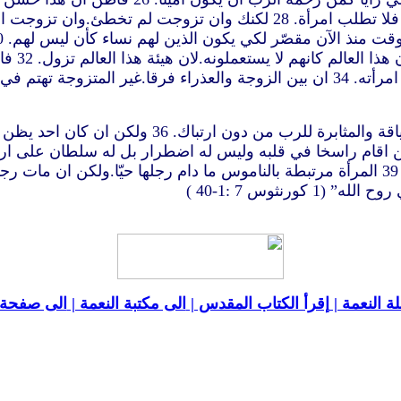
انت مرتبط بامرأة فلا تطلب الانفصال.انت منفصل عن امرأة فلا تطلب امرأة
يفرحون و
يرضي الرب. 33 واما المتزوج فيهتم في ما للعالم كيف يرضي امرأته. 34 ان بين الزوج
35 هذا اقوله لخيركم ليس لكي ألقي عليكم وهقا بل لا
ر فليفعل ما يريد.انه لا يخطئ.فليتزوجا. 37 واما من اقام راسخا في قلبه وليس له اض
 (1 كورنثوس 7
:1-40 )
ة النعمة |
إقرأ الكتاب المقدس |
الى مكتبة النعمة |
الى صفحة ا