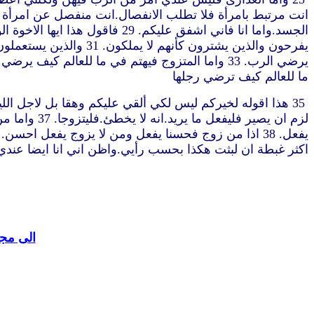
ما للعالم كيف ترضي رجلها
لزم ان يصي
اكثر غبطة ان لبثت هكذا بحسب رأيي.واظن اني انا ايضا عندي روح الله”
الى مجل