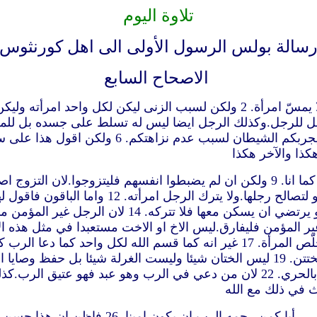
تلاوة اليوم
سالة بولس الرسول الأولى الى اهل كورنثوس
الاصحاح السابع
كذا والآخر هكذا
ان لا تفارق المرأة رجلها. 11 وان فارقته فلتلبث
تسكن معه فلا يتركها. 13 والمرأة التي لها رجل غير م