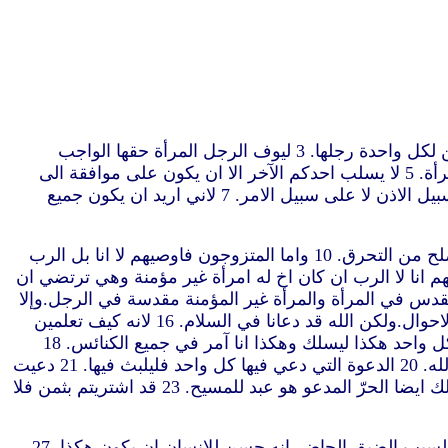
“1 واما من جهة الامور التي كتبتم لي عنها فحسن للرجل ان لا يمسّ امرأة. 2 ولكن لسبب الزنى ليكن لكل واحد امرأته وليكن لكل واحدة رجلها. 3 ليوف الرجل المرأة حقها الواجب
وكذلك المرأة ايضا الرجل. 4 ليس للمرأة تسلط على جسدها بل للرجل.وكذلك الرجل ايضا ليس له تسلط على جسده بل للمرأة. 5 لا يسلب احدكم الآخر الا ان يكون على موافقة الى
حين لكي تتفرغوا للصوم والصلاة ثم تجتمعوا ايضا معا لكي لا يجربكم الشيطان لسبب عدم نزاهتكم. 6 ولكن اقول هذا على سبيل الاذن لا على سبيل الامر. 7 لاني اريد ان يكون جميع
8 ولكن اقول لغير المتزوجين وللارامل انه حسن لهم اذا لبثوا كما انا. 9 ولكن ان لم يضبطوا انفسهم فليتزوجوا.لان التزوج اصلح من التحرق. 10 واما المتزوجون فاوصيهم لا انا بل الرب
 غير متزوجة او لتصالح رجلها.ولا يترك الرجل امرأته. 12 واما الباقون فاقول لهم انا لا الرب ان كان اخ له امرأة غير مؤمنة وهي ترتضي ان
ؤمن وهو يرتضي ان يسكن معها فلا تتركه. 14 لان الرجل غير المؤمن مقدس في المرأة والمرأة غير المؤمنة مقدسة في الرجل.وإلا
فاولادكم نجسون.واما الآن فهم مقدسون. 15 ولكن ان فارق غير المؤمن فليفارق.ليس الاخ او الاخت مستعبدا في مثل هذه الاحوال.ولكن الله قد دعانا في السلام. 16 لانه كيف تعلمين
ايتها المرأة هل تخلّصين الرجل.او كيف تعلم ايها الرجل هل تخلّص المرأة. 17 غير انه كما قسم الله لكل واحد كما دعا الرب كل واحد هكذا ليسلك وهكذا انا آمر في جميع الكنائس. 18
دعي احد وهو مختون فلا يصر اغلف.دعي احد في الغرلة فلا يختتن. 19 ليس الختان شيئا وليست الغرلة شيئا بل حفظ وصايا الله. 20 الدعوة التي دعي فيها كل واحد فليلبث فيها. 21 دعيت
وانت عبد فلا يهمك.بل وان استطعت ان تصير حرا فاستعملها بالحري. 22 لان من دعي في الرب وهو عبد فهو عتيق الرب.كذلك ايضا الحرّ المدعو هو عبد للمسيح. 23 قد اشتريتم بثمن فلا
25 واما العذارى فليس عندي امر من الرب فيهنّ ولكنني اعطي رأيا كمن رحمه الرب ان يكون امينا. 26 فاظن ان هذا حسن لسبب الضيق الحاضر انه حسن للانسان ان يكون هكذا. 27