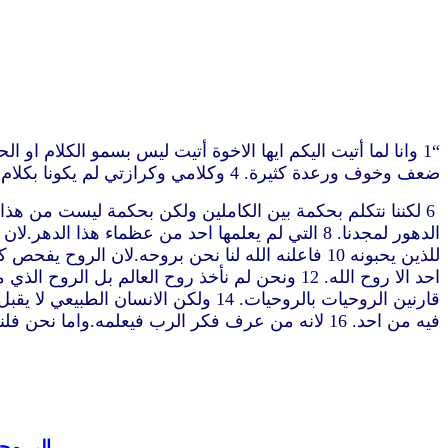
ر
ضعف وخوف ورعدة كثيرة. 4 وكلامي وكرازتي لم يكونا بكلام الحكمة الانسانية المقنع بل ببرهان الروح والقوة 5 لكي لا يكون ايمانكم بحكمة الناس بل بقوة الله
فيه من احد. 16 لانه من عرف فكر الرب فيعلمه.واما نحن فلنا فكر المسيح” (1 كورنثوس 2:
الى مجل