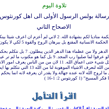
تلاوة اليوم
سالة بولس الرسول الأولى الى اهل كورنثوس
الاصحاح الثاني
6 لكننا نتكلم بحكمة بين الكاملين و
الدهور لمجدنا. 8 التي لم يعلمها احد من عظماء هذا الدهر.لان 
للذين يحبونه 10 فاعلنه الله لنا نحن بروحه.لان الروح يفحص كل شيء
احد الا روح الله. 12 ونحن لم نأخذ روح ال
1-16 )
ة النعمة |
إقرأ الكتاب المقدس |
الى مكتبة النعمة |
الى صفحة ا