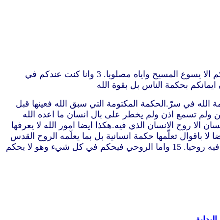
“1 وانا لما أتيت اليكم ايها الاخوة أتيت ليس بسمو الكلام او الحكمة مناديا لكم بشهادة الله. 2 لاني لم أعزم ان اعرف شيئا بينكم الا يسوع المسيح واياه مصلوبا. 3 وانا كنت عندكم في
لكن بحكمة ليست من هذا الدهر ولا من عظماء هذا الدهر الذين يبطلون. 7 بل نتكلم بحكمة الله في سرّ.الحكمة المكتومة التي سبق الله فعينها قبل
لو عرفوا لما صلبوا رب المجد. 9 بل كما هو مكتوب ما لم تر عين ولم تسمع اذن ولم يخطر على بال انسان ما اعده الله
 حتى اعماق الله. 11 لان من من الناس يعرف امور الانسان الا روح الانسان الذي فيه.هكذا ايضا امور الله لا يعرفها
عالم بل الروح الذي من الله لنعرف الاشياء الموهوبة لنا من الله 13 التي نتكلم بها ايضا لا باقوال تعلّمها حكمة انسانية بل بما يعلّمه الروح القدس
قارنين الروحيات بالروحيات. 14 ولكن الانسان الطبيعي لا يقبل ما لروح الله لانه عنده جهالة.ولا يقدر ان يعرفه لانه انما يحكم فيه روحيا. 15 واما الروحي فيحكم في كل شيء وهو لا يحكم
لبداية