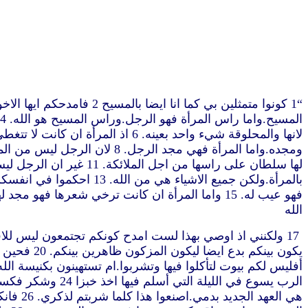
ر
الله