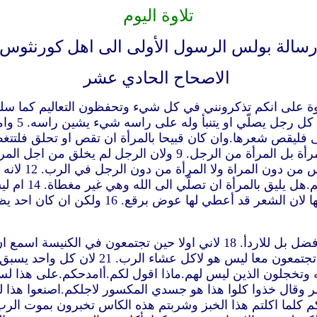
تلاوة اليوم
سالة بولس الرسول الأولى الى اهل كورنثوس
الاصحاح الحادي عشر
المسيح.وا
لها سلطان على ر
بالمرأة.ولكن جم
فهو عيب له. 15 واما المرأة ان كانت ترخي شع