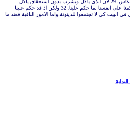
الرب بدون استحقاق يكون مجرما في جسد الرب ودمه. 28 ولكن ليمتحن الانسان نفسه وهكذا يأكل من الخبز ويشرب من الكاس. 29 لان الذي يأكل ويشرب بدون استحقاق يأكل
ويشرب دينونة لنفسه غير مميّز جسد الرب. 30 من اجل هذا فيكم كثيرون ضعفاء ومرضى وكثيرون يرقدون. 31 لاننا لو كنا حكمنا على انفسنا لما حكم علينا. 32 ولكن اذ قد حكم علينا
 حين تجتمعون للاكل انتظروا بعضكم بعضا. 34 ان كان احد يجوع فليأكل في البيت كي لا تجتمعوا للدينونة.واما الامور الباقية فعند ما
لبداية