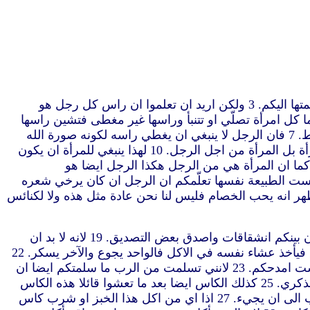
“1 كونوا متمثلين بي كما انا ايضا بالمسيح 2 فامدحكم ايها الاخوة على انكم تذكرونني في كل شيء وتحفظون التعاليم كما سلمتها اليكم. 3 ولكن اريد ان تعلموا ان راس كل رجل هو
ما راس المرأة فهو الرجل.وراس المسيح هو الله. 4 كل رجل يصلّي او يتنبأ وله على راسه شيء يشين راسه. 5 واما كل امرأة تصلّي او تتنبأ وراسها غير مغطى فتشين راسها
لانها والمحلوقة شيء واحد بعينه. 6 اذ المرأة ان كانت لا تتغطى فليقص شعرها.وان كان قبيحا بالمرأة ان تقص او تحلق فلتتغط. 7 فان الرجل لا ينبغي ان يغطي راسه لكونه صورة الله
ومجده.واما المرأة فهي مجد الرجل. 8 لان الرجل ليس من المرأة بل المرأة من الرجل. 9 ولان الرجل لم يخلق من اجل المرأة بل المرأة من اجل الرجل. 10 لهذا ينبغي للمرأة ان يكون
اسها من اجل الملائكة. 11 غير ان الرجل ليس من دون المراة ولا المرأة من دون الرجل في الرب. 12 لانه كما ان المرأة هي من الرجل هكذا الرجل ايضا هو
يع الاشياء هي من الله. 13 احكموا في انفسكم.هل يليق بالمرأة ان تصلّي الى الله وهي غير مغطاة. 14 ام ليست الطبيعة نفسها تعلّمكم ان الرجل ان كان يرخي شعره
رها فهو مجد لها لان الشعر قد أعطي لها عوض برقع. 16 ولكن ان كان احد يظهر انه يحب الخصام فليس لنا نحن عادة مثل هذه ولا لكنائس
17 ولكنني اذ اوصي بهذا لست امدح كونكم تجتمعون ليس للافضل بل للاردأ. 18 لاني اولا حين تجتمعون في الكنيسة اسمع ان بينكم انشقاقات واصدق بعض التصديق. 19 لانه لا بد ان
يكون بينكم بدع ايضا ليكون المزكون ظاهرين بينكم. 20 فحين تجتمعون معا ليس هو لاكل عشاء الرب. 21 لان كل واحد يسبق فيأخذ عشاء نفسه في الاكل فالواحد يجوع والآخر يسكر. 22
أفليس لكم بيوت لتأكلوا فيها وتشربوا.ام تستهينون بكنيسة الله وتخجلون الذين ليس لهم.ماذا اقول لكم.أامدحكم.على هذا لست امدحكم. 23 لانني تسلمت من الرب ما سلمتكم ايضا ان
الرب يسوع في الليلة التي أسلم فيها اخذ خبزا 24 وشكر فكسر وقال خذوا كلوا هذا هو جسدي المكسور لاجلكم.اصنعوا هذا لذكري. 25 كذلك الكاس ايضا بعد ما تعشوا قائلا هذه الكاس
هي العهد الجديد بدمي.اصنعوا هذا كلما شربتم لذكري. 26 فانكم كلما اكلتم هذا الخبز وشربتم هذه الكاس تخبرون بموت الرب الى ان يجيء. 27 اذا اي من اكل هذا الخبز او شرب كاس