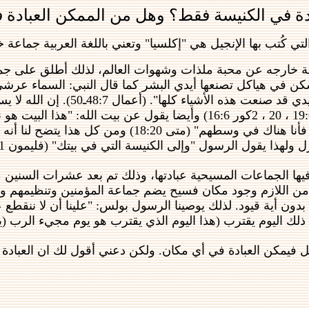
ادة في الكنيسة فقط؟ وهل من الممكن العبادة 
التي كُتب بها الإنجيل هي "إكلسيا" وتعني باللغة العربية جماع
ماعة خارجه عن محبة ملذات وشهوات العالم، لذلك أطلق على جما
ا يسكن في هياكل تصنعها أيدي البشر كما قال النبي: السماء ع
وأي مكان تعدون لراحتي. أليست
"حيثما اجتمع اثنان أو ثلاثه باسمي. فأنا هناك 
ل ولهذا يقول الرسول "وإلى الكنيسة التي في بيتك" (فليمون 2:1).
فيها الجماعات المسيحية عبادتها، وذلك تم بعد عشرات السنين م
من اللازم وجود مكان فسيح يضم جماعة المؤمنين وتنظيمهم وحف
بدون أية قيود. لذلك يوصينا الرسول بولس: "علينا أن لا ننقطع ع
 اليوم يقترب (هذا اليوم الذي يقترب هو يوم مجيء الرب (يوم الدي
ل فيمكن العبادة في أي مكان. ولكن دعني أقول لك ان العبادة