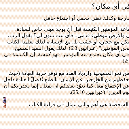
في أي مكان؟
ة خارجة وكذلك تعني محفل أو اجتماع حافل.
عة المؤمنين الكنيسة قبل أن يوجد مبنى خاص للعبادة.
رشي والأرض موطيء قدمي.. فأي بيت تبنون لي؟ يقول الرب،
 يدي قد صنعت هذه الأشياء كلها". (أعمال 48:7ـ50). إن الله لا يسكن مع حجارة أو خشب بل مع الإنسان، لذلك يعلمنا الكتاب
أننا هيكل لروح الله (1كور 16:3 ، 19:6 ، 20 ، 2كور 16:6) وأيضا يقول عن بيت الله: "هذا البيت هو نحن المؤمنين" (عبرانيين 6:3). لذلك يقول السيد المسيح:
في وسطهم" (متى 18:20) ومن كل هذا يتضح لنا أنه في أي مكان يجتمع فيه المؤمنين فهو كنيسة. إن الكنيسة في
ن نمو المسيحية وازدياد العدد مع توفر حرية العبادة (حيث
ظهم من الخارجين عن الإيمان. بالطبع يُفضلّ العبادة داخل
ن الإجتماع معاً. كما تعوّد بعضكم ان يفعل. إنما يجدر بكم أن
ن)" (عبرانيين 25:10).
 الشخصية هي أهم والتي تتمثل في قراءة الكتاب