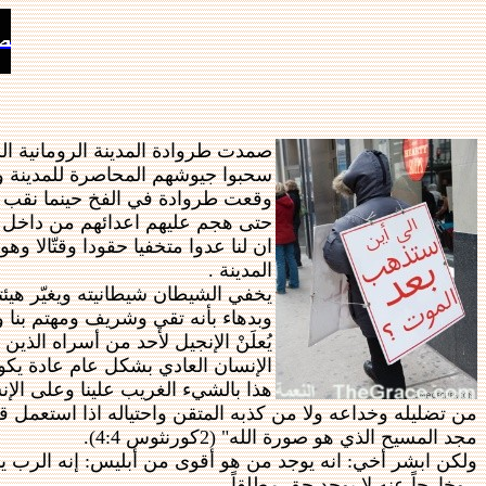
صمدت طروادة المدينة الرومانية الش
سحبوا جيوشهم المحاصرة للمدينة ولك
وقعت طروادة في الفخ حينما نقب اه
حتى هجم عليهم اعدائهم من داخل ال
ان لنا عدوا متخفيا حقودا وقتّالا وهو
المدينة .
وبدهاء بأنه تقي وشريف ومهتم بنا 
يُعلَنْ الإنجيل لأحد من أسراه الذين
الإنسان العادي بشكل عام عادة يكون 
هذا بالشيء الغريب علينا وعلى الإ
من تضليله وخداعه ولا من كذبه المتقن واحتياله اذا استعمل قوته
مجد المسيح الذي هو صورة الله" (2كورنثوس 4:4).
ولكن ابشر أخي: انه يوجد من هو أقوى من أبليس: إنه الرب ي
، وخارجاً عنه لا يوجد حق مطلقاً.