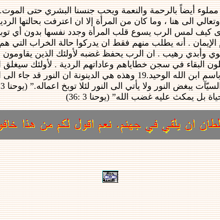
 مملوء أيضاً بالرحمة والنعمة ويحب جنسنا البشري حتى الموت.
الي الى هنا ، وما كان من المرأة إلا ان اعترفت بحالتها الرد
رى كيف لمس الرب يسوع قلب المرأة وجدد نفسها بدون أي توبيخ
إيمان . أنه يطلب منهم فقط ان يدركوا حالة الخراب التي هم فيه
 وأبدي رهيب . ان الرب يحفظ غضبه لأولئك الذين يقاومون بشا
ون البقاء في سجن خطاياهم وعاداتهم الردية . لأولئك سيغلق الب
“18 الذي يؤمن به لا يدان والذي لا يؤمن قد دين لانه لم يؤمن باسم ابن الله الوحيد.19 وهذ
ة بل يمكث عليه غضب الله” (يوحنا 3 :36)