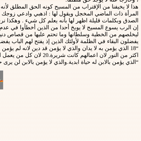
هذا لا يخيفنا من الإقتراب من المسيح كونه الحق المطلق لأنه
المرأة ذات الماضي المخجل ويقول لها : اذهبي وادعي زوجك وتع
الصدق وبكلمات قليلة اظهر لها بأنه يعلم كل شيء . وهكذا ن
إن الرب يسوع المسيح لا يوبخ أحدا من الذين أخطأوا في عدم ال
ليخلصهم من الخطية وسلطانها وما تحتم عليها من قصاص دنيوي
يفضلون البقاء في الظلمة لأولئك الذين إذ يفتح لهم الباب يفضل
اكثر من النور لان اعمالهم كانت شريرة.20 لان كل من يعمل السيّآت يبغض النور ولا يأتي الى النور لئلا توبخ اعماله.” (يوحنا 3: 18-20)
“الذي يؤمن بالابن له حياة ابدية.والذي لا يؤمن بالابن لن يرى حيا