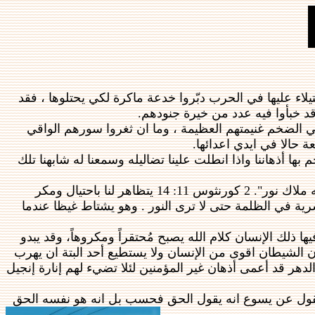
اء عليها في الحرب دبّروا خدعة ماكرة لكي يحتلوها ، فقد
قد خبأوا فيه عدد من خيرة جنودهم.
ي الضخم غنيمتهم العظيمة ، وما ان ثغروا سورهم الواقي
حالا في ايدي اعدائها.
م بها أذهاننا واذا انطلت علينا تضاليله وسمعنا له شابهنا تلك
يخفي الشيطان شيطانيته ويغيّر هيئته كملاك نور "ولا عجب.لان الشيطان نفسه يغيّر شكله الى شبه ملاك نور". 2 كورنثوس 11: 14 يتظاهر لنا باحتيال ومكر
رية في الظلمة حتى لا ترى النور . وهو يشتاط غيظا عندما
 ذلك الإنسان كلام الله يصبح مُحتقراً ومكروهاً، وقد يبدو
ن الشيطان اقوى من الإنسان ولا يستطيع أحد البتة ان يهرب
الدهر قد أعمى أذهان غير المؤمنين لئلا تضيء لهم إنارة إنجيل
ا نقول عن يسوع انه يقول الحق فحسب بل انه هو نفسه الحق