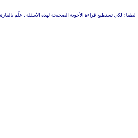
لطفا : لكي تستطيع قراءة الأجوبة الصحيحة لهذه الأسئلة , علّم بالفا
أجوبة
14 – الرباعيات
من شاهد في رؤيا ؟
1- حزقيال حز 1: 6
2- دانيال دا 7: 4-7
3- زكريا زك 1: 20
4- يوحنا رؤ 7: 1
من هو الذي ؟
1- ابراهيم تك 15: 16
2- ياهو 2مل 15: 12
3- الله خر 20: 5
4- نبوخذ نصّر دا 2: 31-45
من هو الذي تكلم ... ؟
1- يوئيل يوئ 1: 4
2- دانيال دا 8: 8
3- ارميا ار 15: 2