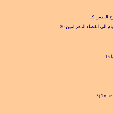
وح القدس
19
ام الى انقضاء الدهر.آمين
20
ا
15
5) To be 