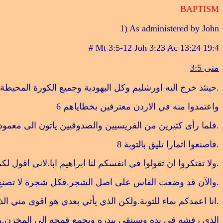
BAPTISM
1) As administered by John
# Mt 3:5-12 Joh 3:23 Ac 13:24 19:4
متى 3:5
.
حينئذ خرج اليه اورشليم وكل اليهودية وجميع الكورة المحيطة 
واعتمدوا منه في الاردن معترفين بخطاياهم
6
.
فلما رأى كثيرين من الفريسيين والصدوقيين ياتون الى معموديت
.
فاصنعوا اثمارا تليق بالتوبة
8
.
ولا تفتكروا ان تقولوا في انفسكم لنا ابراهيم ابا.لاني اقول لك
.
والآن قد وضعت الفاس على اصل الشجر
.
فكل شجرة لا تصنع 
.
انا اعمدكم بماء للتوبة.ولكن الذي يأتي بعدي هو اقوى مني 
الذي رفشه في يده وسينقي بيدره ويجمع قمحه الى المخزن.واما