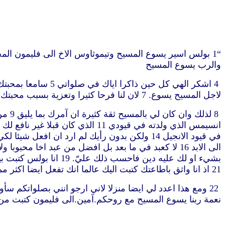
والرب يسوع المسيح
لاجل المسيح يسوع. 7 لان لنا فرحا كثيرا وتعزية بسبب محبتك لان احشاء القديسين قد استراحت بك ايها الاخ
21 اذ انا واثق باطاعتك كتبت اليك عالما انك تفعل ايضا اكثر مما اقول
نعمة ربنا يسوع المسيح مع روحكم.آمين.الى فليمون كتبت من رومي