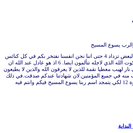
3 ينبغي لنا ان نشكر الله كل حين من جهتكم ايها الاخوة كما يحق لان ايمانكم ينمو كثيرا ومحبة كل واحد منكم جميعا بعضكم لبعض تزداد 4 حتى اننا نحن انفسنا نفتخر بكم في كل كنائس
الله من اجل صبركم وايمانكم في جميع اضطهاداتكم والضيقات التي تحتملونها 5 بينة على قضاء الله العادل انكم تؤهلون لملكوت الله الذي لاجله تتألمون ايضا. 6 اذ هو عادل عند الله ان
يقونكم يجازيهم ضيقا 7 واياكم الذين تتضايقون راحة معنا عند استعلان الرب يسوع من السماء مع ملائكة قوته 8 في نار لهيب معطيا نقمة للذين لا يعرفون الله والذين لا يطيعون
ب ومن مجد قوته 10 متى جاء ليتمجد في قديسيه ويتعجب منه في جميع المؤمنين.لان شهادتنا عندكم صدقت.في ذلك
اليوم. 11 الامر الذي لاجله نصلّي ايضا كل حين من جهتكم ان يؤهلكم الهنا للدعوة ويكمل كل مسرة الصلاح وعمل الايمان بقوة 12 لكي يتمجد اسم ربنا يسوع المسيح فيكم وانتم فيه
لبداية