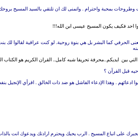
ات وطروحات بمحبة واحترام .
واتمنى لك ان تلتقي بالسيد المسيح بروحك 
فوا احد فكيف يكون المسيح عيسى ابن الله!!!
نى الحرفي كما البشر بل هي بنوة روحية. لو كنت عراقية لقالوا لك بنت ا
نه
التي بين ايديكم..محرفة تحريفا شبه كامل.. القران الكريم هو الكتاب ال
يه قبل القرآن ؟
ا ادعائهم . وهذا الإدعاء الفاشل هو ضد ذات الخالق . اقرأي الإنجيل ب
يجبرك على اتباع المسيح . الرب يحبك ويحترم ارادتك ويدعوك انت بالذات