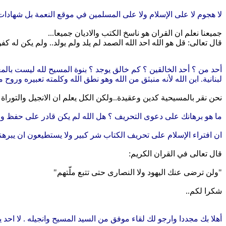
لا هجوم لا على الإسلام ولا على المسلمين في موقع النعمة بل شهاد
جميعنا نعلم ان القران هو ناسخ الكتب والاديان جميعا...
قال تعالى: قل هو الله احد الله الصمد لم يلد ولم يولد.. ولم يكن له ك
أحد من ؟ أحد الخالقين ؟ كم خالق يوجد ؟ بنوة المسيح لله ليست بالمع
لبنانية. ابن الله لأنه منبثق من الله وهو نطق الله وكلمته تعبيره وروح م
نحن نقر بالمسيحية كدين وعقيدة..ولكن الكل يعلم ان الانجيل والتوراة 
ما هو برهانك على دعوى التحريف ؟ هل الله لم يكن قادر على حفظ وح
ان افتراء الإسلام على تحريف الكتاب شر كبير ولا يستطيعون ان يبرهنو
قال تعالى في القران الكريم:
"ولن ترضى عنك اليهود ولا النصارى حتى تتبع ملّتهم"
شكرا لكم..
أهلا بك مجددا وارجو لك لقاء موفق من السيد المسيح وانجيله . لا احد 